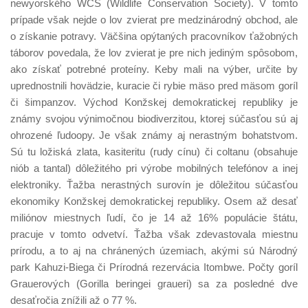
newyorského WCS (Wildlife Conservation Society). V tomto
prípade však nejde o lov zvierat pre medzinárodný obchod, ale
o získanie potravy. Väčšina opýtaných pracovníkov ťažobných
táborov povedala, že lov zvierat je pre nich jediným spôsobom,
ako získať potrebné proteíny. Keby mali na výber, určite by
uprednostnili hovädzie, kuracie či rybie mäso pred mäsom goríl
či šimpanzov. Východ Konžskej demokratickej republiky je
známy svojou výnimočnou biodiverzitou, ktorej súčasťou sú aj
ohrozené ľudoopy. Je však známy aj nerastným bohatstvom.
Sú tu ložiská zlata, kasiteritu (rudy cínu) či coltanu (obsahuje
niób a tantal) dôležitého pri výrobe mobilných telefónov a inej
elektroniky. Ťažba nerastných surovín je dôležitou súčasťou
ekonomiky Konžskej demokratickej republiky. Osem až desať
miliónov miestnych ľudí, čo je 14 až 16% populácie štátu,
pracuje v tomto odvetví. Ťažba však zdevastovala miestnu
prírodu, a to aj na chránených územiach, akými sú Národný
park Kahuzi-Biega či Prírodná rezervácia Itombwe. Počty goríl
Grauerových (Gorilla beringei graueri) sa za posledné dve
desaťročia znížili až o 77 %.