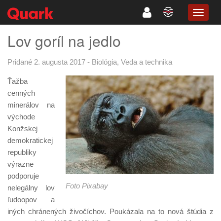
TOGG
NAVIG
Lov goríl na jedlo
Pridané 2. augusta 2017
-
Biológia
,
Veda a technika
Ťažba
cenných
minerálov na
východe
Konžskej
demokratickej
republiky
výrazne
podporuje
Foto Pixabay
nelegálny lov
ľudoopov a
iných chránených živočíchov. Poukázala na to nová štúdia z