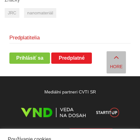
JRC
nanomateriál
Predplatitelia
Prihlásiť sa
Predplatné
HORE
Mediálni partneri CVTI SR
Používanie cookies