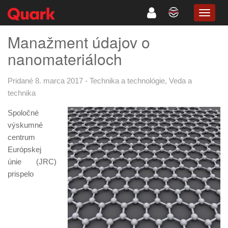
TOGG
NAVIG
Manažment údajov o
nanomateriáloch
Pridané 8. marca 2017
-
Technika a technológie
,
Veda a
technika
Spoločné
výskumné
centrum
Európskej
únie (JRC)
prispelo