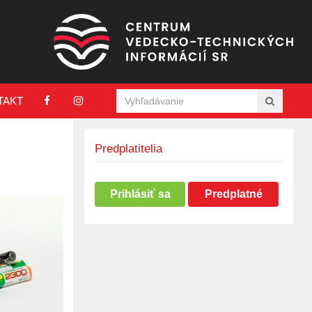
TAKT
Predplatitelia
Prihlásiť sa
Predplatné