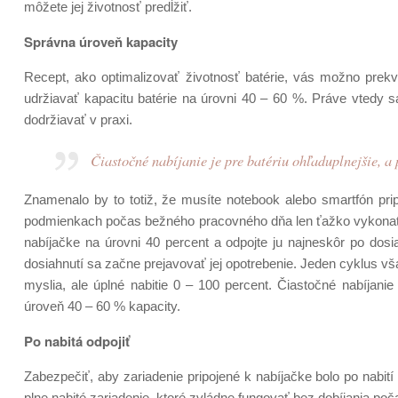
môžete jej životnosť predĺžiť.
Správna úroveň kapacity
Recept, ako optimalizovať životnosť batérie, vás možno prekva
udržiavať kapacitu batérie na úrovni 40 – 60 %. Práve vtedy sa 
dodržiavať v praxi.
Čiastočné nabíjanie je pre batériu ohľaduplnejšie, a p
Znamenalo by to totiž, že musíte notebook alebo smartfón pri
podmienkach počas bežného pracovného dňa len ťažko vykonať. B
nabíjačke na úrovni 40 percent a odpojte ju najneskôr po dosia
dosiahnutí sa začne prejavovať jej opotrebenie. Jeden cyklus vš
myslia, ale úplné nabitie 0 – 100 percent. Čiastočné nabíjanie j
úroveň 40 – 60 % kapacity.
Po nabitá odpojiť
Zabezpečiť, aby zariadenie pripojené k nabíjačke bolo po nabití
plne nabité zariadenie, ktoré zvládne fungovať bez dobíjania po