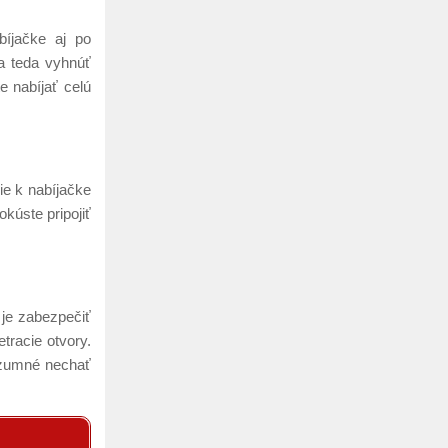
bíjačke aj po
sa teda vyhnúť
e nabíjať celú
nie k nabíjačke
okúste pripojiť
 je zabezpečiť
tracie otvory.
rozumné nechať