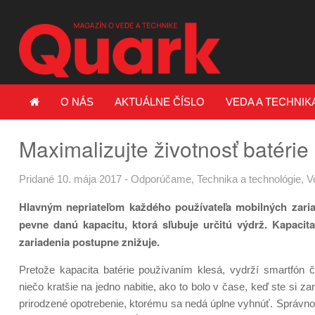
O NÁS
AKTUÁLNE ČÍSLO
VEDA A TECHNIK
Maximalizujte životnosť batérie
Pridané 10. mája 2017
-
Odporúčame
,
Technika a technológie
,
V
Hlavným nepriateľom každého používateľa mobilných zariad
pevne danú kapacitu, ktorá sľubuje určitú výdrž. Kapacit
zariadenia postupne znižuje.
Pretože kapacita batérie používaním klesá, vydrží smartfón 
niečo kratšie na jedno nabitie, ako to bolo v čase, keď ste si zar
prirodzené opotrebenie, ktorému sa nedá úplne vyhnúť. Správnou