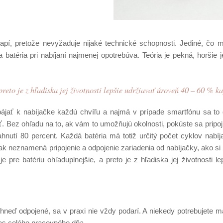
pí, pretože nevyžaduje nijaké technické schopnosti. Jediné, čo mu
batéria pri nabíjaní najmenej opotrebúva. Teória je pekná, horšie je
reto je z hľadiska jej životnosti lepšie udržiavať úroveň 40 – 60 % ka
pájať k nabíjačke každú chvíľu a najmä v prípade smartfónu sa to
ez ohľadu na to, ak vám to umožňujú okolnosti, pokúste sa pripoji
hnutí 80 percent. Každá batéria má totiž určitý počet cyklov nabíj
ak neznamená pripojenie a odpojenie zariadenia od nabíjačky, ako si 
e pre batériu ohľaduplnejšie, a preto je z hľadiska jej životnosti le
 hneď odpojené, sa v praxi nie vždy podarí. A niekedy potrebujete ma
čas celého pracovného dňa.