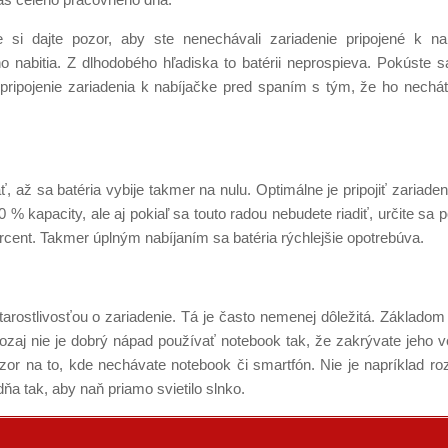
 si dajte pozor, aby ste nenechávali zariadenie pripojené k na
ho nabitia. Z dlhodobého hľadiska to batérii neprospieva. Pokúste 
 pripojenie zariadenia k nabíjačke pred spaním s tým, že ho nechát
ť, až sa batéria vybije takmer na nulu. Optimálne je pripojiť zariade
 % kapacity, ale aj pokiaľ sa touto radou nebudete riadiť, určite sa p
rcent. Takmer úplným nabíjaním sa batéria rýchlejšie opotrebúva.
arostlivosťou o zariadenie. Tá je často nemenej dôležitá. Základom
ozaj nie je dobrý nápad používať notebook tak, že zakrývate jeho ve
pozor na to, kde nechávate notebook či smartfón. Nie je napríklad 
a tak, aby naň priamo svietilo slnko.