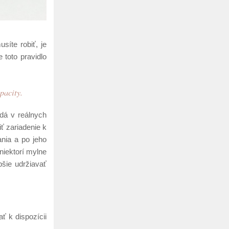
síte robiť, je
 toto pravidlo
pacity.
 dá v reálnych
ť zariadenie k
ania a po jeho
niektorí mylne
pšie udržiavať
ť k dispozícii