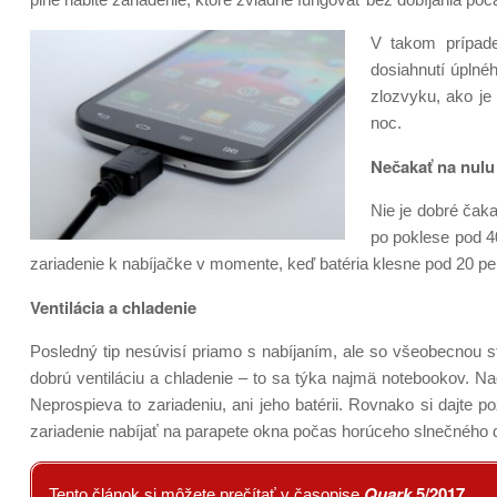
V takom prípade
dosiahnutí úplné
zlozvyku, ako je
noc.
Nečakať na nulu
Nie je dobré čaka
po poklese pod 40
zariadenie k nabíjačke v momente, keď batéria klesne pod 20 pe
Ventilácia a chladenie
Posledný tip nesúvisí priamo s nabíjaním, ale so všeobecnou st
dobrú ventiláciu a chladenie – to sa týka najmä notebookov. Na
Neprospieva to zariadeniu, ani jeho batérii. Rovnako si dajte 
zariadenie nabíjať na parapete okna počas horúceho slnečného dň
Quark
5/2017
Tento článok si môžete prečítať v časopise
.