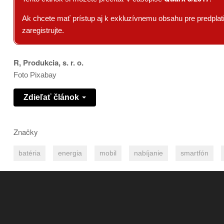
Ak chcete mať prístup aj k exkluzívnemu obsahu pre predplatit
zaregistrujte.
R, Produkcia, s. r. o.
Foto Pixabay
Zdieľať článok
Značky
batéria
energia
mobil
nabíjanie
smartfón