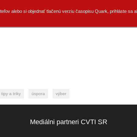
eľov alebo si objednať tlačenú verziu časopisu Quark, prihláste sa a
tipy a triky
úspora
výber
Mediálni partneri CVTI SR