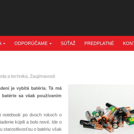
A
ODPORÚČAME
SÚŤAŽ
PREDPLATNÉ
KON
eda a technika
,
Zaujímavosti
ení je vybitá batéria. Tá má
a batérie sa však používaním
či notebook po dvoch rokoch o
iadenie kúpili a bolo nové. Ide o
 starostlivosťou o batériu však