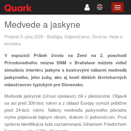
TOGG
NAVIG
Medvede a jaskyne
Pridané 5. júna 2026
-
Biológia
,
Odporúčame
,
Stručne
,
Veda a
technika
V expozícii Príbeh života na Zemi na 2. poschodí
Prírodovedného múzea SNM v Bratislave môžete vidieť
simuláciu interiéru jaskyne s kostrovými nálezmi medveďa
jaskynného, jeho zuby, ako aj kosti ďalších štvrtohorných
mäsožravcov typických pre Slovensko.
Medvede jaskynné (
Ursus spelaeus
) žili v pleistocéne. Objavili
sa asi pred 300-tisíc rokmi a z oblasti Európy vymizli približne
pred 24-tisíc rokmi. Nálezy medveďa jaskynného pôvodne
mylne pripisovali bájnym obrom, drakom či jednorožcom. Prvá
správna identifikácia bola zaznamenaná Johannom Friedrichom