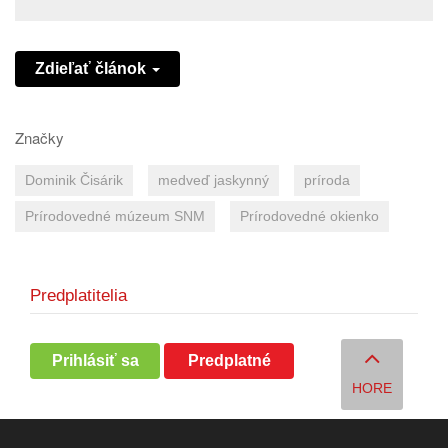
Zdieľať článok
Značky
Dominik Čisárik
medveď jaskynný
príroda
Prírodovedné múzeum SNM
Prírodovedné okienko
Predplatitelia
Prihlásiť sa
Predplatné
HORE