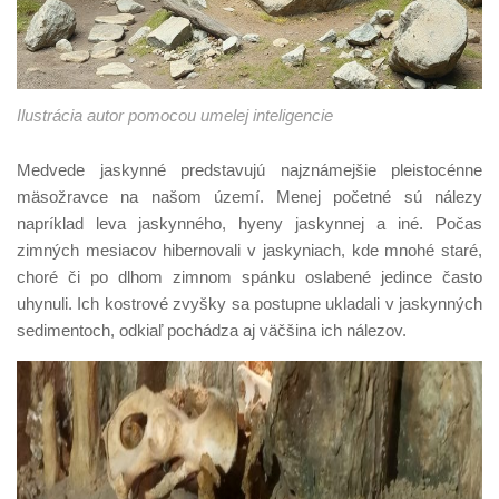
Ilustrácia autor pomocou umelej inteligencie
Medvede jaskynné predstavujú najznámejšie pleistocénne
mäsožravce na našom území. Menej početné sú nálezy
napríklad leva jaskynného, hyeny jaskynnej a iné. Počas
zimných mesiacov hibernovali v jaskyniach, kde mnohé staré,
choré či po dlhom zimnom spánku oslabené jedince často
uhynuli. Ich kostrové zvyšky sa postupne ukladali v jaskynných
sedimentoch, odkiaľ pochádza aj väčšina ich nálezov.