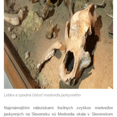
Lebka a spodná čeľusť medveďa jaskynného
Najznámejšími náleziskami fosílnych zvyškov medveďov
jaskynných na Slovensku sú Medvedia skala v Slovenskom