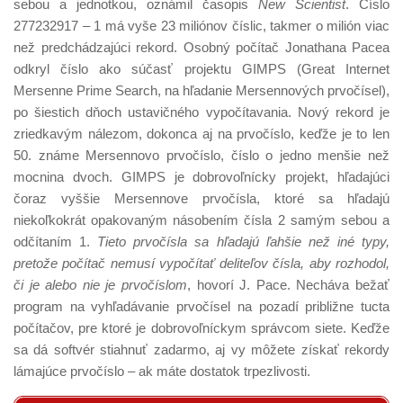
sebou a jednotkou, oznámil časopis
New Scientist
. Číslo
277232917 – 1 má vyše 23 miliónov číslic, takmer o milión viac
než predchádzajúci rekord. Osobný počítač Jonathana Pacea
odkryl číslo ako súčasť projektu GIMPS (Great Internet
Mersenne Prime Search, na hľadanie Mersennových prvočísel),
po šiestich dňoch ustavičného vypočítavania. Nový rekord je
zriedkavým nálezom, dokonca aj na prvočíslo, keďže je to len
50. známe Mersennovo prvočíslo, číslo o jedno menšie než
mocnina dvoch. GIMPS je dobrovoľnícky projekt, hľadajúci
čoraz vyššie Mersennove prvočísla, ktoré sa hľadajú
niekoľkokrát opakovaným násobením čísla 2 samým sebou a
odčítaním 1.
Tieto prvočísla sa hľadajú ľahšie než iné typy,
pretože počítač nemusí vypočítať deliteľov čísla, aby rozhodol,
či je alebo nie je prvočíslom
, hovorí J. Pace. Necháva bežať
program na vyhľadávanie prvočísel na pozadí približne tucta
počítačov, pre ktoré je dobrovoľníckym správcom siete. Keďže
sa dá softvér stiahnuť zadarmo, aj vy môžete získať rekordy
lámajúce prvočíslo – ak máte dostatok trpezlivosti.