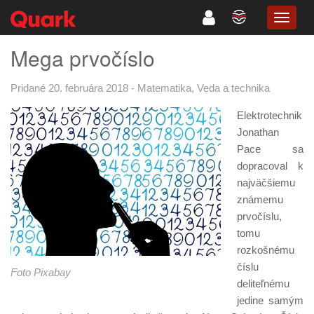
TOGG
NAVIG
Mega prvočíslo
Pridané 20. februára 2018
-
Matematika
,
Veda a technika
Elektrotechnik
Jonathan
Pace sa
dopracoval k
najväčšiemu
známemu
prvočíslu,
tomu
rozkošnému
číslu
Foto Pixabay
deliteľnému
jedine samým