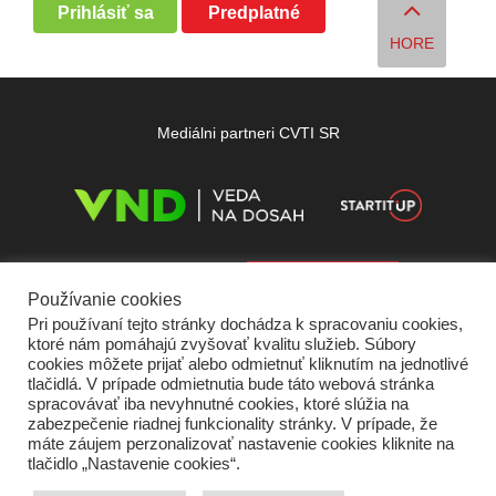
Prihlásiť sa
Predplatné
HORE
Mediálni partneri CVTI SR
Používanie cookies
Pri používaní tejto stránky dochádza k spracovaniu cookies,
ktoré nám pomáhajú zvyšovať kvalitu služieb. Súbory
cookies môžete prijať alebo odmietnuť kliknutím na jednotlivé
tlačidlá. V prípade odmietnutia bude táto webová stránka
spracovávať iba nevyhnutné cookies, ktoré slúžia na
zabezpečenie riadnej funkcionality stránky. V prípade, že
máte záujem perzonalizovať nastavenie cookies kliknite na
tlačidlo „Nastavenie cookies“.
Domov
O nás
Kontakt
Vydavateľ
Predplatné
Inzercia
Podmienky používania
Ochrana súkromia
Štatút súťaží
Cookies