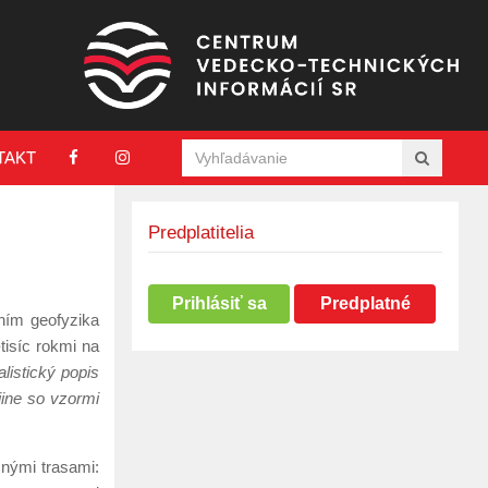
TAKT
Predplatitelia
Prihlásiť sa
Predplatné
ním geofyzika
tisíc rokmi na
listický popis
ine so vzormi
čnými trasami: