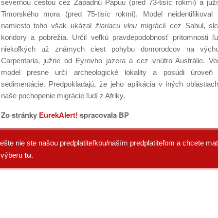
severnou cestou cez Západnú Papuu (pred 73-tisíc rokmi) a juž
Timorského mora (pred 75-tisíc rokmi). Model neidentifikoval 
namiesto toho však ukázal
žiariacu vlnu
migrácií cez Sahul, sle
koridory a pobrežia. Určil veľkú pravdepodobnosť prítomnosti ľu
niekoľkých už známych ciest pohybu domorodcov na vých
Carpentaria, južne od Eyrovho jazera a cez vnútro Austrálie. Ve
model presne určí archeologické lokality a posúdi úroveň 
sedimentácie. Predpokladajú, že jeho aplikácia v iných oblastiac
naše pochopenie migrácie ľudí z Afriky.
Zo stránky
EurekAlert!
spracovala BP
ešte nie ste našou predplatiteľkou/naším predplatiteľom a chcete mať
tu
o výberu
.