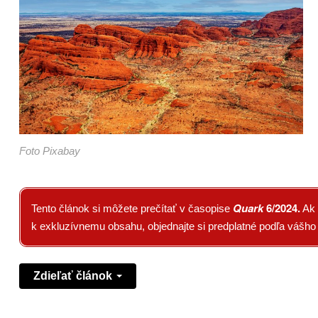
Foto Pixabay
Quark
6/2024
.
Tento článok si môžete prečítať v časopise
Ak 
k exkluzívnemu obsahu, objednajte si predplatné podľa vášh
Zdieľať článok