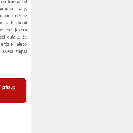
nou trasou od
presné trasy,
dujúcu riečne
dí v blízkosti
od od jazera
dci dúfajú, že
erózie alebo
h sveta zlepší
 prístup