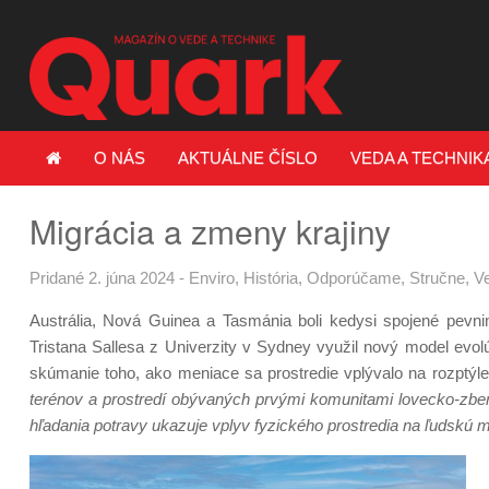
O NÁS
AKTUÁLNE ČÍSLO
VEDA A TECHNIK
Migrácia a zmeny krajiny
Pridané 2. júna 2024
-
Enviro
,
História
,
Odporúčame
,
Stručne
,
Ve
Austrália, Nová Guinea a Tasmánia boli kedysi spojené pevn
Tristana Sallesa z Univerzity v Sydney využil nový model evolú
skúmanie toho, ako meniace sa prostredie vplývalo na rozptýle
terénov a prostredí obývaných prvými komunitami lovecko-zbe
hľadania potravy ukazuje vplyv fyzického prostredia na ľudskú mo