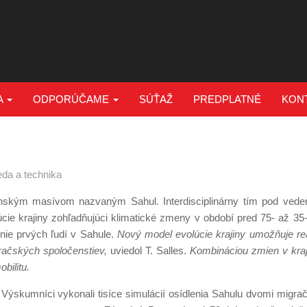
A
ODPORÚČAME
SÚŤAŽ
PREDPLATNÉ
KON
da a technika
inským masívom nazvaným Sahul. Interdisciplinárny tím pod vede
cie krajiny zohľadňujúci klimatické zmeny v období pred 75- až 35-
nie prvých ľudí v Sahule.
Nový model evolúcie krajiny umožňuje rea
račských spoločenstiev,
uviedol T. Salles.
Kombináciou zmien v kraj
bilitu.
Výskumníci vykonali tisíce simulácií osídlenia Sahulu dvomi migra