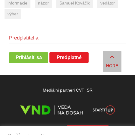
informácie
názor
Samuel Kováčik
vedátor
výber
Predplatitelia
Prihlásiť sa
Predplatné
HORE
Mediálni partneri CVTI SR