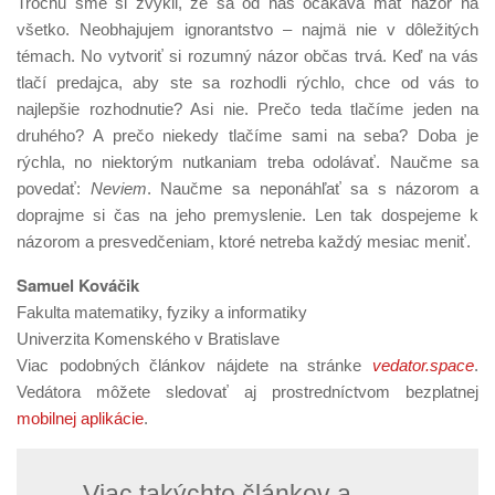
Trochu sme si zvykli, že sa od nás očakáva mať názor na
všetko. Neobhajujem ignorantstvo – najmä nie v dôležitých
témach. No vytvoriť si rozumný názor občas trvá. Keď na vás
tlačí predajca, aby ste sa rozhodli rýchlo, chce od vás to
najlepšie rozhodnutie? Asi nie. Prečo teda tlačíme jeden na
druhého? A prečo niekedy tlačíme sami na seba? Doba je
rýchla, no niektorým nutkaniam treba odolávať. Naučme sa
povedať:
Neviem
. Naučme sa neponáhľať sa s názorom a
doprajme si čas na jeho premyslenie. Len tak dospejeme k
názorom a presvedčeniam, ktoré netreba každý mesiac meniť.
Samuel Kováčik
Fakulta matematiky, fyziky a informatiky
Univerzita Komenského v Bratislave
Viac podobných článkov nájdete na stránke
vedator.space
.
Vedátora môžete sledovať aj prostredníctvom bezplatnej
mobilnej aplikácie
.
Viac takýchto článkov a