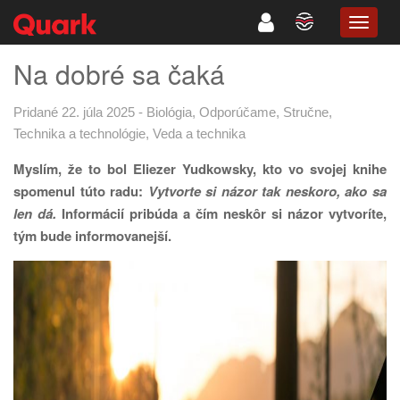
TOGG
NAVIG
Na dobré sa čaká
Pridané 22. júla 2025
-
Biológia
,
Odporúčame
,
Stručne
,
Technika a technológie
,
Veda a technika
Myslím, že to bol Eliezer Yudkowsky, kto vo svojej
knihe
spomenul túto radu:
Vytvorte si názor tak neskoro,
ako sa
len dá.
Informácií pribúda a čím neskôr si názor
vytvoríte,
tým bude informovanejší.