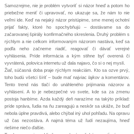
Samozrejme, nie je problém vytvoriť si názor hneď a potom ho
priebežne meniť či upravovať, no ukazuje sa, že nám to nie
veľmi ide. Keď na nejaký názor pristúpime, sme menej ochotní
prijať fakty, ktoré ho spochybňujú – dostávame sa do
začarovanej špirály konfirmačného skreslenia. Druhý problém s
rýchlym a nie celkom informovaným názorom nastáva, keď sa
podľa neho začneme riadiť, reagovať či dávať verejné
vyhlásenia. Príde informácia a kým stihne byť overená či
vyvrátená, polovica internetu už dala najavo, čo si o nej myslí.
Žiaľ, súčasná doba praje rýchlym reakciám. Kto sa ozve prvý,
toho budú všetci šíriť – bude mať najviac
lajkov
a komentárov.
Tento trend nás tlačí do unáhleného prijímania názorov a
vyhlásení. A to je nebezpečné vo svete, kde sa za zmenu
postoja hanbíme. Azda každý deň narazíme na takýto príklad:
príde správa, ľudia na ňu zareagujú a neskôr sa ukáže, že buď
nebola úplne pravdivá, alebo chýbal iný uhol pohľadu. Na opravu
už čas nezostáva. A najmä téma už ľudí nezaujíma, hneď
riešime niečo ďalšie.