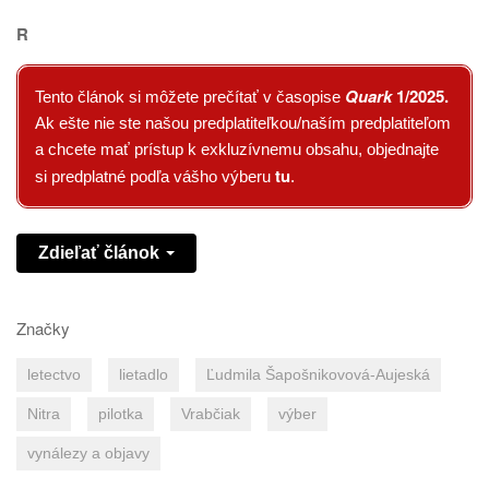
R
Quark
1/2025
.
Tento článok si môžete prečítať v časopise
Ak ešte nie ste našou predplatiteľkou/naším predplatiteľom
a chcete mať prístup k exkluzívnemu obsahu, objednajte
tu
si predplatné podľa vášho výberu
.
Zdieľať článok
Značky
letectvo
lietadlo
Ľudmila Šapošnikovová-Aujeská
Nitra
pilotka
Vrabčiak
výber
vynálezy a objavy