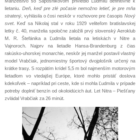
Manželstvo so Šapošnikovom priviedlo Ľudmilu definitívne k
lietaniu.
Deň, keď pre zlé počasie nemožno letieť, je pre mňa
stratený
, vyhlásila o čosi neskôr v rozhovore pre časopis
Nový
svet
. Keď sa Nikolaj stal v roku 1929 veliteľom bratislavskej
letky č. 40, manželia spoločne založili prvý slovenský Aeroklub
M. R. Štefánika a Ľudmila lietala na letiskách v Nitre a
Vajnoroch. Najprv na lietadle Hansa-Brandenburg z čias
rakúsko-uhorskej monarchie, neskôr jej manžel postavil vlastný
model Vrabčiak, jednomiestny športový dvojplošník určený na
krátke trasy. S rozpätím krídel 5,5 m bol najmenším motorovým
lietadlom vo vtedajšej Európe, ktoré mohlo pristáť doslova
kdekoľvek – napríklad pri ceste, kde si mohla Ľudmila v prípade
potreby doplniť benzín od okoloidúcich áut. Let Nitra – Piešťany
zvládal Vrabčiak za 26 minút.