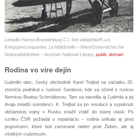
Lietadlo Hansa-Brandenburg C.I, foto wikipédia/K.u.k.
Kriegspressequartier, Lichtbildstelle – Wien/Österreichische
Nationalbibliothek – Austrian National Library,
public domain
Rodina vo víre dejín
Ľudmilin otec, český obchodník Karel Trejbal na začiatku 20.
storočia podnikal v ruskom Saratove, kde sa oženil s ruskou
Nemkou Beatou Schmidtovou. Tam sa narodila aj Ľudmila a jej
dvaja mladší súrodenci. K. Trejbal sa po revolúcii a vypuknutí
občianskej vojny v Rusku snažil vrátiť do starej vlasti. Po
vzniku ČSR požiadal o repatriáciu – rodina unikala aj pred
pogromami, ktoré boli zamerané nielen proti Židom, ale aj
všetkým cudzincom.