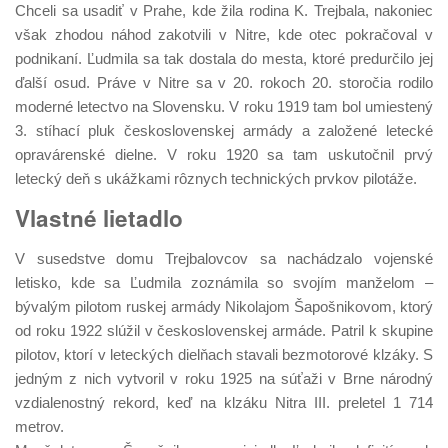
Chceli sa usadiť v Prahe, kde žila rodina K. Trejbala, nakoniec
však zhodou náhod zakotvili v Nitre, kde otec pokračoval v
podnikaní. Ľudmila sa tak dostala do mesta, ktoré predurčilo jej
ďalší osud. Práve v Nitre sa v 20. rokoch 20. storočia rodilo
moderné letectvo na Slovensku. V roku 1919 tam bol umiestený
3. stíhací pluk československej armády a založené letecké
opravárenské dielne. V roku 1920 sa tam uskutočnil prvý
letecký deň s ukážkami rôznych technických prvkov pilotáže.
Vlastné lietadlo
V susedstve domu Trejbalovcov sa nachádzalo vojenské
letisko, kde sa Ľudmila zoznámila so svojím manželom –
bývalým pilotom ruskej armády Nikolajom Šapošnikovom, ktorý
od roku 1922 slúžil v československej armáde. Patril k skupine
pilotov, ktorí v leteckých dielňach stavali bezmotorové klzáky. S
jedným z nich vytvoril v roku 1925 na súťaži v Brne národný
vzdialenostný rekord, keď na klzáku Nitra III. preletel 1 714
metrov.