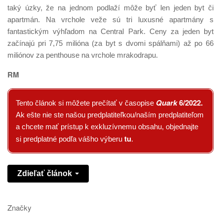
taký úzky, že na jednom podlaží môže byť len jeden byt či
apartmán. Na vrchole veže sú tri luxusné apartmány s
fantastickým výhľadom na Central Park. Ceny za jeden byt
začínajú pri 7,75 milióna (za byt s dvomi spálňami) až po 66
miliónov za penthouse na vrchole mrakodrapu.
RM
Quark
6/2022
.
Tento článok si môžete prečítať v časopise
Ak ešte nie ste našou predplatiteľkou/naším predplatiteľom
a chcete mať prístup k exkluzívnemu obsahu, objednajte
tu
si predplatné podľa vášho výberu
.
Zdieľať článok
Značky