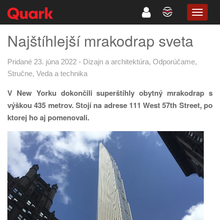
TOGG
NAVIG
Najštíhlejší mrakodrap sveta
Pridané 23. júna 2022
-
Dizajn a architektúra
,
Odporúčame
,
Stručne
,
Veda a technika
V New Yorku dokončili superštíhly obytný mrakodrap s
výškou 435 metrov. Stojí na adrese 111 West 57th Street, po
ktorej ho aj pomenovali.