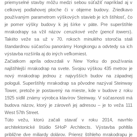
priemyselné stavby môžu medzi sebou súťažiť napríklad aj v
celkovej podlahovej ploche či v objeme budovy. Zriedkavo
používaným parametrom výškových stavieb je ich štíhlosť, čo
je pomer výšky budovy k jej šírke v päte. Pre superštíhle
mrakodrapy sa vžil názov
ceruzkové veže
(
pencil towers
).
Takéto veže sa už v 70. rokoch minulého storočia stali
štandardnou súčasťou panorámy Hongkongu a odvtedy sa ich
výstavba rozšírila aj do iných veľkomiest.
Začiatkom apríla odovzdali v New Yorku do používania
najštíhlejší mrakodrap na svete. Svojou výškou 435 metrov je
nový mrakodrap jednou z najvyšších budov na západnej
pologuli. Superštíhly mrakodrap sa pôvodne nazýval Steinway
Tower, pretože je postavený na mieste, kde v budove z roku
1925 sídlil známy výrobca klavírov Steinway. V súčasnosti má
budova názov, ktorý je zároveň jej adresou – je to veža 111
West 57th Street.
Túto vežu, ktorú začali stavať v roku 2014, navrhlo
architektonické štúdio SHoP Architects. Výstavba pohltila
približne dve miliardy dolárov. Prierez štíhleho mrakodrapu je