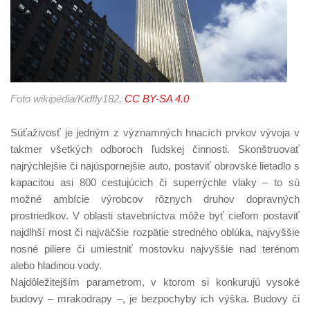
Foto wikipédia/Kidfly182,
CC BY-SA 4.0
Súťaživosť je jedným z významných hnacích prvkov vývoja v
takmer všetkých odboroch ľudskej činnosti. Skonštruovať
najrýchlejšie či najúspornejšie auto, postaviť obrovské lietadlo s
kapacitou asi 800 cestujúcich či superrýchle vlaky – to sú
možné ambície výrobcov rôznych druhov dopravných
prostriedkov. V oblasti stavebníctva môže byť cieľom postaviť
najdlhší most či najväčšie rozpätie stredného oblúka, najvyššie
nosné piliere či umiestniť mostovku najvyššie nad terénom
alebo hladinou vody.
Najdôležitejším parametrom, v ktorom si konkurujú vysoké
budovy – mrakodrapy –, je bezpochyby ich výška. Budovy či