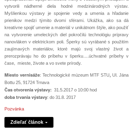
vytvorili nádherné diela hodné medzinárodných výstav.
Myšlienkou výstavy je spojenie vedy a umenia a hľadanie
prienikov medzi týmito dvomi sférami. Ukážka, ako sa dá
kreatívne spojiť umenie a materiál v unikátnom štýle, ako použiť
na vytvorenie umeleckých diel pokročilú technológiu prípravy
nanovláken v elektrickom poli. Šperky sú vyrábané s použitím
zaujímavých materiálov, ktoré majú svoj vlastný život a
prerozprávaju ho do príbehu v šperku….úchvatné príbehy v
čase, mieste, živote a vo svete prírody.
Miesto vernisáže
,
: Technologické múzeum MTF STU
Ul. Jána
Bottu 25, 91724 Trnava
Čas
otvorenia výstavy:
31.5.2017 o 10:00 hod
doba trvania výstavy
: do 31.8. 2017
Pozvánka
Zdieľať článok