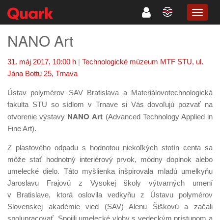
TOGG
NAVIG
NANO Art
31. máj 2017, 10:00 h
|
Technologické múzeum MTF STU, ul.
Jána Bottu 25, Trnava
Ústav polymérov SAV Bratislava a Materiálovotechnologická
fakulta STU so sídlom v Trnave si Vás dovoľujú pozvať na
NANO Art
otvorenie výstavy
(Advanced Technology Applied in
Fine Art).
Z plastového odpadu s hodnotou niekoľkých stotín centa sa
môže stať hodnotný interiérový prvok, módny doplnok alebo
umelecké dielo. Táto myšlienka inšpirovala mladú umelkyňu
Jaroslavu Frajovú z Vysokej školy výtvarných umení
v Bratislave, ktorá oslovila vedkyňu z Ústavu polymérov
Slovenskej akadémie vied (SAV) Alenu Šiškovú a začali
spolupracovať. Spojili umelecké vlohy s vedeckým prístupom a