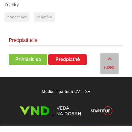
Značky
nanorobot
robotika
Predplatitelia
Prihlásiť sa
Predplatné
HORE
Mediálni partneri CVTI SR