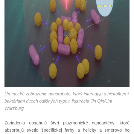
Umelecké zobrazenie nanorobota, ktorý interaguje s niekoľkými
baktériami dvoch odlišných typov, ilustrácia Jin Qin/Uni
Würzburg
Zariadenia obsahujú štyri plazmonické nanoantény, ktoré
absorbujú svetlo špecifickej farby a helicity a smerovo ho