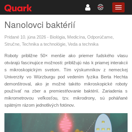
TOGG
NAVIG
Nanolovci baktérií
Pridané 10. júna 2026
-
Biológia
,
Medicína
,
Odporúčame
,
Stručne
,
Technika a technológie
,
Veda a technika
Roboty približne 50× menšie ako priemer ľudského vlasu
otvárajú fascinujúce možnosti: približujú nás k priamej interakcii
s mikroskopickým svetom. Tím výskumníkov z nemeckej
Univerzity vo Würzburgu pod vedením fyzika Berta Hechta
demonštroval, ako je možné takéto mikroskopické roboty
používať na zber a premiestňovanie baktérií. Zariadenia s
mikrometrovou veľkosťou, tzv. mikrodrony, sú poháňané
spätným rázom jednotlivých fotónov.