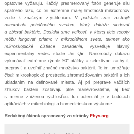
opätovne vyžarujú. Každý presmerovaný fotón generuje silu
spätného rázu, čo pri extrémne malej hmotnosti mikrodronov
vedie k značným zrýchleniam.
V podstate sme zostrojili
nanorobota poháňaného svetlom, ktorý dokáže sledovať
a zbierať baktérie. Dosiahli sme veľkosť, v ktorej tieto roboty
môžu fungovať priamo v mikrobiálnom svete, takmer ako
mikroskopické čistiace zariadenia,
vysvetľuje hlavný
experimentálny vedec štúdie Jin Qin. Nanoroboty dokážu
vykonávať extrémne rýchle 90° otáčky a selektívne zachytiť,
prepraviť a uvoľniť značné množstvo baktérií. To im umožňuje
čistiť
mikroskopické prostredia zhromažďovaním baktérií a ich
ukladaním na definované miesta. Aj pri preprave väčších
zhlukov baktérií zostávajú plne manévrovateľné, aj keď
s mierne zníženou rýchlosťou. Ich potenciál je v budúcich
aplikáciách v mikrobiológii a biomedicínskom výskume.
Redakčný článok spracovaný zo stránky
Phys.org