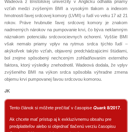
Wadeová z Bristolskej univerzity v Anglicku odhalila priamy
vzťah medzi zvýšeným BMI a vysokým tlakom a indexom
hmotnosti ľavej srdcovej komory (LVMI) u ľudí vo veku 17 až 21
rokov. Práve hrubnutie ľavej srdcovej komory je znakom
nadmerných nárokov na pumpovanie krvi, čo býva neklamným
náznakom potenciálu srdcovocievnych ochorení. Vyššie BMI
však nemalo priamy vplyv na rytmus srdca týchto ľudí –
akýkoľvek takýto vzťah, objavený predchádzajúcimi štúdiami,
bol zrejme spôsobený nechceným zohľadňovaním externého
faktora, ktorý výsledky znehodnotil. Wadeová dodala, že vplyv
zvýšeného BMI na výkon srdca spôsobila výhradne zmena
objemu krvi pumpovanej ľavou srdcovou komorou.
JK
Quark
8/2017
Tento článok si môžete prečítať v časopise
.
Ak chcete mať prístup aj k exkluzívnemu obsahu pre
predplatiteľov alebo si objednať tlačenú verziu časopisu