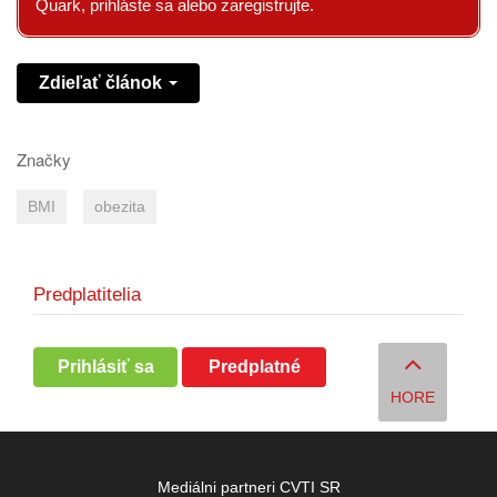
Quark, prihláste sa alebo zaregistrujte.
Zdieľať článok
Značky
BMI
obezita
Predplatitelia
Prihlásiť sa
Predplatné
HORE
Mediálni partneri CVTI SR