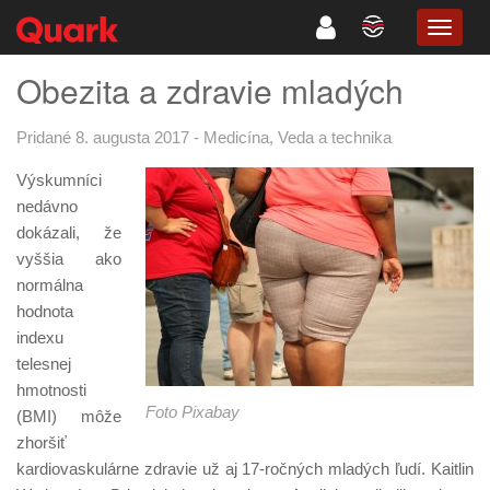
TOGG
NAVIG
Obezita a zdravie mladých
Pridané 8. augusta 2017
-
Medicína
,
Veda a technika
Výskumníci
nedávno
dokázali, že
vyššia ako
normálna
hodnota
indexu
telesnej
hmotnosti
Foto Pixabay
(BMI) môže
zhoršiť
kardiovaskulárne zdravie už aj 17-ročných mladých ľudí. Kaitlin