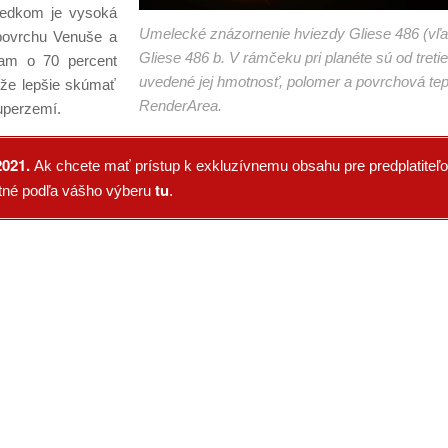
sledkom je vysoká
Umelecké znázornenie hviezdy Gliese 486 (vľa
 povrchu Venuše a
Gliese 486 b. V rámčeku pri planéte sú od treti
tam o 70 percent
uvedené jej hmotnosť, polomer a povrchová tepl
ôže lepšie skúmať
RenderArea.
uperzemí.
2021.
Ak chcete mať prístup k exkluzívnemu obsahu pre predplatiteľov
tu
latné podľa vášho výberu
.