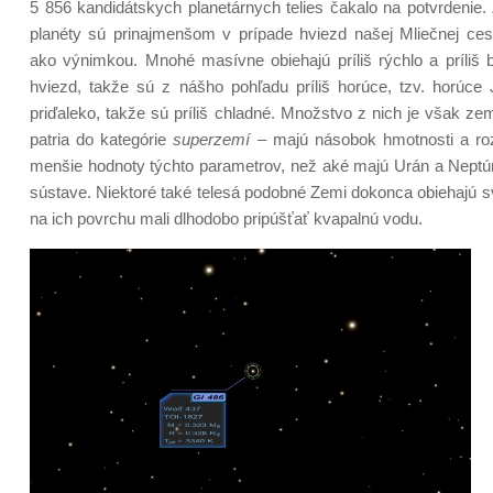
5 856 kandidátskych planetárnych telies čakalo na potvrdenie. 
planéty sú prinajmenšom v prípade hviezd našej Mliečnej ces
ako výnimkou. Mnohé masívne obiehajú príliš rýchlo a príliš 
hviezd, takže sú z nášho pohľadu príliš horúce, tzv. horúce 
priďaleko, takže sú príliš chladné. Množstvo z nich je však z
patria do kategórie
superzemí
– majú násobok hmotnosti a r
menšie hodnoty týchto parametrov, než aké majú Urán a Neptún
sústave. Niektoré také telesá podobné Zemi dokonca obiehajú s
na ich povrchu mali dlhodobo pripúšťať kvapalnú vodu.