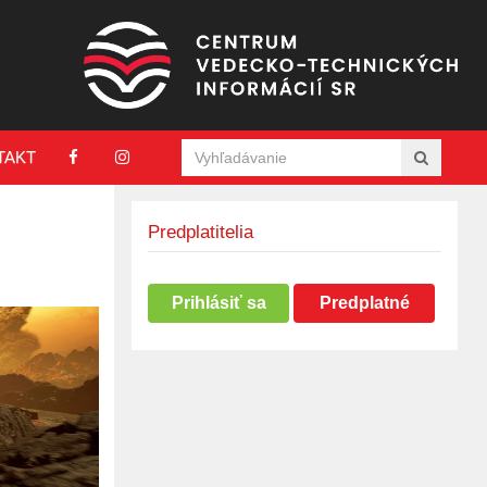
TAKT
Predplatitelia
Prihlásiť sa
Predplatné