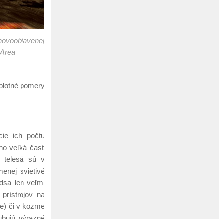
novoobjavenej
rArea
eplotné pomery
cie ich počtu
oho veľká časť
 telesá sú v
enej svietivé
dsa len veľmi
prístrojov na
e) či v kozme
ubujú výrazné