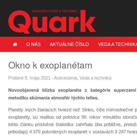
O NÁS
AKTUÁLNE ČÍSLO
VEDA A TECHNIK
Okno k exoplanétam
Pridané 5. mája 2021
-
Astronómia
,
Veda a technika
Novoobjavená blízka exoplanéta z kategórie superzemí
metodiku skúmania atmosfér týchto telies.
Planéty iných žiariacich hviezd než Slnko, čiže mimoslnečné p
exoplanéty, sú realitou od polovice 90. rokov minulého storoč
tohto článku príslušná štatistika zahŕňala (iba približne, preto
pribúdajú) 4 375 potvrdených exoplanét v sústavách 3 247 hvie