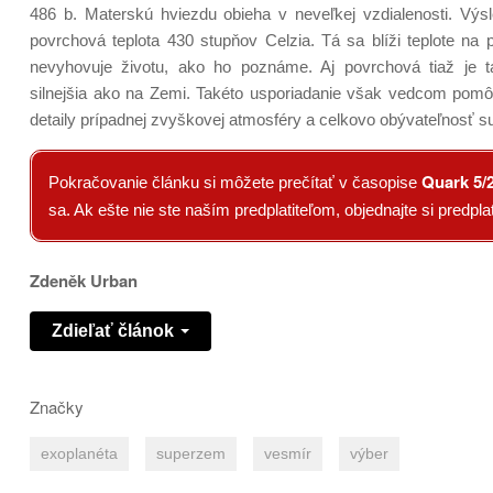
486 b. Materskú hviezdu obieha v neveľkej vzdialenosti. Vý
povrchová teplota 430 stupňov Celzia. Tá sa blíži teplote na
nevyhovuje životu, ako ho poznáme. Aj povrchová tiaž je 
silnejšia ako na Zemi. Takéto usporiadanie však vedcom pom
detaily prípadnej zvyškovej atmosféry a celkovo obývateľnosť s
Quark 5/
Pokračovanie článku si môžete prečítať v časopise
sa. Ak ešte nie ste naším predplatiteľom, objednajte si predp
Zdeněk Urban
Zdieľať článok
Značky
exoplanéta
superzem
vesmír
výber