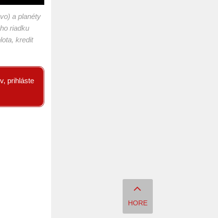
vo) a planéty
eho riadku
ota, kredit
, prihláste
HORE