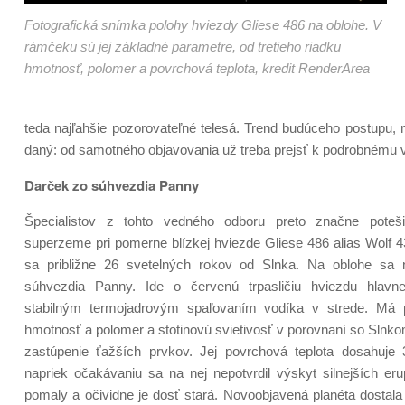
Fotografická snímka polohy hviezdy Gliese 486 na oblohe. V
rámčeku sú jej základné parametre, od tretieho riadku
hmotnosť, polomer a povrchová teplota, kredit RenderArea
teda najľahšie pozorovateľné telesá. Trend budúceho postupu,
daný: od samotného objavovania už treba prejsť k podrobnému
Darček zo súhvezdia Panny
Špecialistov z tohto vedného odboru preto značne poteš
superzeme pri pomerne blízkej hviezde Gliese 486 alias Wolf 4
sa približne 26 svetelných rokov od Slnka. Na oblohe sa
súhvezdia Panny. Ide o červenú trpasličiu hviezdu hlavne
stabilným termojadrovým spaľovaním vodíka v strede. Má pr
hmotnosť a polomer a stotinovú svietivosť v porovnaní so Slnk
zastúpenie ťažších prvkov. Jej povrchová teplota dosahuje
napriek očakávaniu sa na nej nepotvrdil výskyt silnejších eru
pomaly a očividne je dosť stará. Novoobjavená planéta dostala