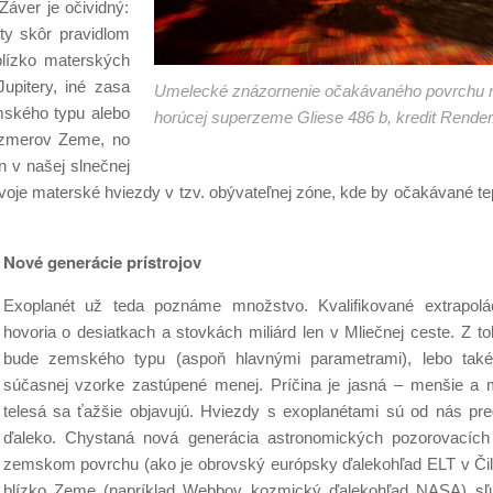
Záver je očividný:
ty skôr pravidlom
blízko materských
Jupitery, iné zasa
Umelecké znázornenie očakávaného povrchu 
emského typu alebo
horúcej superzeme Gliese 486 b, kredit Rende
ozmerov Zeme, no
 v našej slnečnej
voje materské hviezdy v tzv. obývateľnej zóne, kde by očakávané t
Nové generácie prístrojov
Exoplanét už teda poznáme množstvo. Kvalifikované extrapolá
hovoria o desiatkach a stovkách miliárd len v Mliečnej ceste. Z t
bude zemského typu (aspoň hlavnými parametrami), lebo také
súčasnej vzorke zastúpené menej. Príčina je jasná – menšie a m
telesá sa ťažšie objavujú. Hviezdy s exoplanétami sú od nás pre
ďaleko. Chystaná nová generácia astronomických pozorovacích 
zemskom povrchu (ako je obrovský európsky ďalekohľad ELT v Čil
blízko Zeme (napríklad Webbov kozmický ďalekohľad NASA) sľ