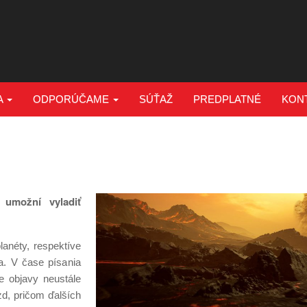
A
ODPORÚČAME
SÚŤAŽ
PREDPLATNÉ
KON
 umožní vyladiť
lanéty, respektíve
ia. V čase písania
že objavy neustále
zd, pričom ďalších