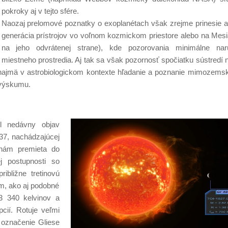
pokroky aj v tejto sfére.
Naozaj prelomové poznatky o exoplanétach však zrejme prinesie a
generácia prístrojov vo voľnom kozmickom priestore alebo na Mesi
na jeho odvrátenej strane), kde pozorovania minimálne naru
miestneho prostredia. Aj tak sa však pozornosť spočiatku sústredí na
 najmä v astrobiologickom kontexte hľadanie a poznanie mimozemsk
 výskumu.
il nedávny objav
37, nachádzajúcej
 nám premieta do
j postupnosti so
ibližne tretinovú
om, ako aj podobné
 3 340 kelvinov a
pcií. Rotuje veľmi
 označenie Gliese