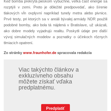
Keď bomba prekrytá pieskom vybuchne, veľká časť energie sa
rozptýli v zemi. Preto je dôležité predpovedať, ako šírenie
tlakových vĺn ovplyvní napríklad tunely metra alebo pivnice.
Prvé testy, pri ktorých sa v areáli bývalej armády NDR použili
podobné bomby, ako bola tá nájdená v Bratislave, už ukázali,
ako dobre modely vyjadrujú realitu. Poskytli údaje pre ďalší
vývoj simulačných modelov a poznatky o účinkoch rôznych
tlmiacich opatrení.
Zo stránky
www.fraunhofer.de
spracovala redakcia
Viac takýchto článkov a
exkluzívneho obsahu
môžete získať vďaka
predplatnému.
Predplatiť