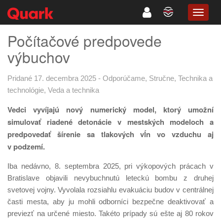
TOGG
NAVIG
Počítačové predpovede
výbuchov
Pridané 17. decembra 2025
-
Odporúčame
,
Stručne
,
Technika a
technológie
,
Veda a technika
Vedci vyvíjajú nový numerický model, ktorý umožní
simulovať riadené detonácie v mestských modeloch a
predpovedať šírenie sa tlakových vĺn vo vzduchu aj
v podzemí.
Iba nedávno, 8. septembra 2025, pri výkopových prácach v
Bratislave objavili nevybuchnutú leteckú bombu z druhej
svetovej vojny. Vyvolala rozsiahlu evakuáciu budov v centrálnej
časti mesta, aby ju mohli odborníci bezpečne deaktivovať a
previezť na určené miesto. Takéto prípady sú ešte aj 80 rokov