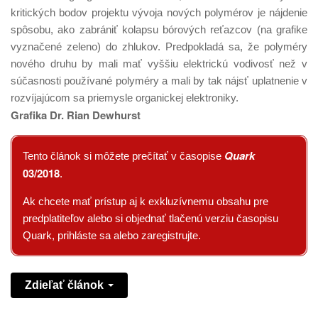
kritických bodov projektu vývoja nových polymérov je nájdenie
spôsobu, ako zabrániť kolapsu bórových reťazcov (na grafike
vyznačené zeleno) do zhlukov. Predpokladá sa, že polyméry
nového druhu by mali mať vyššiu elektrickú vodivosť než v
súčasnosti používané polyméry a mali by tak nájsť uplatnenie v
rozvíjajúcom sa priemysle organickej elektroniky.
Grafika Dr. Rian Dewhurst
Quark
Tento článok si môžete prečítať v časopise
03/2018
.
Ak chcete mať prístup aj k exkluzívnemu obsahu pre
predplatiteľov alebo si objednať tlačenú verziu časopisu
Quark, prihláste sa alebo zaregistrujte.
Zdieľať článok