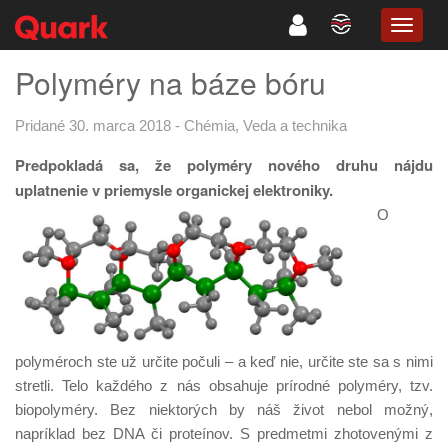
TOGG
NAVIG
Polyméry na báze bóru
Pridané 30. marca 2018
-
Chémia
,
Veda a technika
Predpokladá sa, že polyméry nového druhu nájdu
uplatnenie v priemysle organickej elektroniky.
O
polyméroch ste už určite počuli – a keď nie, určite ste sa s nimi
stretli. Telo každého z nás obsahuje prírodné polyméry, tzv.
biopolyméry. Bez niektorých by náš život nebol možný,
napríklad bez DNA či proteínov. S predmetmi zhotovenými z