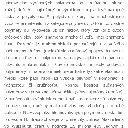
priemyselne vyrábaných polymérov sa stretávame takmer
každý deň. Asi najbežnejším výrobkom sú plastové nákupné
tašky z polyetylénu. Aj polystyrén, ktorý má mnohostranné
využitie, je materiálom z kategórie polymérov. O tom, čo vlastne
polyméry sú, vypovedá už ich názov, ktorý vznikol z dvoch
gréckych slov: poly- znamená mnoho či veľa, -mer znamená
časti. Polymér je makromolekula pozostávajúca z veľkého
počtu menších častí (molekúl alebo atómov) spojených obvykle
do tvaru reťazca – polymérom sa nazýva aj látka zhotovená z
takýchto makromolekúl. Práve obrovské molekuly dodávajú
polymérovým materiálom niektoré unikátne fyzikálne vlastnosti,
medzi ktoré patrí napríklad vysoká pevnosť v kombinácii s
ťažnosťou či pružnosťou. Nosnou kostrou súčasných
polymérov sú prevažne atómy uhlíka (sčasti aj atómy kremíka).
V budúcnosti to však tak nemusí byť – na obzore sú polyméry
na báze bóru, ktoré by mali mať vlastnosti vhodné pre mnohé
aplikácie. Na vývoj takýchto inovatívnych polymérov dostal tím
profesora H. Braunschweiga z Univerzity Júliusa Maximiliána
vo Würzburgu grant v hodnote 1,5 milióna eur. Jedným z