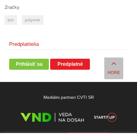
Značky
bór
polymér
Predplatitelia
Prihlásiť sa
Predplatné
HORE
Mediálni partneri CVTI SR