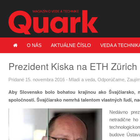
O NÁS
AKTUÁLNE ČÍSLO
VEDA A TECHNIK
Prezident Kiska na ETH Zürich
Pridané 15. novembra 2016
-
Mladí a veda
,
Odporúčame
,
Zaujím
Aby Slovensko bolo bohatou krajinou ako Švajčiarsko, mu
spoločnosti. Švajčiarsko nemrhá talentom vlastných ľudí, nao
Nedávno prezi
netradične ho
technologickom
budove Ústavu