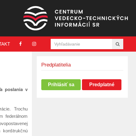
TAKT
Predplatitelia
Prihlásiť sa
Predplatné
a poslania v
rácie. Trochu
om federálnom
novopostavenej
m konštrukčnú