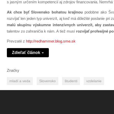
s jasným určením kompetencií aj zdrojov financovania. Nemrhá t
Ak chce byť Slovensko bohatou krajinou
podobne ako Šva
rozvíjať len jeden typ univerzít, aj keď má dôležité poslanie pr
malú skupinu výskumne intenzívnych univerzít, aby zasta
rozvíjať profesijné p
talentov zo zahraničia k nám. A tiež musí
Prevzaté z
http://redhammer.blog.sme.sk
Zdieľať článok
Značky
mladí a veda
Slovensko
študenti
vzdelanie