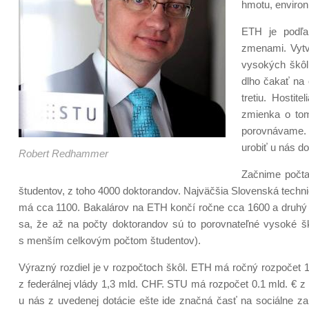
hmotu, environ
ETH je podľa 
zmenami. Vytv
vysokých škôl
dlho čakať na 
tretiu. Hostit
zmienka o tom
porovnávame. 
urobiť u nás d
Robert Redhammer
Začnime počta
študentov, z toho 4000 doktorandov. Najväčšia Slovenská techn
má cca 1100. Bakalárov na ETH končí ročne cca 1600 a druhý s
sa, že až na počty doktorandov sú to porovnateľné vysoké ško
s menším celkovým počtom študentov).
Výrazný rozdiel je v rozpočtoch škôl. ETH má ročný rozpočet 
z federálnej vlády 1,3 mld. CHF. STU má rozpočet 0.1 mld. € z 
u nás z uvedenej dotácie ešte ide značná časť na sociálne zab