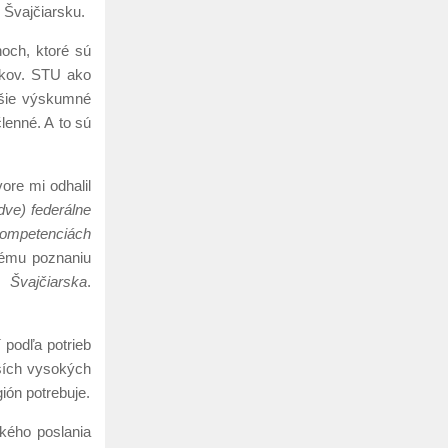
o Švajčiarsku.
och, ktoré sú
íkov. STU ako
čšie výskumné
lenné. A to sú
re mi odhalil
dve) federálne
kompetenciách
kému poznaniu
 Švajčiarska
.
 podľa potrieb
lších vysokých
ión potrebuje.
ského poslania