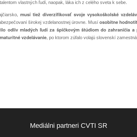
alentom vlastných ľudí, naopak, láka ich z celého sveta k sebe.
musí tiež diverzifikovať svoje vysokoškolské vzdeláv
jčiarsko,
osobitne hodnotiť
i zabezpečovaní širokej vzdelanostnej úrovne. Musí
vilo odliv mladých ľudí za špičkovým štúdiom do zahraničia a
omaturitné vzdelávanie
, po ktorom zúfalo volajú slovenskí zamestnáv
Mediálni partneri CVTI SR