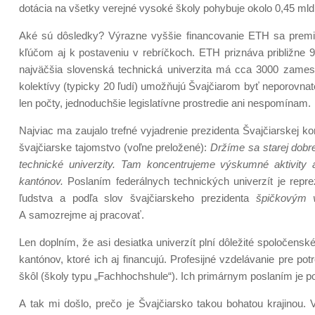
dotácia na všetky verejné vysoké školy pohybuje okolo 0,45 mld. 
Aké sú dôsledky? Výrazne vyššie financovanie ETH sa premi
kľúčom aj k postaveniu v rebríčkoch. ETH priznáva približn
najväčšia slovenská technická univerzita má cca 3000 zame
kolektívy (typicky 20 ľudí) umožňujú Švajčiarom byť neporovnat
len počty, jednoduchšie legislatívne prostredie ani nespomínam.
Najviac ma zaujalo trefné vyjadrenie prezidenta Švajčiarskej
švajčiarske tajomstvo (voľne preložené):
Držíme sa starej dobre
technické univerzity. Tam koncentrujeme výskumné aktivity 
kantónov.
Poslaním federálnych technických univerzít je rep
ľudstva a podľa slov švajčiarskeho prezidenta
špičkovým v
A samozrejme aj pracovať.
Len doplním, že asi desiatka univerzít plní dôležité spoločensk
kantónov, ktoré ich aj financujú. Profesijné vzdelávanie pre 
škôl (školy typu „Fachhochshule“). Ich primárnym poslaním je pos
A tak mi došlo, prečo je Švajčiarsko takou bohatou krajinou.