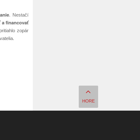
anie
. Nestačí
 a financovať
pritiahlo zopár
atelia.
HORE