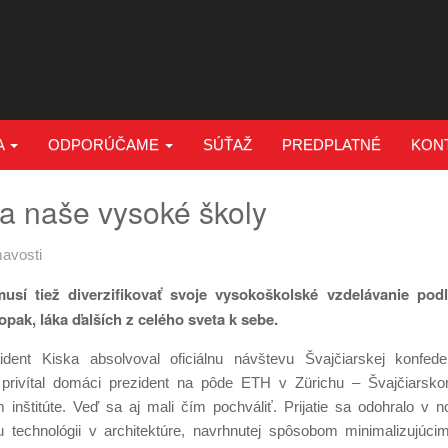
A
ODPORÚČAME
SÚŤAŽ
PREDPLATNÉ
KON
 a naše vysoké školy
avosti
sí tiež diverzifikovať svoje vysokoškolské vzdelávanie podľ
pak, láka ďalších z celého sveta k sebe.
dent Kiska absolvoval oficiálnu návštevu Švajčiarskej konfede
 privítal domáci prezident na pôde ETH v Zürichu – Švajčiarsk
 inštitúte. Veď sa aj mali čím pochváliť. Prijatie sa odohralo v 
 technológii v architektúre, navrhnutej spôsobom minimalizujúci