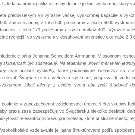
€, teda na úrovni približne tretiny dotácie jedinej výskumnej školy v
eta predovšetkým vo výrazne väčšej výskumnej kapacite a výkon
e 9000 zamestnancov, z toho 500 profesorov a okolo 5000 výskumn
stnancov, z toho 170 profesorov a výskumníkov 400. Výrazne vä
eľne rýchlejší vo výskume a v dosahovaní prvenstiev ako naše 2-3 č
 konfederácie pána Johanna Schneidera-Ammanna. V osobnom rozhovo
j skúsenosti: byť sústredený. Na federálnej úrovni máme len jednu(
aby sme dosiahli výsledky, ktoré potrebujeme. Univerzity sú v 
rezentovať Švajčiarsko vo svetovom výskume, prispievať k vedec
ýskumom lákať talenty z celého sveta aby prišli študovať do
é poslanie v zabezpečovaní vzdelanostnej úrovne širšej skupiny ľudí
potreby praxe zase zabezpečuje vo Švajčiarsku niekoľko desiatok ďa
kytovať relevantnú prípravu pre profesie, ktoré príslušné mesto, reg
 Vysokoškolské vzdelávanie je jasne štruktúrované podľa spoločen