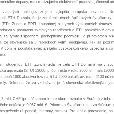
mentálne dopady, maximalizujúcim efektívnosť pracovnej činnosti at
viacerých rankingov zrejme najlepšia európska univerzita. N
orili ETH Domain, čo je združenie dvoch špičkových švajčiarskyc
 (ETH Zurich a EPFL Lausanne) a štyroch výskumných ústavov.
odozvu v postavení svetových rebríčkoch a ETH poskočilo z deviat
elia sa týmto úspechom pochopiteľne pochválili. V príhovoroch vš
, že slovenské sa v rebríčkoch veľmi neobjavujú. Tak sa pozrim
V čom je podstata švajčiarskeho vysokoškolského úspechu a čo 
oma.
mi študentov: ETH Zurich (teda nie celá ETH Domain) má v súč
ická univerzita (STU) 13000, pričom ešte v roku 2006 ich mala 1900
tupeň 1800 absolventov, na STU 2000 bakalárov, resp. 2100 inžini
ly. Dokonca, že vo vzdelávaní je tá slovenská efektívnejšia (via
1,7 mld. CHF (pri súčasnom kurze skoro rovnako v Eurách) z toho 
čoho dotácia je 0,057 mld. €. Pritom vo Švajčiarsku sa za štúdium p
ezpečenie (štipendiá, internáty, strava). Pre lepšie porovnanie, n