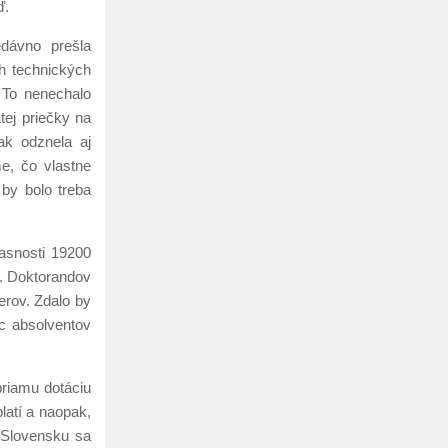
ď.
edávno prešla
h technických
 To nenechalo
ej priečky na
ak odznela aj
e, čo vlastne
by bolo treba
asnosti 19200
0. Doktorandov
erov. Zdalo by
c absolventov
priamu dotáciu
latí a naopak,
a Slovensku sa