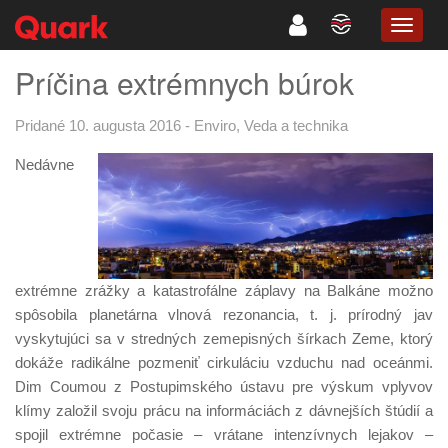
TOGG
NAVIG
Príčina extrémnych búrok
Pridané 10. augusta 2016
-
Enviro
,
Veda a technika
Nedávne
extrémne zrážky a katastrofálne záplavy na Balkáne možno
spôsobila planetárna vlnová rezonancia, t. j. prírodný jav
vyskytujúci sa v stredných zemepisných šírkach Zeme, ktorý
dokáže radikálne pozmeniť cirkuláciu vzduchu nad oceánmi.
Dim Coumou z Postupimského ústavu pre výskum vplyvov
klímy založil svoju prácu na informáciách z dávnejších štúdií a
spojil extrémne počasie – vrátane intenzívnych lejakov –