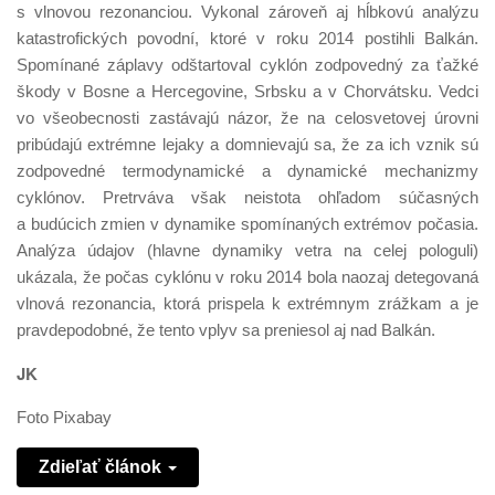
s vlnovou rezonanciou. Vykonal zároveň aj hĺbkovú analýzu
katastrofických povodní, ktoré v roku 2014 postihli Balkán.
Spomínané záplavy odštartoval cyklón zodpovedný za ťažké
škody v Bosne a Hercegovine, Srbsku a v Chorvátsku. Vedci
vo všeobecnosti zastávajú názor, že na celosvetovej úrovni
pribúdajú extrémne lejaky a domnievajú sa, že za ich vznik sú
zodpovedné termodynamické a dynamické mechanizmy
cyklónov. Pretrváva však neistota ohľadom súčasných
a budúcich zmien v dynamike spomínaných extrémov počasia.
Analýza údajov (hlavne dynamiky vetra na celej pologuli)
ukázala, že počas cyklónu v roku 2014 bola naozaj detegovaná
vlnová rezonancia, ktorá prispela k extrémnym zrážkam a je
pravdepodobné, že tento vplyv sa preniesol aj nad Balkán.
JK
Foto Pixabay
Zdieľať článok