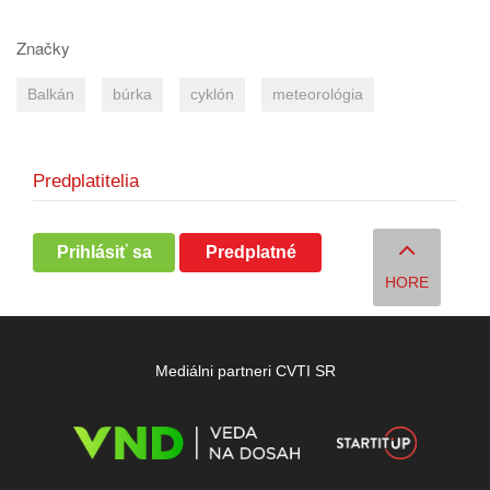
Značky
Balkán
búrka
cyklón
meteorológia
Predplatitelia
Prihlásiť sa
Predplatné
HORE
Mediálni partneri CVTI SR