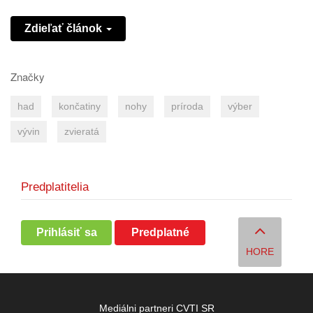
Zdieľať článok
Značky
had
končatiny
nohy
príroda
výber
vývin
zvieratá
Predplatitelia
Prihlásiť sa
Predplatné
HORE
Mediálni partneri CVTI SR