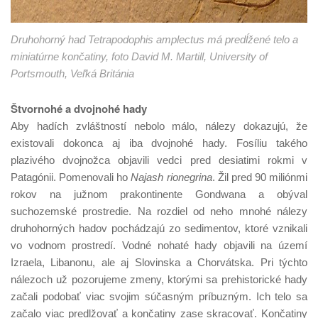
Druhohorný had Tetrapodophis amplectus má predĺžené telo a
miniatúrne končatiny, foto David M. Martill, University of
Portsmouth, Veľká Británia
Štvornohé a dvojnohé hady
Aby hadích zvláštností nebolo málo, nálezy dokazujú, že
existovali dokonca aj iba dvojnohé hady. Fosíliu takého
plazivého dvojnožca objavili vedci pred desiatimi rokmi v
Patagónii. Pomenovali ho
Najash rionegrina
. Žil pred 90 miliónmi
rokov na južnom prakontinente Gondwana a obýval
suchozemské prostredie. Na rozdiel od neho mnohé nálezy
druhohorných hadov pochádzajú zo sedimentov, ktoré vznikali
vo vodnom prostredí. Vodné nohaté hady objavili na území
Izraela, Libanonu, ale aj Slovinska a Chorvátska. Pri týchto
nálezoch už pozorujeme zmeny, ktorými sa prehistorické hady
začali podobať viac svojim súčasným príbuzným. Ich telo sa
začalo viac predlžovať a končatiny zase skracovať. Končatiny