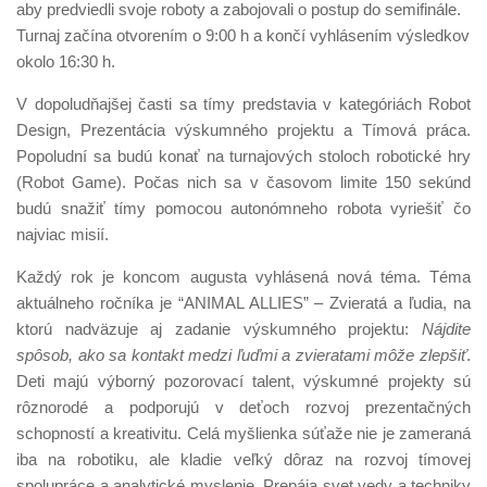
aby predviedli svoje roboty a zabojovali o postup do semifinále.
Turnaj začína otvorením o 9:00 h a končí vyhlásením výsledkov
okolo 16:30 h.
V dopoludňajšej časti sa tímy predstavia v kategóriách Robot
Design, Prezentácia výskumného projektu a Tímová práca.
Popoludní sa budú konať na turnajových stoloch robotické hry
(Robot Game). Počas nich sa v časovom limite 150 sekúnd
budú snažiť tímy pomocou autonómneho robota vyriešiť čo
najviac misií.
Každý rok je koncom augusta vyhlásená nová téma. Téma
aktuálneho ročníka je “ANIMAL ALLIES” – Zvieratá a ľudia, na
ktorú nadväzuje aj zadanie výskumného projektu:
Nájdite
spôsob, ako sa kontakt medzi ľuďmi a zvieratami môže zlepšiť
.
Deti majú výborný pozorovací talent, výskumné projekty sú
rôznorodé a podporujú v deťoch rozvoj prezentačných
schopností a kreativitu. Celá myšlienka súťaže nie je zameraná
iba na robotiku, ale kladie veľký dôraz na rozvoj tímovej
spolupráce a analytické myslenie. Prepája svet vedy a techniky