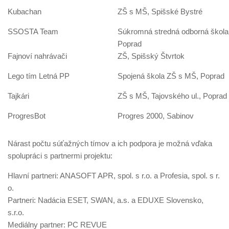
Kubachan
ZŠ s MŠ, Spišské Bystré
SSOSTA Team
Súkromná stredná odborná škola,
Poprad
Fajnoví nahrávači
ZŠ, Spišský Štvrtok
Lego tím Letná PP
Spojená škola ZŠ s MŠ, Poprad
Tajkári
ZŠ s MŠ, Tajovského ul., Poprad
ProgresBot
Progres 2000, Sabinov
Nárast počtu súťažných tímov a ich podpora je možná vďaka
spolupráci s partnermi projektu:
Hlavní partneri: ANASOFT APR, spol. s r.o. a Profesia, spol. s r.
o.
Partneri: Nadácia ESET, SWAN, a.s. a EDUXE Slovensko,
s.r.o.
Mediálny partner: PC REVUE