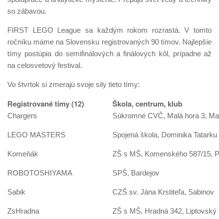
so zábavou.
FIRST LEGO League sa každým rokom rozrastá. V tomto
ročníku máme na Slovensku registrovaných 90 tímov. Najlepšie
tímy postúpia do semifinálových a finálových kôl, prípadne až
na celosvetový festival.
Vo štvrtok si zmerajú svoje sily tieto tímy:
Registrované tímy (12)
Škola, centrum, klub
Chargers
Súkromné CVČ, Malá hora 3, Mar
LEGO MASTERS
Spojená škola, Dominika Tatarku
Komeňák
ZŠ s MŠ, Komenského 587/15, 
ROBOTOSHIYAMA
SPŠ, Bardejov
Sabik
CZŠ sv. Jána Krstiteľa, Sabinov
ZsHradna
ZŠ s MŠ, Hradná 342, Liptovský