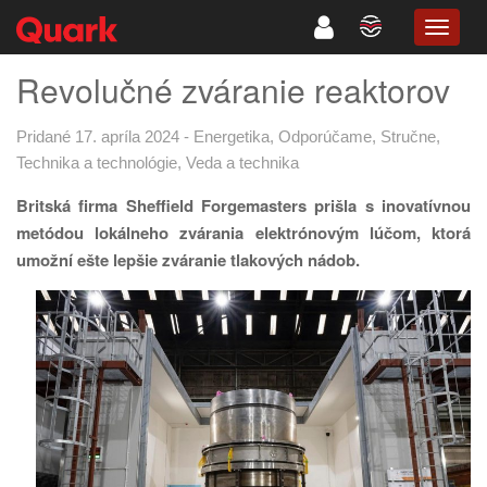
TOGG
NAVIG
Revolučné zváranie reaktorov
Pridané 17. apríla 2024
-
Energetika
,
Odporúčame
,
Stručne
,
Technika a technológie
,
Veda a technika
Britská firma Sheffield Forgemasters prišla s inovatívnou
metódou lokálneho zvárania elektrónovým lúčom, ktorá
umožní ešte lepšie zváranie tlakových nádob.