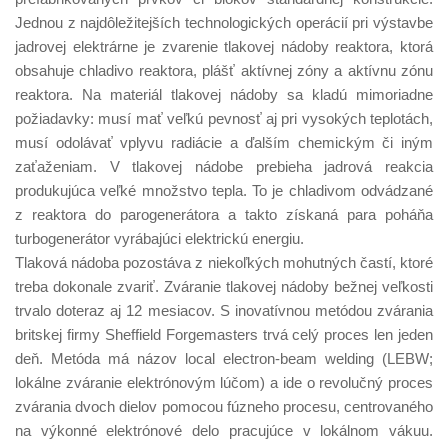
Jednou z najdôležitejších technologických operácií pri výstavbe
jadrovej elektrárne je zvarenie tlakovej nádoby reaktora, ktorá
obsahuje chladivo reaktora, plášť aktívnej zóny a aktívnu zónu
reaktora. Na materiál tlakovej nádoby sa kladú mimoriadne
požiadavky: musí mať veľkú pevnosť aj pri vysokých teplotách,
musí odolávať vplyvu radiácie a ďalším chemickým či iným
zaťaženiam. V tlakovej nádobe prebieha jadrová reakcia
produkujúca veľké množstvo tepla. To je chladivom odvádzané
z reaktora do parogenerátora a takto získaná para poháňa
turbogenerátor vyrábajúci elektrickú energiu.
Tlaková nádoba pozostáva z niekoľkých mohutných častí, ktoré
treba dokonale zvariť. Zváranie tlakovej nádoby bežnej veľkosti
trvalo doteraz aj 12 mesiacov. S inovatívnou metódou zvárania
britskej firmy Sheffield Forgemasters trvá celý proces len jeden
deň. Metóda má názov local electron-beam welding (LEBW;
lokálne zváranie elektrónovým lúčom) a ide o revolučný proces
zvárania dvoch dielov pomocou fúzneho procesu, centrovaného
na výkonné elektrónové delo pracujúce v lokálnom vákuu.