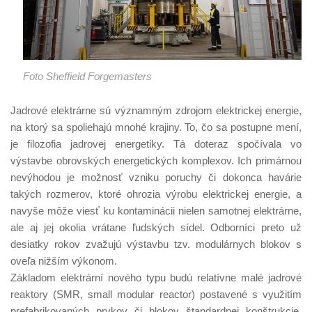
Foto Sheffield Forgemasters
Jadrové elektrárne sú významným zdrojom elektrickej energie,
na ktorý sa spoliehajú mnohé krajiny. To, čo sa postupne mení,
je filozofia jadrovej energetiky. Tá doteraz spočívala vo
výstavbe obrovských energetických komplexov. Ich primárnou
nevýhodou je možnosť vzniku poruchy či dokonca havárie
takých rozmerov, ktoré ohrozia výrobu elektrickej energie, a
navyše môže viesť ku kontaminácii nielen samotnej elektrárne,
ale aj jej okolia vrátane ľudských sídel. Odborníci preto už
desiatky rokov zvažujú výstavbu tzv. modulárnych blokov s
oveľa nižším výkonom.
Základom elektrární nového typu budú relatívne malé jadrové
reaktory (SMR, small modular reactor) postavené s využitím
prefabrikovaných prvkov či blokov štandardnej konštrukcie.