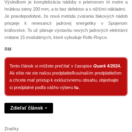
Výsledkom je kompletizácia nádoby s priemerom tri metre a
hrúbkou steny 200 mm, a to bez defektov a s nižšími nákladmi.
Je pravdepodobné, že nová metóda zvárania tlakových nádob
prispeje k renesancii jadrovej energetiky v Spojenom
kráľovstve. To už plánuje výstavbu nových jadrových elektrární
vrátane 15 modulárnych, ktoré vybuduje Rolls-Royce.
RM
Quark
4/2024
.
Tento článok si môžete prečítať v časopise
Ak ešte nie ste našou predplatiteľkou/naším predplatiteľom
a chcete mať prístup k exkluzívnemu obsahu, objednajte
tu
si predplatné podľa vášho výberu
.
Zdieľať článok
Značky