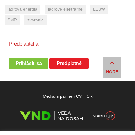
jadrová energia
jadrové elektrárne
LEBW
SMR
zváranie
Predplatitelia
Prihlásiť sa
Predplatné
HORE
Mediálni partneri CVTI SR