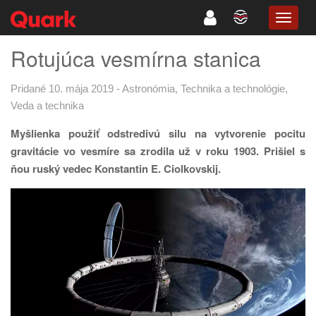
TOGG
NAVIG
Rotujúca vesmírna stanica
Pridané 10. mája 2019
-
Astronómia
,
Technika a technológie
,
Veda a technika
Myšlienka použiť odstredivú silu na vytvorenie pocitu
gravitácie vo vesmíre sa zrodila už v roku 1903. Prišiel s
ňou ruský vedec Konstantin E. Ciolkovskij.