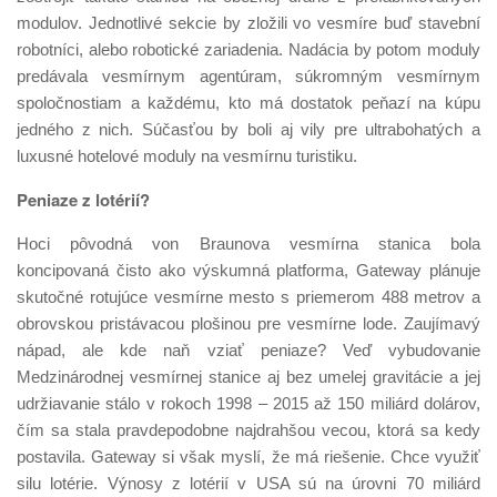
modulov. Jednotlivé sekcie by zložili vo vesmíre buď stavební
robotníci, alebo robotické zariadenia. Nadácia by potom moduly
predávala vesmírnym agentúram, súkromným vesmírnym
spoločnostiam a každému, kto má dostatok peňazí na kúpu
jedného z nich. Súčasťou by boli aj vily pre ultrabohatých a
luxusné hotelové moduly na vesmírnu turistiku.
Peniaze z lotérií?
Hoci pôvodná von Braunova vesmírna stanica bola
koncipovaná čisto ako výskumná platforma, Gateway plánuje
skutočné rotujúce vesmírne mesto s priemerom 488 metrov a
obrovskou pristávacou plošinou pre vesmírne lode. Zaujímavý
nápad, ale kde naň vziať peniaze? Veď vybudovanie
Medzinárodnej vesmírnej stanice aj bez umelej gravitácie a jej
udržiavanie stálo v rokoch 1998 – 2015 až 150 miliárd dolárov,
čím sa stala pravdepodobne najdrahšou vecou, ktorá sa kedy
postavila. Gateway si však myslí, že má riešenie. Chce využiť
silu lotérie. Výnosy z lotérií v USA sú na úrovni 70 miliárd