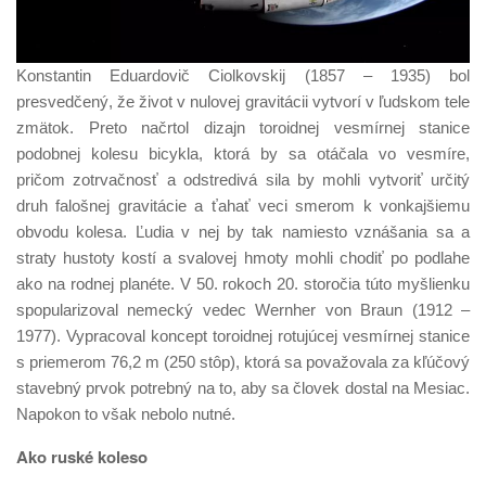
Konstantin Eduardovič Ciolkovskij (1857 – 1935) bol
presvedčený, že život v nulovej gravitácii vytvorí v ľudskom tele
zmätok. Preto načrtol dizajn toroidnej vesmírnej stanice
podobnej kolesu bicykla, ktorá by sa otáčala vo vesmíre,
pričom zotrvačnosť a odstredivá sila by mohli vytvoriť určitý
druh falošnej gravitácie a ťahať veci smerom k vonkajšiemu
obvodu kolesa. Ľudia v nej by tak namiesto vznášania sa a
straty hustoty kostí a svalovej hmoty mohli chodiť po podlahe
ako na rodnej planéte. V 50. rokoch 20. storočia túto myšlienku
spopularizoval nemecký vedec Wernher von Braun (1912 –
1977). Vypracoval koncept toroidnej rotujúcej vesmírnej stanice
s priemerom 76,2 m (250 stôp), ktorá sa považovala za kľúčový
stavebný prvok potrebný na to, aby sa človek dostal na Mesiac.
Napokon to však nebolo nutné.
Ako ruské koleso