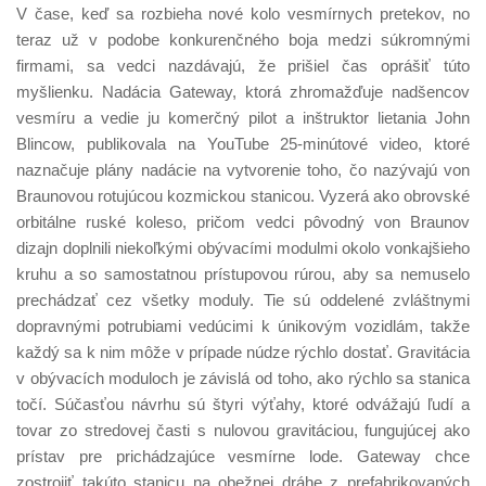
V čase, keď sa rozbieha nové kolo vesmírnych pretekov, no
teraz už v podobe konkurenčného boja medzi súkromnými
firmami, sa vedci nazdávajú, že prišiel čas oprášiť túto
myšlienku. Nadácia Gateway, ktorá zhromažďuje nadšencov
vesmíru a vedie ju komerčný pilot a inštruktor lietania John
Blincow, publikovala na YouTube 25-minútové video, ktoré
naznačuje plány nadácie na vytvorenie toho, čo nazývajú von
Braunovou rotujúcou kozmickou stanicou. Vyzerá ako obrovské
orbitálne ruské koleso, pričom vedci pôvodný von Braunov
dizajn doplnili niekoľkými obývacími modulmi okolo vonkajšieho
kruhu a so samostatnou prístupovou rúrou, aby sa nemuselo
prechádzať cez všetky moduly. Tie sú oddelené zvláštnymi
dopravnými potrubiami vedúcimi k únikovým vozidlám, takže
každý sa k nim môže v prípade núdze rýchlo dostať. Gravitácia
v obývacích moduloch je závislá od toho, ako rýchlo sa stanica
točí. Súčasťou návrhu sú štyri výťahy, ktoré odvážajú ľudí a
tovar zo stredovej časti s nulovou gravitáciou, fungujúcej ako
prístav pre prichádzajúce vesmírne lode. Gateway chce
zostrojiť takúto stanicu na obežnej dráhe z prefabrikovaných