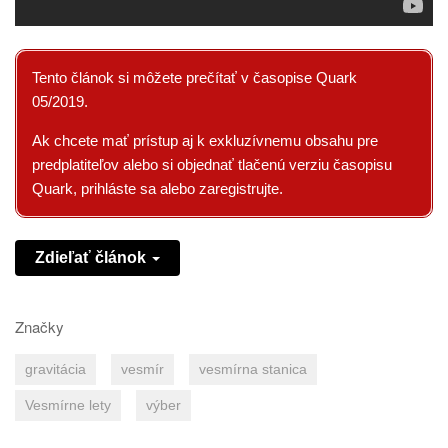
Tento článok si môžete prečítať v časopise Quark
05/2019.
Ak chcete mať prístup aj k exkluzívnemu obsahu pre
predplatiteľov alebo si objednať tlačenú verziu časopisu
Quark, prihláste sa alebo zaregistrujte.
Zdieľať článok
Značky
gravitácia
vesmír
vesmírna stanica
Vesmírne lety
výber