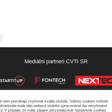
r
Mediálni partneri CVTI SR
oré nám pomáhajú zvyšovať kvalitu služieb. Súbory cookies môžete
de odmietnutia bude táto webová stránka spracovávať iba nevyhnutné
nky používania
Ochrana súkromia
Štatút súťaží
ánky. V prípade, že máte záujem perzonalizovať nastavenie cookies