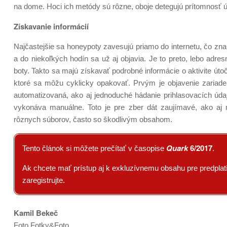
na dome. Hoci ich metódy sú rôzne, oboje detegujú prítomnosť ú
Získavanie informácií
Najčastejšie sa honeypoty zavesujú priamo do internetu, čo zna
a do niekoľkých hodín sa už aj objavia. Je to preto, lebo adre
boty. Takto sa majú získavať podrobné informácie o aktivite útoč
ktoré sa môžu cyklicky opakovať. Prvým je objavenie zariadeni
automatizovaná, ako aj jednoduché hádanie prihlasovacích údajo
vykonáva manuálne. Toto je pre zber dát zaujímavé, ako aj n
rôznych súborov, často so škodlivým obsahom.
Quark
6/2017
Tento článok si môžete prečítať v časopise
.
Ak chcete mať prístup aj k exkluzívnemu obsahu pre predplatit
zaregistrujte.
Kamil Bekeč
Foto Fotky&Foto