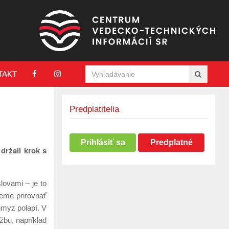
TAKT
Predplatitelia
Prihlásiť sa
Predplatné
držali krok s
ovami – je to
žeme prirovnať
hmyz polapí. V
žbu, napríklad