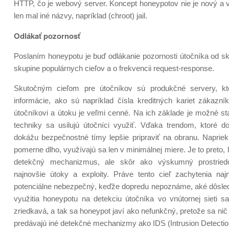
HTTP, čo je webový server. Koncept honeypotov nie je nový a v o
len mal iné názvy, napríklad (chroot) jail.
Odlákať pozornosť
Poslaním honeypotu je buď odlákanie pozornosti útočníka od sku
skupine populárnych cieľov a o frekvencii request-response.
Skutočným cieľom pre útočníkov sú produkčné servery, k
informácie, ako sú napríklad čísla kreditných kariet zákazní
útočníkovi a útoku je veľmi cenné. Na ich základe je možné sta
techniky sa usilujú útočníci využiť. Vďaka trendom, ktoré 
dokážu bezpečnostné tímy lepšie pripraviť na obranu. Napriek
pomerne dlho, využívajú sa len v minimálnej miere. Je to preto
detekčný mechanizmus, ale skôr ako výskumný prostriedo
najnovšie útoky a exploity. Práve tento cieľ zachytenia na
potenciálne nebezpečný, keďže dopredu nepoznáme, aké dôsled
využitia honeypotu na detekciu útočníka vo vnútornej sieti s
zriedkavá, a tak sa honeypot javí ako nefunkčný, pretože sa nič 
predávajú iné detekčné mechanizmy ako IDS (Intrusion Detect