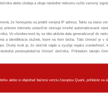
točníka alebo zlodeja a oboje následne niekomu vyšlú varovný signál
mená, že honeypotu sa pridelí verejná IP adresa. Takto sa stanú ver
sný priestor internetu ustavične skenujú mnohé automatizované nást
níka. Vo všeobecnosti by sa táto aktivita dala generalizovať do niek
a a identifikácia služieb, ktoré na ňom bežia. Táto činnosť je v d
v. Druhý krok je, že útočník nájde a využije nejakú zraniteľnosť, 
ásledná postexploitačná činnosť útočníka. Príkladom takejto činn
eľov alebo si objednať tlačenú verziu časopisu Quark, prihláste sa a