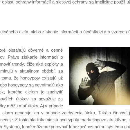
blasti ochrany informácií a sieťovej ochrany sa implicitne použil u
točného cieľa, alebo získanie informácií o útočníkovi a o vzoroch ú
toré obsahujú dôverné a cenné
kov. Práve získanie informácií o
noviť trendy, čiže aké exploity a
dominujú v aktuálnom období, sa
 tomu, že honeypoty existujú už
, lebo honeypoty sa nevnímajú ako
k, ktorého cieľom je zachytiť
jnovších útokov sa považuje za
ky môžu mať útoky. Aj v prípade
a alarm generuje len v prípade zachytenia útoku. Takáto činnosť 
nedeje. Z tohto hľadiska nie sú honeypoty marketingovo atraktívne, p
ion System), ktoré môžeme prirovnať k bezpečnostnému systému na