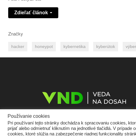
Zdieľať článok
Značky
hacker
honeypot
kybernetika
kyberútok
výbe
Používanie cookies
Pri používaní tejto stránky dochádza k spracovaniu cookies, kt
prijať alebo odmietnuť kliknutím na jednotlivé tlačidlá. V prípa
Domov
O nás
Kontakt
Vydavateľ
Predplatné
Inzercia
Podmie
cookies, ktoré slúžia na zabezpečenie riadnej funkcionality str
Cookies
Partneri
RSS
Sitemap