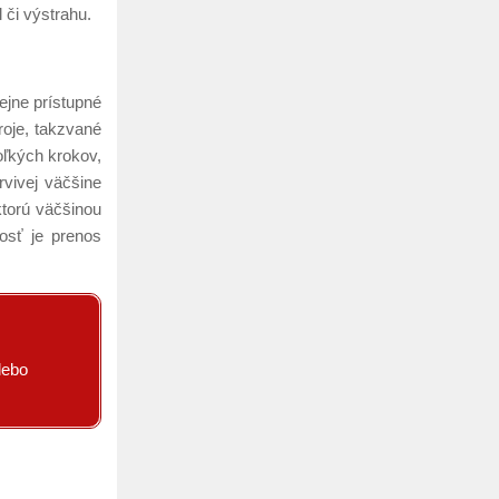
 či výstrahu.
ejne prístupné
roje, takzvané
oľkých krokov,
rvivej väčšine
ktorú väčšinou
osť je prenos
lebo