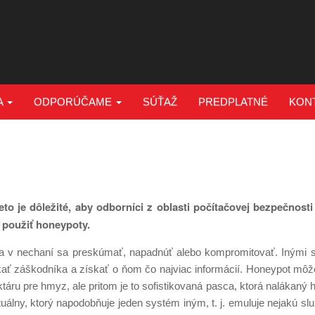
A
ODPORÚČAME
SÚŤAŽ
PREDPLATNÉ
KON
to je dôležité, aby odborníci z oblasti počítačovej bezpečnosti 
 použiť honeypoty.
a v nechaní sa preskúmať, napadnúť alebo kompromitovať. Inými sl
ákať záškodníka a získať o ňom čo najviac informácií. Honeypot mô
ktáru pre hmyz, ale pritom je to sofistikovaná pasca, ktorá nalákaný 
uálny, ktorý napodobňuje jeden systém iným, t. j. emuluje nejakú slu