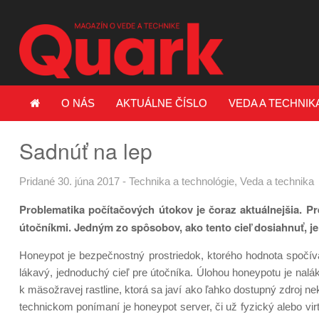
O NÁS
AKTUÁLNE ČÍSLO
VEDA A TECHNIK
Sadnúť na lep
Pridané 30. júna 2017
-
Technika a technológie
,
Veda a technika
Problematika počítačových útokov je čoraz aktuálnejšia. Pre
útočníkmi. Jedným zo spôsobov, ako tento cieľ dosiahnuť, je
Honeypot je bezpečnostný prostriedok, ktorého hodnota spočív
lákavý, jednoduchý cieľ pre útočníka. Úlohou honeypotu je nal
k mäsožravej rastline, ktorá sa javí ako ľahko dostupný zdroj ne
technickom ponímaní je honeypot server, či už fyzický alebo virt