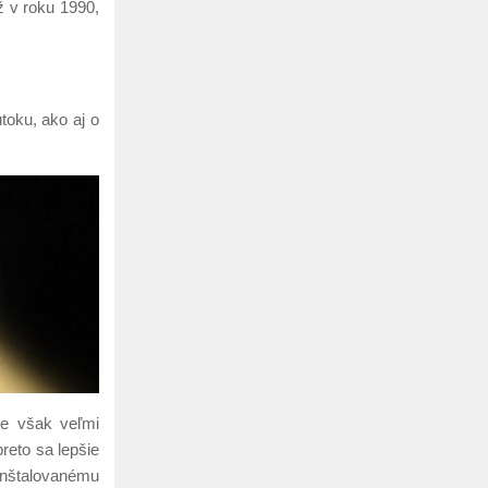
ž v roku 1990,
toku, ako aj o
je však veľmi
reto sa lepšie
inštalovanému