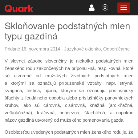
TOGG
NAVIG
Skloňovanie podstatných mien
typu gazdiná
Pridané 16. novembra 2014
-
Jazykové okienko
,
Odporúčame
V slovnej zásobe slovenčiny je niekoľko podstatných mien
ženského rodu zakončených na príponu -ná, resp. -ovná, ktoré
sú utvorené od mužských životných podstatných mien
a ktorými sa označujú príbuzenské vzťahy, napr. stryná,
švagriná, testiná, ujčiná, ktorými sa označujú príslušníčky
šľachty z feudálneho obdobia alebo príslušníčky panovníckych
kruhov, ako sú cárovná, cisárovná, kňažná (arcikňažná,
veľkokňažná), kráľovná, princezná, šľachtičná, a napokon
názov gazdiná utvorený od mužského pomenovania gazda.
Osobitosťou uvedených podstatných mien ženského rodu je, že