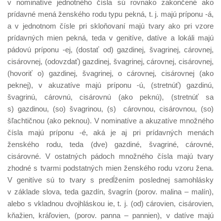
v nominatíve jednotného čísla sú rovnako zakončené ako
prídavné mená ženského rodu typu pekná, t. j. majú príponu -á,
a v jednotnom čísle pri skloňovaní majú tvary ako pri vzore
prídavných mien pekná, teda v genitíve, datíve a lokáli majú
pádovú príponu -ej, (dostať od) gazdinej, švagrinej, cárovnej,
cisárovnej, (odovzdať) gazdinej, švagrinej, cárovnej, cisárovnej,
(hovoriť o) gazdinej, švagrinej, o cárovnej, cisárovnej (ako
peknej), v akuzatíve majú príponu -ú, (stretnúť) gazdinú,
švagrinú, cárovnú, cisárovnú (ako peknú), (stretnúť sa
s) gazdinou, (so) švagrinou, (s) cárovnou, cisárovnou, (so)
šľachtičnou (ako peknou). V nominatíve a akuzatíve množného
čísla majú príponu -é, aká je aj pri prídavných menách
ženského rodu, teda (dve) gazdiné, švagriné, cárovné,
cisárovné. V ostatných pádoch množného čísla majú tvary
zhodné s tvarmi podstatných mien ženského rodu vzoru žena.
V genitíve sú to tvary s predĺžením poslednej samohlásky
v základe slova, teda gazdín, švagrín (porov. malina – malín),
alebo s vkladnou dvojhláskou ie, t. j. (od) cárovien, cisárovien,
kňažien, kráľovien, (porov. panna – pannien), v datíve majú