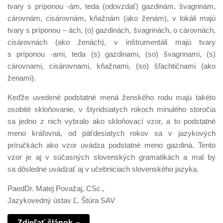
tvary s príponou -ám, teda (odovzdať) gazdinám, švagrinám,
cárovnám, cisárovnám, kňažnám (ako ženám), v lokáli majú
tvary s príponou – ách, (o) gazdinách, švagrinách, o cárovnách,
cisárovnách (ako ženách), v inštrumentáli majú tvary
s príponou -ami, teda (s) gazdinami, (so) švagrinami, (s)
cárovnami, cisárovnami, kňažnami, (so) šľachtičnami (ako
ženami).
Keďže uvedené podstatné mená ženského rodu majú takéto
osobité skloňovanie, v štyridsiatych rokoch minulého storočia
sa jedno z nich vybralo ako skloňovací vzor, a to podstatné
meno kráľovná, od päťdesiatych rokov sa v jazykových
príručkách ako vzor uvádza podstatné meno gazdiná. Tento
vzor je aj v súčasných slovenských gramatikách a mal by
sa dôsledne uvádzať aj v učebniciach slovenského jazyka.
PaedDr. Matej Považaj, CSc.,
Jazykovedný ústav Ľ. Štúra SAV
Zdieľať článok