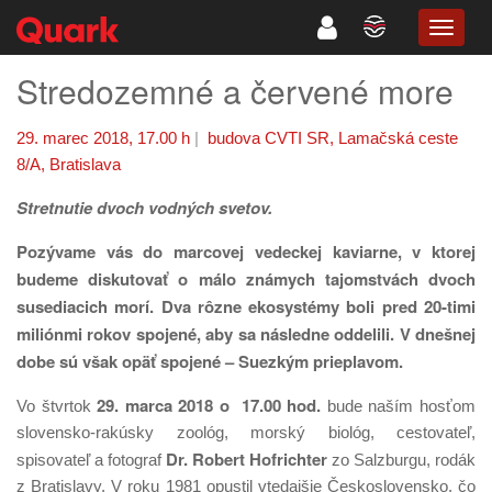
TOGG
NAVIG
Stredozemné a červené more
29. marec 2018, 17.00 h
|
budova CVTI SR, Lamačská ceste
8/A, Bratislava
Stretnutie dvoch vodných svetov.
Pozývame vás do marcovej vedeckej kaviarne, v ktorej
budeme diskutovať o málo známych tajomstvách dvoch
susediacich morí. Dva rôzne ekosystémy boli pred 20-timi
miliónmi rokov spojené, aby sa následne oddelili. V dnešnej
dobe sú však opäť spojené – Suezkým prieplavom.
29. marca 2018 o 17.00 hod.
Vo štvrtok
bude naším hosťom
slovensko-rakúsky zoológ, morský biológ, cestovateľ,
Dr. Robert Hofrichter
spisovateľ a fotograf
zo Salzburgu, rodák
z Bratislavy. V roku 1981 opustil vtedajšie Československo, čo