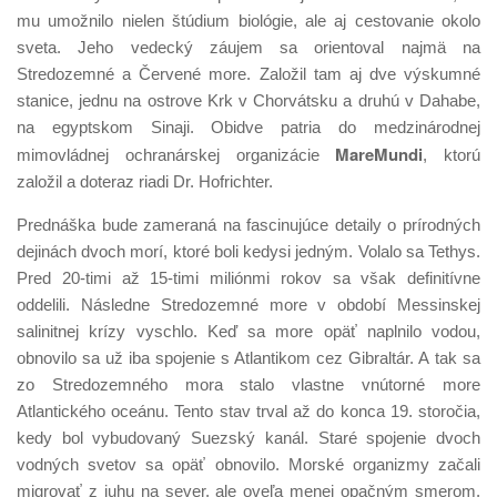
mu umožnilo nielen štúdium biológie, ale aj cestovanie okolo
sveta. Jeho vedecký záujem sa orientoval najmä na
Stredozemné a Červené more. Založil tam aj dve výskumné
stanice, jednu na ostrove Krk v Chorvátsku a druhú v Dahabe,
na egyptskom Sinaji. Obidve patria do medzinárodnej
MareMundi
mimovládnej ochranárskej organizácie
, ktorú
založil a doteraz riadi Dr. Hofrichter.
Prednáška bude zameraná na fascinujúce detaily o prírodných
dejinách dvoch morí, ktoré boli kedysi jedným. Volalo sa Tethys.
Pred 20-timi až 15-timi miliónmi rokov sa však definitívne
oddelili. Následne Stredozemné more v období Messinskej
salinitnej krízy vyschlo. Keď sa more opäť naplnilo vodou,
obnovilo sa už iba spojenie s Atlantikom cez Gibraltár. A tak sa
zo Stredozemného mora stalo vlastne vnútorné more
Atlantického oceánu. Tento stav trval až do konca 19. storočia,
kedy bol vybudovaný Suezský kanál. Staré spojenie dvoch
vodných svetov sa opäť obnovilo. Morské organizmy začali
migrovať z juhu na sever, ale oveľa menej opačným smerom.