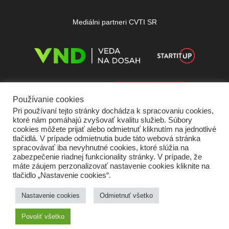
Mediálni partneri CVTI SR
Používanie cookies
Pri používaní tejto stránky dochádza k spracovaniu cookies,
ktoré nám pomáhajú zvyšovať kvalitu služieb. Súbory
cookies môžete prijať alebo odmietnuť kliknutím na jednotlivé
tlačidlá. V prípade odmietnutia bude táto webová stránka
spracovávať iba nevyhnutné cookies, ktoré slúžia na
zabezpečenie riadnej funkcionality stránky. V prípade, že
máte záujem perzonalizovať nastavenie cookies kliknite na
tlačidlo „Nastavenie cookies“.
Domov
O nás
Kontakt
Vydavateľ
Predplatné
Inzercia
Podmienky používania
Ochrana súkromia
Štatút súťaží
Cookies
Nastavenie cookies
Odmietnuť všetko
Partneri
RSS
Sitemap
Povoliť všetko
Copyright © 2026 Quark - Magazín o vede a technike