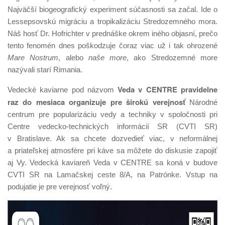
Najväčší biogeografický experiment súčasnosti sa začal. Ide o
Lessepsovskú migráciu a tropikalizáciu Stredozemného mora.
Náš hosť Dr. Hofrichter v prednáške okrem iného objasní, prečo
tento fenomén dnes poškodzuje čoraz viac už i tak ohrozené
Mare Nostrum
, alebo
naše more
, ako Stredozemné more
nazývali starí Rimania.
Veda v CENTRE pravidelne
Vedecké kaviarne pod názvom
raz do mesiaca organizuje pre širokú verejnosť
Národné
centrum pre popularizáciu vedy a techniky v spoločnosti pri
Centre vedecko-technických informácií SR (CVTI SR)
v Bratislave. Ak sa chcete dozvedieť viac, v neformálnej
a priateľskej atmosfére pri káve sa môžete do diskusie zapojiť
aj Vy. Vedecká kaviareň Veda v CENTRE sa koná v budove
CVTI SR na Lamačskej ceste 8/A, na Patrónke. Vstup na
podujatie je pre verejnosť voľný.