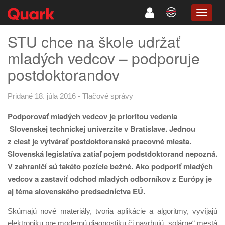
TOGG
NAVIG
STU chce na škole udržať
mladých vedcov – podporuje
postdoktorandov
Pridané 18. júla 2016
-
Tlačové správy
Podporovať mladých vedcov je prioritou vedenia
Slovenskej technickej univerzite v Bratislave. Jednou
z ciest je vytvárať postdoktoranské pracovné miesta.
Slovenská legislatíva zatiaľ pojem podstdoktorand nepozná.
V zahraničí sú takéto pozície bežné. Ako podporiť mladých
vedcov a zastaviť odchod mladých odborníkov z Európy je
aj téma slovenského predsedníctva EÚ.
Skúmajú nové materiály, tvoria aplikácie a algoritmy, vyvíjajú
elektroniku pre modernú diagnostiku či navrhujú „solárne“ mestá