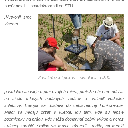
budúcnosti – postdoktorandi na STU.
„Vytvorili sme
viacero
Zadažďovací pokus – simulácia dažďa
postdoktorandských pracovných miest, pretože chceme udržať
na škole mladých nadaných vedcov a omladiť vedecké
kolektívy. Európa sa dostáva do celosvetovej konkurencie.
Mladí sa nedajú držať v klietke, idú tam, kde sú lepšie
podmienky na prácu, kde môžu dosiahnuť dobrý výkon a neraz
i viacej zarobiť. Krajina sa musia sústrediť radšej na menší