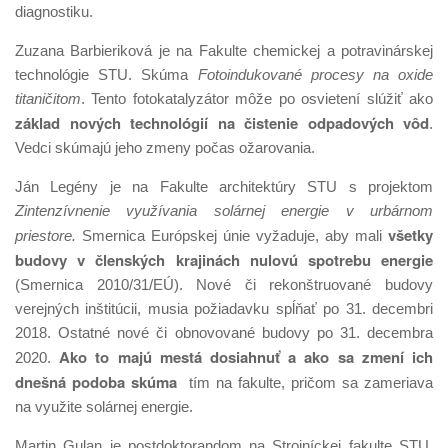
diagnostiku.
Zuzana Barbieriková je na Fakulte chemickej a potravinárskej
technológie STU. Skúma
Fotoindukované procesy na oxide
titaničitom
. Tento fotokatalyzátor môže po osvietení slúžiť ako
základ nových technológií na čistenie odpadových vôd
.
Vedci skúmajú jeho zmeny počas ožarovania.
Ján Legény je na Fakulte architektúry STU s projektom
Zintenzívnenie využívania solárnej energie v urbárnom
všetky
priestore.
Smernica Európskej únie vyžaduje, aby mali
budovy v členských krajinách nulovú spotrebu energie
(Smernica 2010/31/EÚ). Nové či rekonštruované budovy
verejných inštitúcii, musia požiadavku spĺňať po 31. decembri
2018. Ostatné nové či obnovované budovy po 31. decembra
Ako to majú mestá dosiahnuť a ako sa zmení ich
2020.
dnešná podoba skúma
tím na fakulte, pričom sa zameriava
na využite solárnej energie.
Martin Gulan je postdoktorandom na Strojníckej fakulte STU,