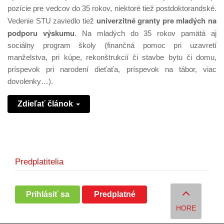
pozície pre vedcov do 35 rokov, niektoré tiež postdoktorandské.
univerzitné granty pre mladých na
Vedenie STU zaviedlo tiež
podporu výskumu
. Na mladých do 35 rokov pamätá aj
sociálny program školy (finančná pomoc pri uzavretí
manželstva, pri kúpe, rekonštrukcií či stavbe bytu či domu,
príspevok pri narodení dieťaťa, príspevok na tábor, viac
dovolenky…).
Zdieľať článok
Predplatitelia
Prihlásiť sa
Predplatné
HORE