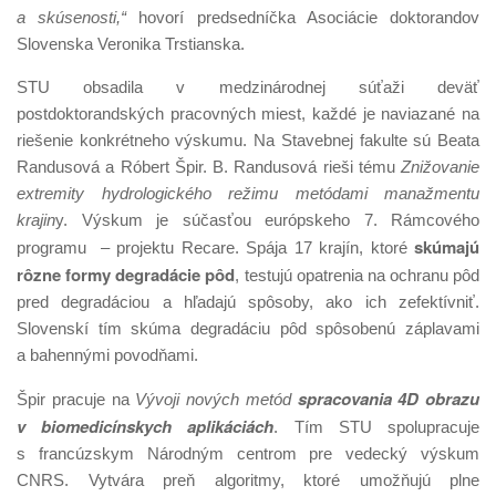
a skúsenosti,“
hovorí predsedníčka Asociácie doktorandov
Slovenska Veronika Trstianska.
STU obsadila v medzinárodnej súťaži deväť
postdoktorandských pracovných miest, každé je naviazané na
riešenie konkrétneho výskumu. Na Stavebnej fakulte sú Beata
Randusová a Róbert Špir. B. Randusová rieši tému
Znižovanie
extremity hydrologického režimu metódami manažmentu
krajin
y. Výskum je súčasťou európskeho 7. Rámcového
skúmajú
programu – projektu Recare. Spája 17 krajín, ktoré
rôzne formy degradácie pôd
, testujú opatrenia na ochranu pôd
pred degradáciou a hľadajú spôsoby, ako ich zefektívniť.
Slovenskí tím skúma degradáciu pôd spôsobenú záplavami
a bahennými povodňami.
spracovania 4D obrazu
Špir pracuje na
Vývoji nových metód
v biomedicínskych aplikáciách
. Tím STU spolupracuje
s francúzskym Národným centrom pre vedecký výskum
CNRS. Vytvára preň algoritmy, ktoré umožňujú plne