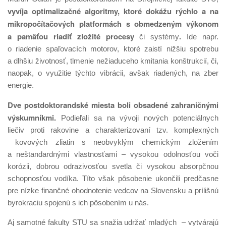
vyvíja optimalizačné algoritmy, ktoré dokážu rýchlo a na
mikropočítačových platformách s obmedzeným výkonom
a pamäťou riadiť zložité procesy
.
či systémy
Ide napr.
o riadenie spaľovacích motorov, ktoré zaistí nižšiu spotrebu
a dlhšiu životnosť, tlmenie nežiaduceho kmitania konštrukcií, či,
naopak, o využitie týchto vibrácii, avšak riadených, na zber
energie.
Dve postdoktorandské miesta boli obsadené zahraničnými
výskumníkmi.
Podieľali sa na vývoji nových potenciálnych
liečiv proti rakovine a charakterizovaní tzv. komplexných
kovových zliatin s neobvyklým chemickým zložením
a neštandardnými vlastnosťami – vysokou odolnosťou voči
korózii, dobrou odrazivosťou svetla či vysokou absorpčnou
schopnosťou vodíka. Títo však pôsobenie ukončili predčasne
pre nízke finančné ohodnotenie vedcov na Slovensku a prílišnú
byrokraciu spojenú s ich pôsobením u nás.
Aj samotné fakulty STU sa snažia udržať mladých – vytvárajú