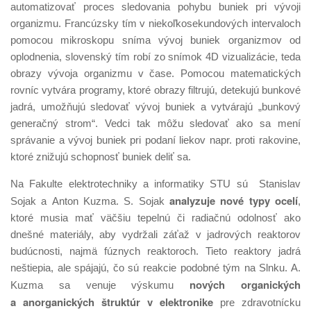
automatizovať proces sledovania pohybu buniek pri vývoji
organizmu. Francúzsky tím v niekoľkosekundových intervaloch
pomocou mikroskopu sníma vývoj buniek organizmov od
oplodnenia, slovenský tím robí zo snímok 4D vizualizácie, teda
obrazy vývoja organizmu v čase. Pomocou matematických
rovníc vytvára programy, ktoré obrazy filtrujú, detekujú bunkové
jadrá, umožňujú sledovať vývoj buniek a vytvárajú „bunkový
generačný strom“. Vedci tak môžu sledovať ako sa mení
správanie a vývoj buniek pri podaní liekov napr. proti rakovine,
ktoré znižujú schopnosť buniek deliť sa.
Na Fakulte elektrotechniky a informatiky STU sú Stanislav
analyzuje nové typy ocelí
Sojak a Anton Kuzma. S. Sojak
,
ktoré musia mať väčšiu tepelnú či radiačnú odolnosť ako
dnešné materiály, aby vydržali záťaž v jadrových reaktorov
budúcnosti, najmä fúznych reaktoroch. Tieto reaktory jadrá
neštiepia, ale spájajú, čo sú reakcie podobné tým na Slnku. A.
nových organických
Kuzma sa venuje výskumu
a anorganických štruktúr v elektronike
pre zdravotnícku