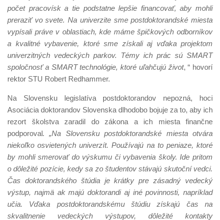
počet pracovísk a tie podstatne lepšie financovať, aby mohli
preraziť vo svete. Na univerzite sme postdoktorandské miesta
vypísali práve v oblastiach, kde máme špičkových odborníkov
a kvalitné vybavenie, ktoré sme získali aj vďaka projektom
univerzitných vedeckých parkov. Témy ich prác sú SMART
spoločnosť a SMART technológie, ktoré uľahčujú život
, “ hovorí
rektor STU Robert Redhammer.
Na Slovensku legislatíva postdoktorandov nepozná, hoci
Asociácia doktorandov Slovenska dlhodobo bojuje za to, aby ich
rezort školstva zaradil do zákona a ich miesta finančne
podporoval
. „Na Slovensku postdoktorandské miesta otvára
niekoľko osvietených univerzít. Používajú na to peniaze, ktoré
by mohli smerovať do výskumu či vybavenia školy. Ide pritom
o dôležité pozície, kedy sa zo študentov stávajú skutoční vedci.
Čas doktorandského štúdia je krátky pre zásadný vedecký
výstup, najmä ak majú doktorandi aj iné povinnosti, napríklad
učia. Vďaka postdoktorandskému štúdiu získajú čas na
skvalitnenie vedeckých výstupov, dôležité kontakty