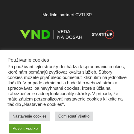
Mediálni partneri CVTI SR
Používanie cookies
Pri používaní tejto stránky dochádza k spracovaniu cookies,
ktoré nám pomáhajú zvyšovať kvalitu služieb. Súbory
cookies môžete prijať alebo odmietnuť kliknutím na jednotlivé
tlačidlá. V prípade odmietnutia bude táto webová stránka
spracovávať iba nevyhnutné cookies, ktoré slúžia na
zabezpečenie riadnej funkcionality stránky. V prípade, že
máte záujem perzonalizovať nastavenie cookies kliknite na
tlačidlo „Nastavenie cookies“.
Domov
O nás
Kontakt
Vydavateľ
Predplatné
Inzercia
Podmienky používania
Ochrana súkromia
Štatút súťaží
Cookies
Nastavenie cookies
Odmietnuť všetko
Partneri
RSS
Sitemap
Povoliť všetko
Copyright © 2026 Quark - Magazín o vede a technike