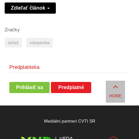
Zdieľať článok
Značky
súťaž
vstupenka
Predplatitelia
Prihlásiť sa
Predplatné
HORE
Mediálni partneri CVTI SR