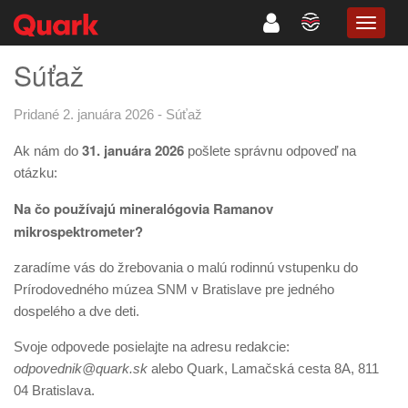
TOGG
NAVIG
Súťaž
Pridané 2. januára 2026
-
Súťaž
31. januára 2026
Ak nám do
pošlete správnu odpoveď na
otázku:
Na čo používajú mineralógovia Ramanov
mikrospektrometer?
zaradíme vás do žrebovania o malú rodinnú vstupenku do
Prírodovedného múzea SNM v Bratislave pre jedného
dospelého a dve deti.
Svoje odpovede posielajte na adresu redakcie:
odpovednik@quark.sk
alebo Quark, Lamačská cesta 8A, 811
04 Bratislava.