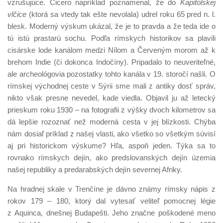
vzrušujúce. Cicero napríklad poznamenal, že do
Kapitolskej
vlčice
(ktorá sa vtedy tak ešte nevolala) udrel roku 65 pred n. l.
blesk. Moderný výskum ukázal, že je to pravda a že teda ide o
tú istú prastarú sochu. Podľa rímskych historikov sa plavili
cisárske lode kanálom medzi Nílom a Červeným morom až k
brehom Indie (či dokonca Indočíny). Pripadalo to neuveriteľné,
ale archeológovia pozostatky tohto kanála v 19. storočí našli. O
rímskej východnej ceste v Sýrii sme mali z antiky dosť správ,
nikto však presne nevedel, kade viedla. Objavil ju až letecký
prieskum roku 1930 – na fotografii z výšky dvoch kilometrov sa
dá lepšie rozoznať než moderná cesta v jej blízkosti. Chýba
nám dosiaľ príklad z našej vlasti, ako všetko so všetkým súvisí
aj pri historickom výskume? Hľa, aspoň jeden. Týka sa to
rovnako rímskych dejín, ako predslovanských dejín územia
našej republiky a predarabských dejín severnej Afriky.
Na hradnej skale v Trenčíne je dávno známy rímsky nápis z
rokov 179 – 180, ktorý dal vytesať veliteľ pomocnej légie
z Aquinca, dnešnej Budapešti. Jeho značne poškodené meno