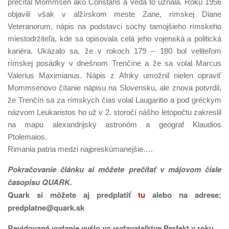
prečítal Mommsen ako Constans a veda to uznala. Roku 1956
objavili však v alžírskom meste Zane, rímskej Diane
Veteranorum, nápis na podstavci sochy tamojšieho rímskeho
miestodržiteľa, kde sa opisovala celá jeho vojenská a politická
kariéra. Ukázalo sa, že v rokoch 179 – 180 bol veliteľom
rímskej posádky v dnešnom Trenčíne a že sa volal Marcus
Valerius Maximianus. Nápis z Afriky umožnil nielen opraviť
Mommsenovo čítanie nápisu na Slovensku, ale znova potvrdil,
že Trenčín sa za rímskych čias volal Laugaritio a pod gréckym
názvom Leukaristos ho už v 2. storočí nášho letopočtu zakreslil
na mapu alexandrijský astronóm a geograf Klaudios
Ptolemaios.
Rimania patria medzi najpreskúmanejšie….
Pokračovanie článku si môžete prečítať v májovom čísle
časopisu QUARK.
Quark si môžete aj predplatiť
tu
alebo na adrese:
predplatne@quark.sk
Revidované vydanie vyšlo vo vydavateľstve Perfekt v roku