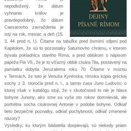
nepodložený, že dátum
vyhnania kráľov je
pravdepodobný, že dátum
Caesarovho zavraždenia je
istý na rok, mesiac a deň (15.
3. 44 pred n. l.). Čítame na tabuľke pred ôsmimi stĺpmi pod
Kapitolom, že sú to pozostatky Saturnovho chrámu, v ktorom
bývala pokladnica starého Ríma, a pred oblúkom s nápisom
pápeža Pia VII., že je to víťazný oblúk cisára Tita, postavený na
pamiatku dobytia Jeruzalema roku 70. Čítame v múzeu
v Termách, že toto je
Venuša Kyrénska
, rímska kópia gréckej
sochy z 3. storočia pred n. l., a tamto zasa
Juno Ludovisi
, o
ktorej však v katalógu stojí, že v skutočnosti to nie je hlava
bohyne Junony, ako sme sa vyše sto rokov domnievali, ale
portrétna socha cisárovnej Antonie v podobe bohyne. Odkiaľ
tieto bezpečné poznatky, odkiaľ pochybnosti, odkiaľ zmenené
názory?
Výsledky, ku ktorým bádatelia dospievajú, sú niekedy priam