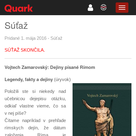
TOGG
NAVIG
Súťaž
Pridané 1. mája 2016
-
Súťaž
SÚŤAŽ SKONČILA.
Vojtech Zamarovský: Dejiny písané Rímom
Legendy, fakty a dejiny
(úryvok)
Položili ste si niekedy nad
učebnicou dejepisu otázku,
odkiaľ vlastne vieme, čo sa
v nej píše?
Čítame napríklad v prehľade
rímskych dejín, že dátum
založenia Ríma je