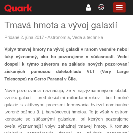
TOGG
NAVIG
Tmavá hmota a vývoj galaxií
Pridané 2. júna 2017
-
Astronómia
,
Veda a technika
Vplyv tmavej hmoty na vývoj galaxií v ranom vesmíre nebol
taký významný, ako ho pozorujeme v súčasnosti. Vedci
dospeli k týmto záverom na základe nových pozorovaní
získaných pomocou ďalekohľadu VLT (Very Large
Telescope) na Cerro Paranal v Čile.
Nové pozorovania naznačujú, že v najvýznamnejšom období
vzniku galaxií – pred desiatimi miliardami rokov – boli hmotné
galaxie s aktívnymi procesmi formovania hviezd dominantne
tvorené bežnou (t. j. baryónovou) hmotou. To je však v ostrom
kontraste so súčasnými galaxiami, pri ktorých pozorujeme
oveľa významnejší vplyv záhadnej tmavej hmoty. K tomuto