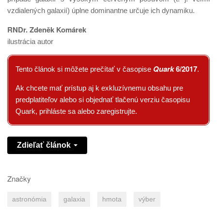
vzdialených galaxií) úplne dominantne určuje ich dynamiku.
RNDr. Zdeněk Komárek
ilustrácia autor
Quark
6/2017
Tento článok si môžete prečítať v časopise
.
Ak chcete mať prístup aj k exkluzívnemu obsahu pre
predplatiteľov alebo si objednať tlačenú verziu časopisu
Quark, prihláste sa alebo zaregistrujte.
Zdieľať článok
Značky
astronómia
galaxia
hmota
výber