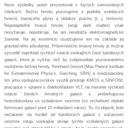
Nové výsledky autori prezentovali v štyroch samostatných
článkoch. Bežnú hmotu pozorujeme v podobe svietiacich
hviezd, žiariaceho plynu a oblakov prachu (t. j. hmlovín).
Nepolapiteľná tmavá hmota (angl. dark matter) však
nevyžaruje, nepohlcuje, ba ani neodráža elektromagnetické
žiarenie. Na jej existenciu usudzujeme len na základe jej
gravitačného pôsobenia. Prítomnosťou tmavej hmoty je možné
vysvetliť napríklad rýchlosť rotácie vonkajších častí špirálových
galaxií, ktorá je vyššia, než by zodpovedalo pozorovanému
rozloženiu bežnej hmoty. Reinhard Genzel (Max Planck Institute
for Extraterrestrial Physics, Garching, SRN) a medzinárodný
tím jeho spolupracovníkov využili prístroje KMOS a SINFONI,
pracujúce v spojení s ďalekohľadom VLT, na meranie rýchlosti
rotácie šiestich hmotných galaxií s prebiehajúcou
hviezdotvorbou vo vzdialenom vesmíre (vo vrcholnom období
formovaní galaxií pred 10 miliardami rokov). To, čo objavili, bolo
nečakané: na rozdiel od špirálových galaxií v súčasnom
vesmíre rotujú vonkajšie okraje týchto vzdialených galaxií