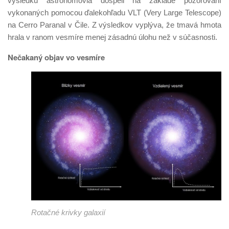
výsledku astronómovia dospeli na základe pozorovaní
vykonaných pomocou ďalekohľadu VLT (Very Large Telescope)
na Cerro Paranal v Čile. Z výsledkov vyplýva, že tmavá hmota
hrala v ranom vesmíre menej zásadnú úlohu než v súčasnosti.
Nečakaný objav vo vesmíre
Rotačné krivky galaxií