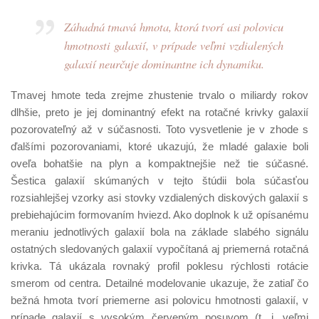
Záhadná tmavá hmota, ktorá tvorí asi polovicu
hmotnosti galaxií, v prípade veľmi vzdialených
galaxií neurčuje dominantne ich dynamiku.
Tmavej hmote teda zrejme zhustenie trvalo o miliardy rokov
dlhšie, preto je jej dominantný efekt na rotačné krivky galaxií
pozorovateľný až v súčasnosti. Toto vysvetlenie je v zhode s
ďalšími pozorovaniami, ktoré ukazujú, že mladé galaxie boli
oveľa bohatšie na plyn a kompaktnejšie než tie súčasné.
Šestica galaxií skúmaných v tejto štúdii bola súčasťou
rozsiahlejšej vzorky asi stovky vzdialených diskových galaxií s
prebiehajúcim formovaním hviezd. Ako doplnok k už opísanému
meraniu jednotlivých galaxií bola na základe slabého signálu
ostatných sledovaných galaxií vypočítaná aj priemerná rotačná
krivka. Tá ukázala rovnaký profil poklesu rýchlosti rotácie
smerom od centra. Detailné modelovanie ukazuje, že zatiaľ čo
bežná hmota tvorí priemerne asi polovicu hmotnosti galaxií, v
prípade galaxií s vysokým červeným posuvom (t. j. veľmi