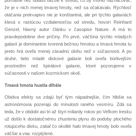
pomalšie než oblasti bližšie k stredu, čo by mohlo naznačovať,
že je v nich menej tmavej hmoty, než sa očakávalo. Rýchlosť
otáčania prekvapivo nie je konštantná, ale pri týchto galaxiách
klesá s rastúcou vzdialenosťou od stredu, hovorí Reinhard
Genzel, hlavný autor článku v časopise Nature. A má to
pravdepodobne dve príčiny. Po prvé, väčšina týchto mladých
galaxií je dominantne tvorená bežnou hmotou a tmavá hmota tu
preto hrá oveľa menej zásadnú úlohu než v súčasnosti. A po
druhé, tieto mladé diskové galaxie boli oveľa búrlivejším
prostredím než špirálové galaxie, ktoré pozorujeme v
súčasnosti v našom kozmickom okolí.
Tmavá hmota hustla dlhšie
Obidva efekty sa zdajú byť tým nápadnejšie, čím hlbšie sa
astronómovia pozerajú do minulosti raného vesmíru. Zdá sa
teda, že v období asi tri až štyri miliardy rokov po Veľkom tresku
už došlo k dostatočnému zhusteniu plynu do podoby plochého
rotujúceho disku, zatiaľ čo okolité halo tmavej hmoty bolo oveľa
väčšie a viac rozptýlené.