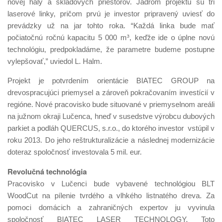
novej haly a skladových priestorov. Jadrom projektu sú tri
laserové linky, pričom prvú je investor pripravený uviesť do
prevádzky už na jar tohto roka. “Každá linka bude mať
počiatočnú ročnú kapacitu 5 000 m³, keďže ide o úplne novú
technológiu, predpokladáme, že parametre budeme postupne
vylepšovať,” uviedol L. Halm.
Projekt je potvrdením orientácie BIATEC GROUP na
drevospracujúci priemysel a zároveň pokračovaním investícií v
regióne. Nové pracovisko bude situované v priemyselnom areáli
na južnom okraji Lučenca, hneď v susedstve výrobcu dubových
parkiet a podláh QUERCUS, s.r.o., do ktorého investor vstúpil v
roku 2013. Do jeho reštrukturalizácie a následnej modernizácie
doteraz spoločnosť investovala 5 mil. eur.
Revolučná technológia
Pracovisko v Lučenci bude vybavené technológiou BLT
WoodCut na pílenie tvrdého a vlhkého listnatého dreva. Za
pomoci domácich a zahraničných expertov ju vyvinula
spoločnosť BIATEC LASER TECHNOLOGY. Toto