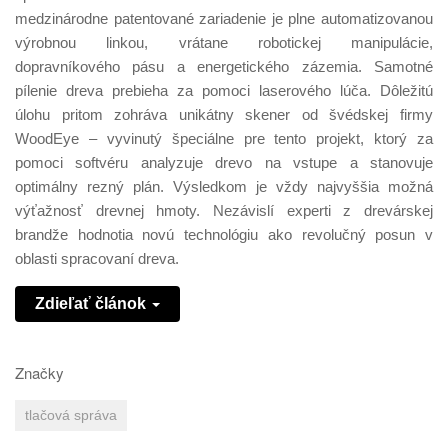
medzinárodne patentované zariadenie je plne automatizovanou
výrobnou linkou, vrátane robotickej manipulácie,
dopravníkového pásu a energetického zázemia. Samotné
pílenie dreva prebieha za pomoci laserového lúča. Dôležitú
úlohu pritom zohráva unikátny skener od švédskej firmy
WoodEye – vyvinutý špeciálne pre tento projekt, ktorý za
pomoci softvéru analyzuje drevo na vstupe a stanovuje
optimálny rezný plán. Výsledkom je vždy najvyššia možná
výťažnosť drevnej hmoty. Nezávislí experti z drevárskej
brandže hodnotia novú technológiu ako revolučný posun v
oblasti spracovaní dreva.
Zdieľať článok
Značky
tlačová správa