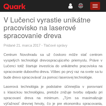
TOGG
NAVIG
V Lučenci vyrastie unikátne
pracovisko na laserové
spracovanie dreva
Pridané 21. marca 2017
-
Tlačové správy
Centrum Novohradu sa už čoskoro môže stať centrom
vyspelých technológií drevospracujúceho priemyslu. Práve v
Lučenci totiž štartuje investícia do unikátneho pracoviska na
spracovanie dubového dreva. Vôbec po prvý raz na svete sa tu
bude drevo spracovávať za pomoci laserovej technológie.
Laserová technológia je podstatne účinnejšia v porovnaní
s klasickou technológiou, pretože znižuje tvorbu odpadu pri
spracovaní dreva na minimum. „Tým sa maximalizuje
výťažnosť drevnej hmoty, čo je pre ekonomiku spracovania,