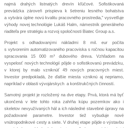
najmä drahých listnatých drevín kľúčové. Sofistikovaná
prevádzka zároveň prispieva k šetreniu lesného bohatstva
a vytvára úplne novú kvalitu pracovného prostredia,” vysvetľuje
výhody novej technológie Lukáš Halm, námestník generálneho
riaditeľa pre stratégiu a rozvoj spoločnosti Biatec Group a.s.
Projekt s odhadovanými nákladmi 8 mil. eur počíta
s vytvorením automatizovaného pracoviska s ročnou kapacitou
spracovania 15 000 m³ dubového dreva. Vzhľadom na
vyspelosť nových technológií pôjde o sofistikovanú prevádzku,
v ktorej by malo vzniknúť 49 nových pracovných miest.
Investor predpokladá, že ďalšie miesta vzniknú aj nepriamo,
napríklad v oblasti vývojárskych a konštrukčných činností.
Samotný projekt je rozložený na dve etapy. Prvá, ktorá má byť
ukončená v lete tohto roka zahŕňa kúpu pozemkov ako i
skeletov nevyužívaných hál a ich následné stavebné úpravy na
požadované parametre. Investor tiež vybuduje nové
vnútropodnikové cesty a siete. V druhej etape pôjde o výstavbu