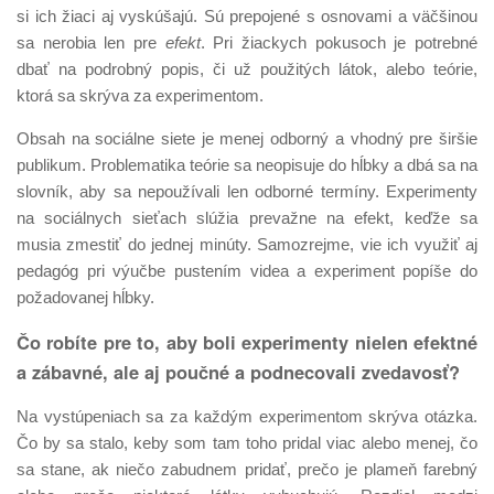
si ich žiaci aj vyskúšajú. Sú prepojené s osnovami a väčšinou
sa nerobia len pre
efekt
. Pri žiackych pokusoch je potrebné
dbať na podrobný popis, či už použitých látok, alebo teórie,
ktorá sa skrýva za experimentom.
Obsah na sociálne siete je menej odborný a vhodný pre širšie
publikum. Problematika teórie sa neopisuje do hĺbky a dbá sa na
slovník, aby sa nepoužívali len odborné termíny. Experimenty
na sociálnych sieťach slúžia prevažne na efekt, keďže sa
musia zmestiť do jednej minúty. Samozrejme, vie ich využiť aj
pedagóg pri výučbe pustením videa a experiment popíše do
požadovanej hĺbky.
Čo robíte pre to, aby boli experimenty nielen efektné
a zábavné, ale aj poučné a podnecovali zvedavosť?
Na vystúpeniach sa za každým experimentom skrýva otázka.
Čo by sa stalo, keby som tam toho pridal viac alebo menej, čo
sa stane, ak niečo zabudnem pridať, prečo je plameň farebný