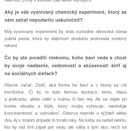
Aký je váš vysnívaný chemický experiment, ktorý sa
vám zatiaľ nepodarilo uskutočniť?
Môj vysnívaný experiment by bola rozhodne obrovská slonia
zubná pasta, ktorá by objemom produktu prekonala svetový
rekord.
Čo by ste poradili niekomu, koho baví veda a chcel
by svoje nadšenie, vedomosti a skúsenosti šíriť aj
na sociálnych sieťach?
Hlavne začať. Zistiť, aká forma ho baví a v ktorej sa cíti
komfortne. Či by to bolo formou ilustrácií, textu, hlasu
a podcastu, alebo videí s tvárou či bez nej. Ak sa nájde pri
tvorbe obsahu a štýle, ktorý mu/jej vyhovuje, nasleduje
konzistentnosť a vytrvalosť. Odozva nepríde o týždeň alebo
dva. Aj v mojom prípade to trvalo roky. No keby sa našiel niekto,
kto by rád šíril
zápal
pre vedu, ale váha s tým ako, nech sa