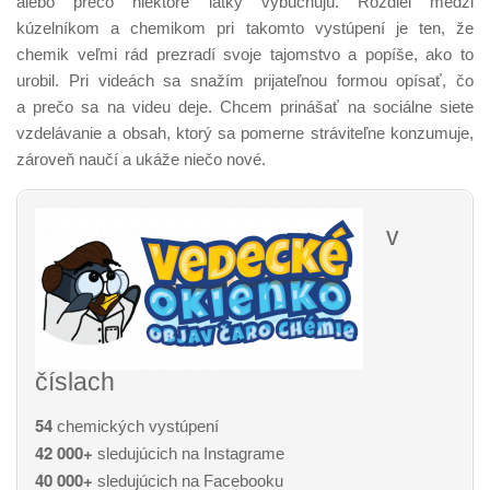
alebo prečo niektoré látky vybuchujú. Rozdiel medzi
kúzelníkom a chemikom pri takomto vystúpení je ten, že
chemik veľmi rád prezradí svoje tajomstvo a popíše, ako to
urobil. Pri videách sa snažím prijateľnou formou opísať, čo
a prečo sa na videu deje. Chcem prinášať na sociálne siete
vzdelávanie a obsah, ktorý sa pomerne stráviteľne konzumuje,
zároveň naučí a ukáže niečo nové.
v
číslach
54
chemických vystúpení
42 000+
sledujúcich na Instagrame
40 000+
sledujúcich na Facebooku