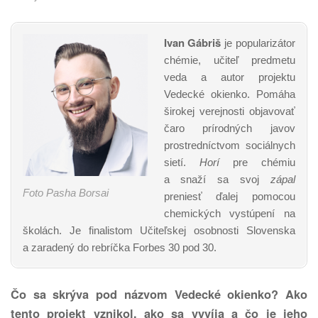
Ivan Gábriš
je popularizátor
chémie, učiteľ predmetu
veda a autor projektu
Vedecké okienko. Pomáha
širokej verejnosti objavovať
čaro prírodných javov
prostredníctvom sociálnych
sietí.
Horí
pre chémiu
a snaží sa svoj
zápal
Foto Pasha Borsai
preniesť ďalej pomocou
chemických vystúpení na
školách. Je finalistom Učiteľskej osobnosti Slovenska
a zaradený do rebríčka Forbes 30 pod 30.
Čo sa skrýva pod názvom Vedecké okienko? Ako
tento projekt vznikol, ako sa vyvíja a čo je jeho