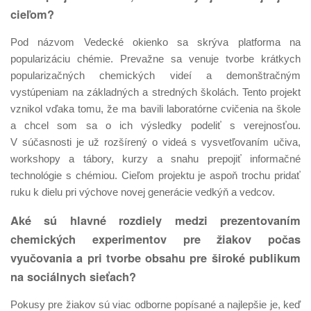
cieľom?
Pod názvom Vedecké okienko sa skrýva platforma na
popularizáciu chémie. Prevažne sa venuje tvorbe krátkych
popularizačných chemických videí a demonštračným
vystúpeniam na základných a stredných školách. Tento projekt
vznikol vďaka tomu, že ma bavili laboratórne cvičenia na škole
a chcel som sa o ich výsledky podeliť s verejnosťou.
V súčasnosti je už rozšírený o videá s vysvetľovaním učiva,
workshopy a tábory, kurzy a snahu prepojiť informačné
technológie s chémiou. Cieľom projektu je aspoň trochu pridať
ruku k dielu pri výchove novej generácie vedkýň a vedcov.
Aké sú hlavné rozdiely medzi prezentovaním
chemických experimentov pre žiakov počas
vyučovania a pri tvorbe obsahu pre široké publikum
na sociálnych sieťach?
Pokusy pre žiakov sú viac odborne popísané a najlepšie je, keď