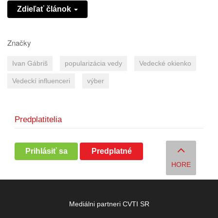
Zdieľať článok
Značky
Ivan Gábriš
popularizácia vedy
Vedecké okienko
Vedeckí influenceri
výber
Predplatitelia
Prihlásiť sa
Predplatné
HORE
Mediálni partneri CVTI SR