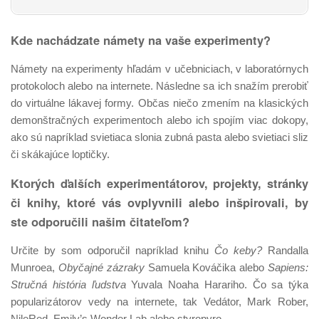
Kde nachádzate námety na vaše experimenty?
Námety na experimenty hľadám v učebniciach, v laboratórnych
protokoloch alebo na internete. Následne sa ich snažím prerobiť
do virtuálne lákavej formy. Občas niečo zmením na klasických
demonštračných experimentoch alebo ich spojím viac dokopy,
ako sú napríklad svietiaca slonia zubná pasta alebo svietiaci sliz
či skákajúce loptičky.
Ktorých ďalších experimentátorov, projekty, stránky
či knihy, ktoré vás ovplyvnili alebo inšpirovali, by
ste odporučili našim čitateľom?
Určite by som odporučil napríklad knihu
Čo keby?
Randalla
Munroea,
Obyčajné zázraky
Samuela Kováčika alebo
Sapiens:
Stručná história ľudstva
Yuvala Noaha Harariho. Čo sa týka
popularizátorov vedy na internete, tak Vedátor, Mark Rober,
NileRed, Emily’s Wonder Lab alebo styropyro.