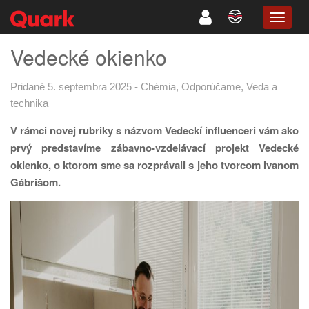
TOGG
NAVIG
Vedecké okienko
Pridané 5. septembra 2025
-
Chémia
,
Odporúčame
,
Veda a
technika
V rámci novej rubriky s názvom Vedeckí influenceri vám ako
prvý predstavíme zábavno-vzdelávací projekt Vedecké
okienko, o ktorom sme sa rozprávali s jeho tvorcom Ivanom
Gábrišom.