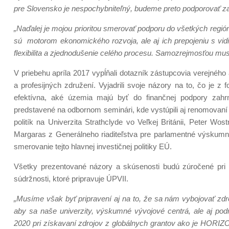
pre Slovensko je nespochybniteľný, budeme preto podporovať zach
„Naďalej je mojou prioritou smerovať podporu do všetkých reg
sú motorom ekonomického rozvoja, ale aj ich prepojeniu s vi
flexibilita a zjednodušenie celého procesu. Samozrejmosťou mu
V priebehu apríla 2017 vypĺňali dotazník zástupcovia verejné
a profesijných združení. Vyjadrili svoje názory na to, čo je 
efektívna, aké územia majú byť do finančnej podpory zahrn
predstavené na odbornom seminári, kde vystúpili aj renomovaní
politík na Univerzita Strathclyde vo Veľkej Británii, Peter Wos
Margaras z Generálneho riaditeľstva pre parlamentné výskumné 
smerovanie tejto hlavnej investičnej politiky EÚ.
Všetky prezentované názory a skúsenosti budú zúročené pri pr
súdržnosti, ktoré pripravuje ÚPVII.
„Musíme však byť pripravení aj na to, že sa nám vybojovať zd
aby sa naše univerzity, výskumné vývojové centrá, ale aj podni
2020 pri získavaní zdrojov z globálnych grantov ako je HORIZO