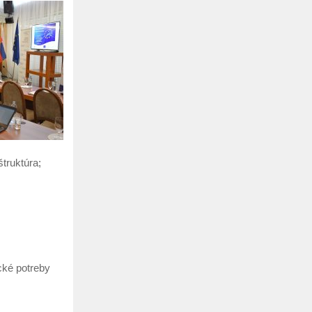
truktúra;
cké potreby