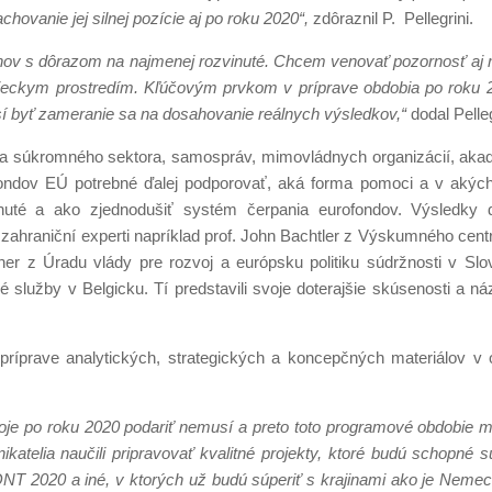
ovanie jej silnej pozície aj po roku 2020“,
zdôraznil P. Pellegrini.
iónov s dôrazom na najmenej rozvinuté. Chcem venovať pozornosť aj
dieckym prostredím. Kľúčovým prvkom v príprave obdobia po roku 
sí byť zameranie sa na dosahovanie reálnych výsledkov,“
dodal Pelleg
ho a súkromného sektora, samospráv, mimovládnych organizácií, aka
z fondov EÚ potrebné ďalej podporovať, aká forma pomoci a v akých
uté a ako zjednodušiť systém čerpania eurofondov. Výsledky d
 zahraniční experti napríklad prof. John Bachtler z Výskumného cen
tner z Úradu vlády pre rozvoj a európsku politiku súdržnosti v Slov
služby v Belgicku. Tí predstavili svoje doterajšie skúsenosti a ná
íprave analytických, strategických a koncepčných materiálov v ob
roje po roku 2020 podariť nemusí a preto toto programové obdobie 
katelia naučili pripravovať kvalitné projekty, ktoré budú schopné s
NT 2020 a iné, v ktorých už budú súperiť s krajinami ako je Nemec