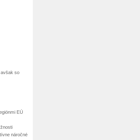
, avšak so
regiónmi EÚ
ržnosti
atívne náročné