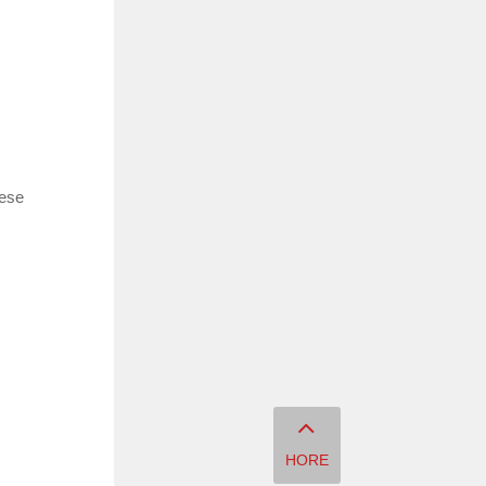
cese
HORE