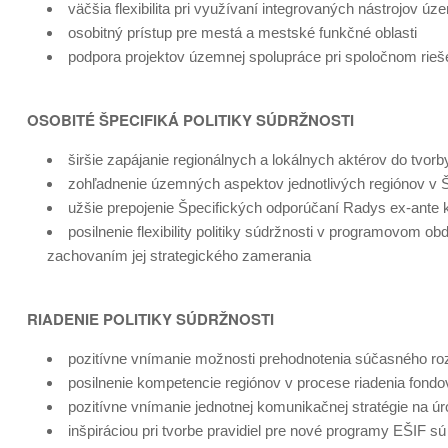
väčšia flexibilita pri využívaní integrovaných nástrojov ú
osobitný prístup pre mestá a mestské funkčné oblasti
podpora projektov územnej spolupráce pri spoločnom rie
OSOBITÉ ŠPECIFIKÁ POLITIKY SÚDRŽNOSTI
širšie zapájanie regionálnych a lokálnych aktérov do tvorb
zohľadnenie územných aspektov jednotlivých regiónov v 
užšie prepojenie Špecifických odporúčaní Radys ex-ante k
posilnenie flexibility politiky súdržnosti v programovom 
zachovaním jej strategického zamerania
RIADENIE POLITIKY SÚDRŽNOSTI
pozitívne vnímanie možnosti prehodnotenia súčasného ro
posilnenie kompetencie regiónov v procese riadenia fond
pozitívne vnímanie jednotnej komunikačnej stratégie na úrov
inšpiráciou pri tvorbe pravidiel pre nové programy EŠIF s