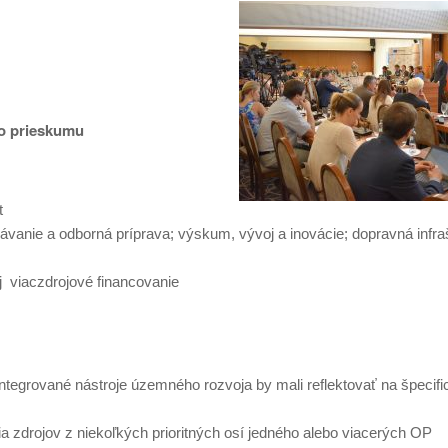
ho prieskumu
t
lávanie a odborná príprava; výskum, vývoj a inovácie; dopravná infraš
j viaczdrojové financovanie
 integrované nástroje územného rozvoja by mali reflektovať na špecifi
a zdrojov z niekoľkých prioritných osí jedného alebo viacerých OP