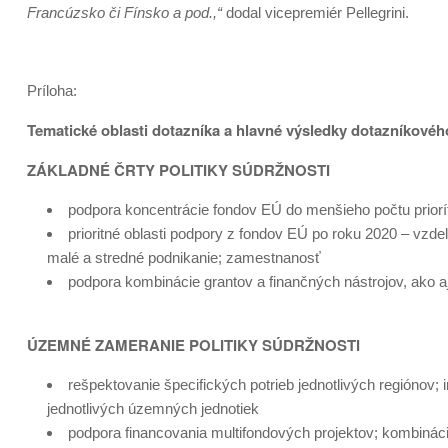
Francúzsko či Fínsko a pod.,“
dodal vicepremiér Pellegrini.
Príloha:
Tematické oblasti dotazníka a hlavné výsledky dotazníkové
ZÁKLADNÉ ČRTY POLITIKY SÚDRŽNOSTI
podpora koncentrácie fondov EÚ do menšieho počtu priorí
prioritné oblasti podpory z fondov EÚ po roku 2020 – vzde
malé a stredné podnikanie; zamestnanosť
podpora kombinácie grantov a finančných nástrojov, ako a
ÚZEMNÉ ZAMERANIE POLITIKY SÚDRŽNOSTI
rešpektovanie špecifických potrieb jednotlivých regiónov;
jednotlivých územných jednotiek
podpora financovania multifondových projektov; kombináci