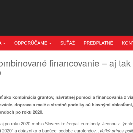
A
ODPORÚČAME
SÚŤAŽ
PREDPLATNÉ
KON
kombinované financovanie – aj ta
0
ť ako kombinácia grantov, návratnej pomoci a financovania z vi
novácie, doprava a malé a stredné podniky sú hlavnými oblasťami
fondoch po roku 2020.
 aj po roku 2020 mohlo Slovensko čerpať eurofondy. Jednou z týchto a
sti 2020“ a dotazníka o budúcej podobe eurofondov.
„
Veľký prínos poli