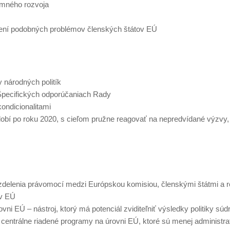
zemného rozvoja
šení podobných problémov členských štátov EÚ
y národných politík
Špecifických odporúčaniach Rady
ondicionalitami
období po roku 2020, s cieľom pružne reagovať na nepredvídané výzvy
zdelenia právomocí medzi Európskou komisiou, členskými štátmi a 
ov EÚ
ni EÚ – nástroj, ktorý má potenciál zviditeľniť výsledky politiky súd
ú centrálne riadené programy na úrovni EÚ, ktoré sú menej administr