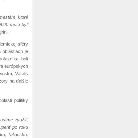
 mestám, ktoré
2020 musí byť
rini.
demickej sféry
 oblastiach je
otazníka boli
tra európskych
insku, Vasilis
zory na ďalšie
lasti politiky
musíme využiť,
úperiť po roku
ko, Taliansko,