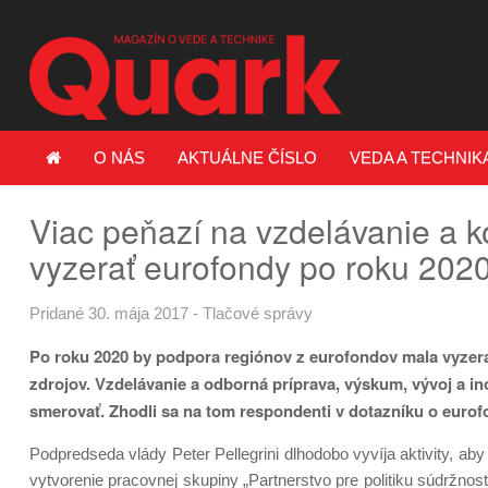
O NÁS
AKTUÁLNE ČÍSLO
VEDA A TECHNIK
Viac peňazí na vzdelávanie a 
vyzerať eurofondy po roku 202
Pridané 30. mája 2017
-
Tlačové správy
Po roku 2020 by podpora regiónov z eurofondov mala vyzera
zdrojov. Vzdelávanie a odborná príprava, výskum, vývoj a i
smerovať. Zhodli sa na tom respondenti v dotazníku o euro
Podpredseda vlády Peter Pellegrini dlhodobo vyvíja aktivity, aby
vytvorenie pracovnej skupiny „Partnerstvo pre politiku súdržno