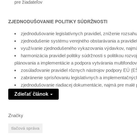
pre žiadateľov
ZJEDNODUŠOVANIE POLITIKY SÚDRŽNOSTI
zjednodušovanie legislatívnych pravidiel, zníženie rozsahu
zjednodušenie systému verejného obstarávania a pravidiel
využívanie zjednodušeného vykazovania výdavkov, najm
harmonizácia pravidiel politiky súdržnosti s politikou roz
plánovania a implementácie a podpora vytvárania multifond
zosúlaďovanie pravidiel rôznych nástrojov podpory EÚ (EŠ
zabránenie sprísňovaniu legislatívnych a implementačných
zjednodušovanie riadiacej dokumentácie, najmä pre malé 
Zdieľať článok
Značky
tlačová správa