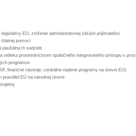
 legislatívy EÚ, zníženie administratívnej záťaže prijímateľov
 štátnej pomoci
ä paušálnych sadzieb
voja vidieka prostredníctvom spoločného integrovaného prístupu v pro
ových programov
IF, finančné nástroje, centrálne riadené programy na úrovni EÚ)
 pravidiel EÚ na národnej úrovni
projekty