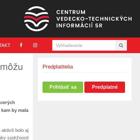
TAKT
k môžu
Predplatitelia
Prihlásiť sa
Predplatné
acerých
, kam by mala
ktivít bolo aj
tiky súdržnosti