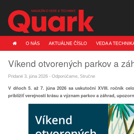
O NÁS
AKTUÁLNE ČÍSLO
VEDA A TECHNIK
Víkend otvorených parkov a zá
Pridané 3. júna 2026
-
Odporúčame
,
Stručne
V dňoch 5. až 7. júna 2026 sa uskutoční XVIII. ročník ce
priblížiť verejnosti krásu a význam parkov a záhrad, upozor