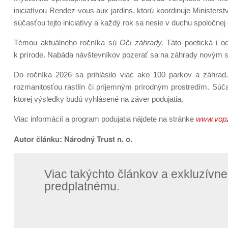
iniciatívou Rendez-vous aux jardins, ktorú koordinuje Ministers
súčasťou tejto iniciatívy a každý rok sa nesie v duchu spoločnej
Témou aktuálneho ročníka sú
Oči záhrady.
Táto poetická i o
k prírode. Nabáda návštevníkov pozerať sa na záhrady novým sp
Do ročníka 2026 sa prihlásilo viac ako 100 parkov a záhrad.
rozmanitosťou rastlín či príjemným prírodným prostredím. Súča
ktorej výsledky budú vyhlásené na záver podujatia.
Viac informácií a program podujatia nájdete na stránke
www.vop
Autor článku: Národný Trust n. o.
Viac takýchto článkov a exkluzív
predplatnému.