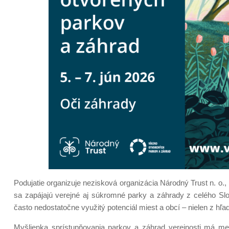
Podujatie organizuje nezisková organizácia Národný Trust n. o.,
sa zapájajú verejné aj súkromné parky a záhrady z celého Sl
často nedostatočne využitý potenciál miest a obcí – nielen z hľadi
Myšlienka sprístupňovania parkov a záhrad verejnosti má m