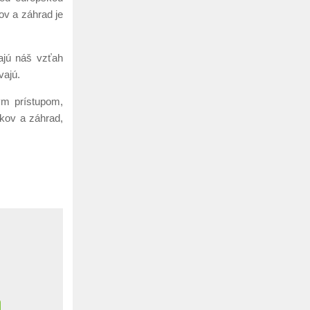
ov a záhrad je
ajú náš vzťah
vajú.
ým prístupom,
rkov a záhrad,