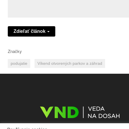
Zdieľať článok
Značky
podujatie
Víkend otvorených parkov a záhrad