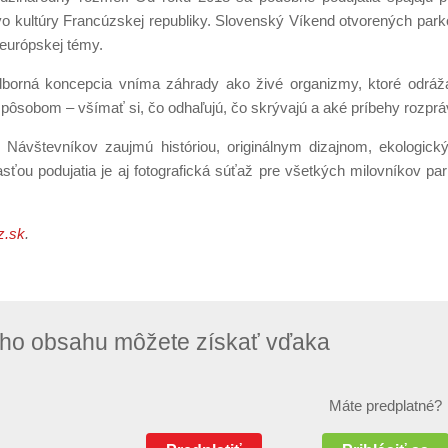
tvo kultúry Francúzskej republiky. Slovenský Víkend otvorených park
 európskej témy.
dborná koncepcia vníma záhrady ako živé organizmy, ktoré odráž
ôsobom – všímať si, čo odhaľujú, čo skrývajú a aké príbehy rozprá
 Návštevníkov zaujmú históriou, originálnym dizajnom, ekologick
sťou podujatia je aj fotografická súťaž pre všetkých milovníkov pa
z.sk
.
neho obsahu môžete získať vďaka
Máte predplatné?