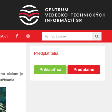
TAKT
Predplatitelia
Prihlásiť sa
Predplatné
eho cieľom je
užívania.