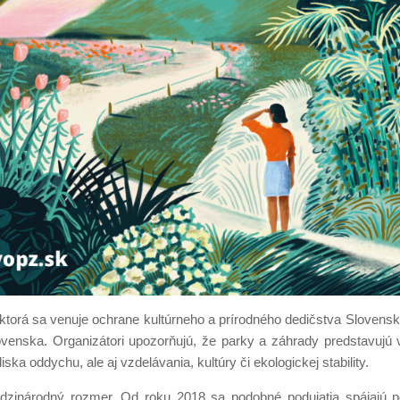
 ktorá sa venuje ochrane kultúrneho a prírodného dedičstva Slovensk
ovenska. Organizátori upozorňujú, že parky a záhrady predstavujú
ska oddychu, ale aj vzdelávania, kultúry či ekologickej stability.
edzinárodný rozmer. Od roku 2018 sa podobné podujatia spájajú 