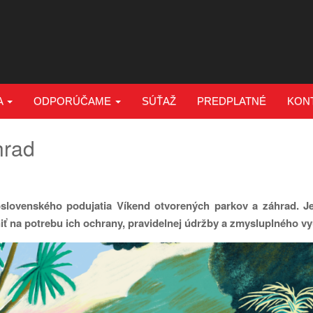
A
ODPORÚČAME
SÚŤAŽ
PREDPLATNÉ
KON
hrad
loslovenského podujatia Víkend otvorených parkov a záhrad. J
niť na potrebu ich ochrany, pravidelnej údržby a zmysluplného vy