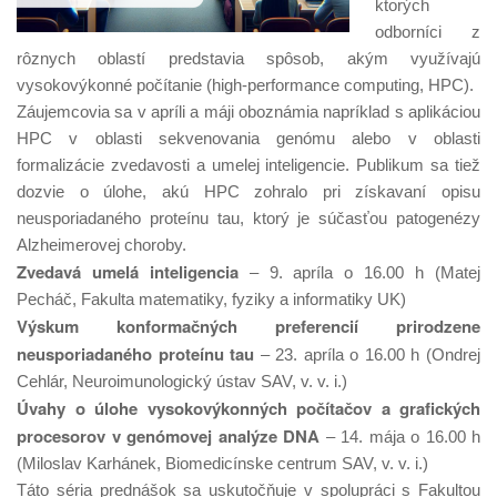
ktorých
odborníci z
rôznych oblastí predstavia spôsob, akým využívajú
vysokovýkonné počítanie (high-performance computing, HPC).
Záujemcovia sa v apríli a máji oboznámia napríklad s aplikáciou
HPC v oblasti sekvenovania genómu alebo v oblasti
formalizácie zvedavosti a umelej inteligencie. Publikum sa tiež
dozvie o úlohe, akú HPC zohralo pri získavaní opisu
neusporiadaného proteínu tau, ktorý je súčasťou patogenézy
Alzheimerovej choroby.
Zvedavá umelá inteligencia
– 9. apríla o 16.00 h (Matej
Pecháč, Fakulta matematiky, fyziky a informatiky UK)
Výskum konformačných preferencií prirodzene
neusporiadaného proteínu tau
– 23. apríla o 16.00 h (Ondrej
Cehlár, Neuroimunologický ústav SAV, v. v. i.)
Úvahy o úlohe vysokovýkonných počítačov a grafických
procesorov v genómovej analýze DNA
– 14. mája o 16.00 h
(Miloslav Karhánek, Biomedicínske centrum SAV, v. v. i.)
Táto séria prednášok sa uskutočňuje v spolupráci s Fakultou