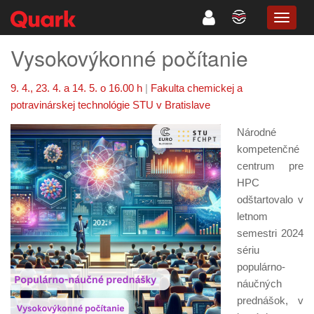
TOGG
NAVIG
Vysokovýkonné počítanie
9. 4., 23. 4. a 14. 5. o 16.00 h
|
Fakulta chemickej a
potravinárskej technológie STU v Bratislave
Národné
kompetenčné
centrum pre
HPC
odštartovalo v
letnom
semestri 2024
sériu
populárno-
náučných
prednášok, v