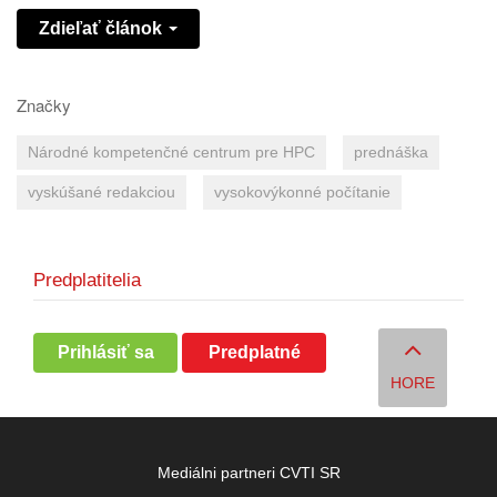
Zdieľať článok
Značky
Národné kompetenčné centrum pre HPC
prednáška
vyskúšané redakciou
vysokovýkonné počítanie
Predplatitelia
Prihlásiť sa
Predplatné
HORE
Mediálni partneri CVTI SR