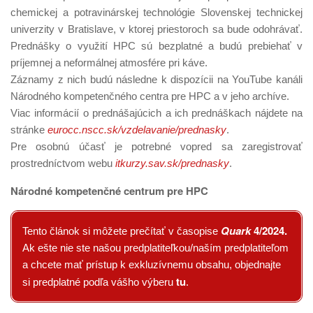
chemickej a potravinárskej technológie Slovenskej technickej
univerzity v Bratislave, v ktorej priestoroch sa bude odohrávať.
Prednášky o využití HPC sú bezplatné a budú prebiehať v
príjemnej a neformálnej atmosfére pri káve.
Záznamy z nich budú následne k dispozícii na YouTube kanáli
Národného kompetenčného centra pre HPC a v jeho archíve.
Viac informácií o prednášajúcich a ich prednáškach nájdete na
stránke
eurocc.nscc.sk/vzdelavanie/prednasky
.
Pre osobnú účasť je potrebné vopred sa zaregistrovať
prostredníctvom webu
itkurzy.sav.sk/prednasky
.
Národné kompetenčné centrum pre HPC
Quark
4/2024
.
Tento článok si môžete prečítať v časopise
Ak ešte nie ste našou predplatiteľkou/naším predplatiteľom
a chcete mať prístup k exkluzívnemu obsahu, objednajte
tu
si predplatné podľa vášho výberu
.