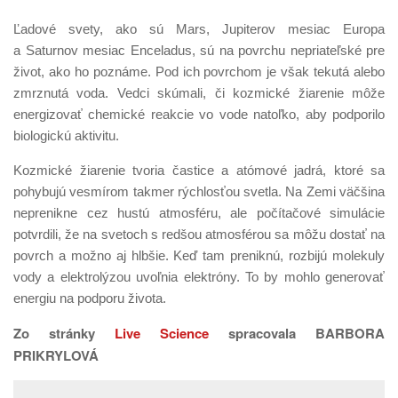
Ľadové svety, ako sú Mars, Jupiterov mesiac Europa
a Saturnov mesiac Enceladus, sú na povrchu nepriateľské pre
život, ako ho poznáme. Pod ich povrchom je však tekutá alebo
zmrznutá voda. Vedci skúmali, či kozmické žiarenie môže
energizovať chemické reakcie vo vode natoľko, aby podporilo
biologickú aktivitu.
Kozmické žiarenie tvoria častice a atómové jadrá, ktoré sa
pohybujú vesmírom takmer rýchlosťou svetla. Na Zemi väčšina
neprenikne cez hustú atmosféru, ale počítačové simulácie
potvrdili, že na svetoch s redšou atmosférou sa môžu dostať na
povrch a možno aj hlbšie. Keď tam preniknú, rozbijú molekuly
vody a elektrolýzou uvoľnia elektróny. To by mohlo generovať
energiu na podporu života.
Zo stránky
Live Science
spracovala BARBORA
PRIKRYLOVÁ