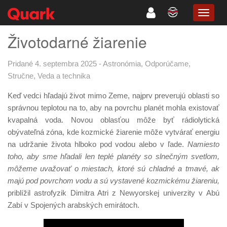
TOGG
NAVIG
Životodarné žiarenie
Pridané 4. septembra 2025
-
Astronómia
,
Odporúčame
,
Stručne
,
Veda a technika
Keď vedci hľadajú život mimo Zeme, najprv preverujú oblasti so
správnou teplotou na to, aby na povrchu planét mohla existovať
kvapalná voda. Novou oblasťou môže byť rádiolytická
obývateľná zóna, kde kozmické žiarenie môže vytvárať energiu
na udržanie života hlboko pod vodou alebo v ľade.
Namiesto
toho, aby sme hľadali len teplé planéty so slnečným svetlom,
môžeme uvažovať o miestach, ktoré sú chladné a tmavé, ak
majú pod povrchom vodu a sú vystavené kozmickému žiareniu,
priblížil astrofyzik Dimitra Atri z Newyorskej univerzity v Abú
Zabí v Spojených arabských emirátoch.