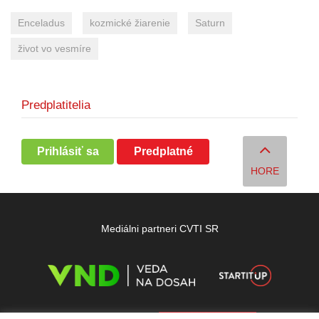
Enceladus
kozmické žiarenie
Saturn
život vo vesmíre
Predplatitelia
Prihlásiť sa
Predplatné
HORE
Mediálni partneri CVTI SR