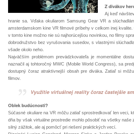
Z divákov her
Aj keď návštev
hranie sa. Vďaka okuliarom Samsung Gear VR a slúchadlám 
amsterdamskom kine VR filmové príbehy v celkom inej kvalite. O
v tomto kine možno nie sú najhorúcejšou novinkou, no filmy sprac
dobrodružstvo bez vyrušovania susedov, s vlastnými slúchadl
všade okolo neho.
Najväčším problémom prevádzkovateľa je momentálne dostup
naznačil aj tohtoročný MWC (Mobile World Congress), sa predp
dostupný čoraz atraktívnejší obsah pre diváka. Zatiaľ si mô
filmov.
Využitie virtuálnej reality čoraz častejšie s
Oblek budúcnosti?
Súčasné okuliare na VR môžu zatiaľ sprostredkovať len veci, 
dňa by však virtuálne prostredie mohlo pôsobiť na všetky naše 
silný zážitok, ale aj pomôcť pri riešení praktických vecí.