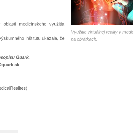
oblasti medicínskeho využitia
Využitie virtuálnej reality v med
výskumného inštitútu ukázala, že
na obrátkach.
asopisu Quark.
@quark.sk
dicalRealites)