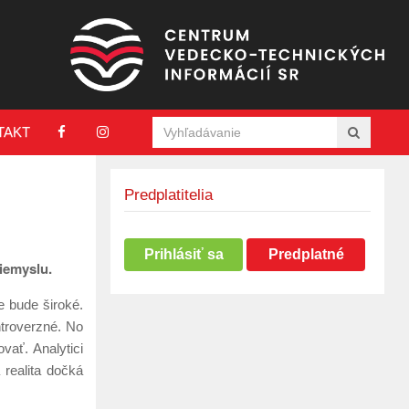
TAKT
Predplatitelia
Prihlásiť sa
Predplatné
riemyslu.
e bude široké.
ntroverzné. No
vať. Analytici
 realita dočká