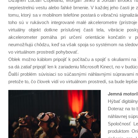
Dizajnéri Lucian Copeland, Morgan Sinko a Jordan Brooks nav
nepriestrelnú vestu alebo ľahké brnenie. V každej jeho časti j
tomu, ktorý sa v mobilnom telefóne postará o vibračnú signaliz
toho sú v rukávoch integrované malé akcelerometre (prístroje
virtuálny objekt dotkne príslušnej časti tela, vibrácie po
akcelerometer pomáha pri určení orientácie končatín v p
neumožňujú chôdzu, keď sa však spoja so systémom na sledov
vo virtuálnom prostredí pohybovať.
Oblek možno káblom pripojiť k počítaču a spojiť s okuliarmi 
sa dá zatiaľ pripojiť len k zariadeniu Microsoft Kinect, no v b
Ďalší problém súvisiaci so súčasnými náhlavnými súpravami na
pretože to, čo človek vidí vo virtuálnom prostredí, sa bude lepši
Jemná motori
Hýbať digitáln
Doteraz na to 
náhlavnej súpr
Spoločnosť Le
produktom Ori