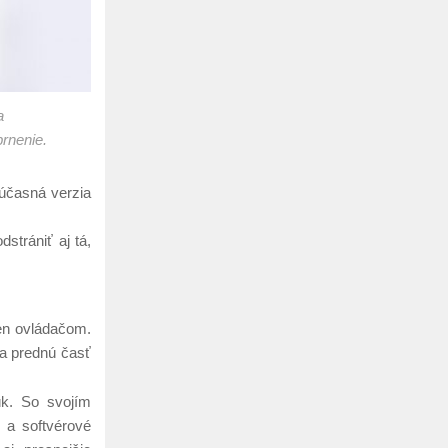
a
brnenie.
Súčasná verzia
strániť aj tá,
len ovládačom.
na prednú časť
úk. So svojím
 a softvérové