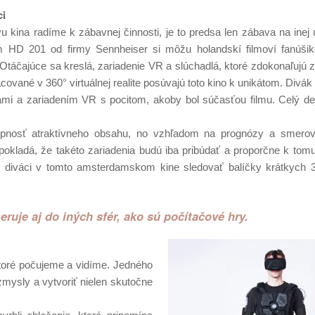
ci
u kina radíme k zábavnej činnosti, je to predsa len zábava na inej 
HD 201 od firmy Sennheiser si môžu holandskí filmoví fanúšik
táčajúce sa kreslá, zariadenie VR a slúchadlá, ktoré zdokonaľujú zá
ované v 360° virtuálnej realite posúvajú toto kino k unikátom. Divák
ami a zariadením VR s pocitom, akoby bol súčasťou filmu. Celý de
nosť atraktívneho obsahu, no vzhľadom na prognózy a smerova
okladá, že takéto zariadenia budú iba pribúdať a proporčne k tom
žu diváci v tomto amsterdamskom kine sledovať balíčky krátkych 
meruje aj do iných sfér, ako sú počítačové hry.
ktoré počujeme a vidíme. Jedného
zmysly a vytvoriť nielen skutočne