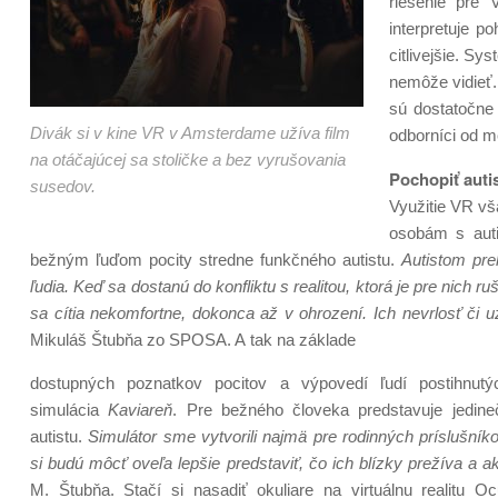
riešenie pre 
interpretuje p
citlivejšie. Sy
nemôže vidieť.
sú dostatočne
Divák si v kine VR v Amsterdame užíva film
odborníci od m
na otáčajúcej sa stoličke a bez vyrušovania
Pochopiť
auti
susedov.
Využitie VR vš
osobám s auti
bežným ľuďom pocity stredne funkčného autistu.
Autistom prek
ľudia. Keď sa dostanú do konfliktu s realitou, ktorá je pre nich r
sa cítia nekomfortne, dokonca až v ohrození. Ich nevrlosť či u
Mikuláš Štubňa zo SPOSA. A tak na základe
dostupných poznatkov pocitov a výpovedí ľudí postihnut
simulácia
Kaviareň
. Pre bežného človeka predstavuje jedin
autistu.
Simulátor sme vytvorili najmä pre rodinných príslušník
si budú môcť oveľa lepšie predstaviť, čo ich blízky prežíva a 
M. Štubňa. Stačí si nasadiť okuliare na virtuálnu realitu 