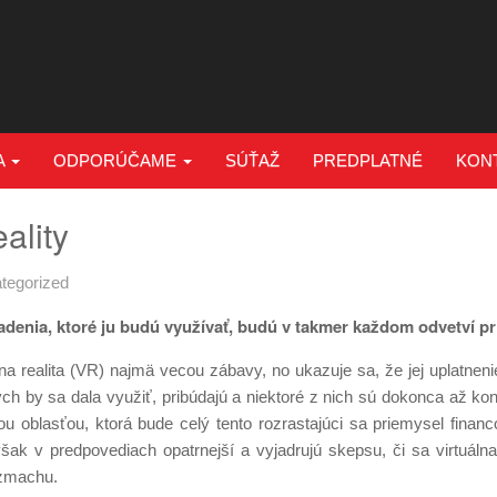
A
ODPORÚČAME
SÚŤAŽ
PREDPLATNÉ
KON
ality
tegorized
riadenia, ktoré ju budú využívať, budú v takmer každom odvetví p
álna realita (VR) najmä vecou zábavy, no ukazuje sa, že jej uplatneni
rých by sa dala využiť, pribúdajú a niektoré z nich sú dokonca až ko
ou oblasťou, ktorá bude celý tento rozrastajúci sa priemysel financo
šak v predpovediach opatrnejší a vyjadrujú skepsu, či sa virtuálna
zmachu.