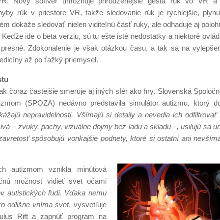
VR. Nový softvér umožňuje prirodzenejšie gestá rúk vo VR a 
ohyby rúk v priestore VR, takže sledovanie rúk je rýchlejšie, plynu
stém dokáže sledovať nielen viditeľnú časť ruky, ale odhaduje aj poloh
 Keďže ide o beta verziu, sú tu ešte isté nedostatky a niektoré ovlád
 presné. Zdokonalenie je však otázkou času, a tak sa na vylepšen
edicíny až po ťažký priemysel.
stu
ak čoraz častejšie smeruje aj iných sfér ako hry. Slovenská Spolo
zmom (SPOZA) nedávno predstavila simulátor autizmu, ktorý dok
ážajú nepravidelnosti. Všímajú si detaily a nevedia ich odfiltrovať
ušivá – zvuky, pachy, vizuálne dojmy bez ladu a skladu –, usilujú sa u
zavretosť spôsobujú vonkajšie podnety, ktoré si ostatní ani nevším
ých autizmom vznikla minútová
ečnú možnosť vidieť svet očami
ov autistických ľudí. Vďaka nemu
ako odlišne vníma svet
, vysvetľuje
Oculus Rift a zapnúť program na