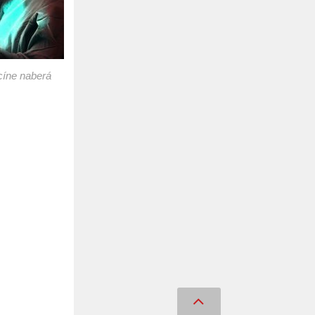
icíne naberá