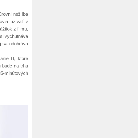
úrovni než iba
ovia užívať v
žitok z filmu,
 si vychutnáva
j sa odohráva
nie IT, ktoré
u bude na trhu
35-minútových