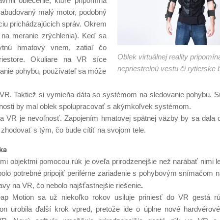
rhli oblečenie, ktoré pripomína
e zabudovaný malý motor, podobný
áciu prichádzajúcich správ. Okrem
 na meranie zrýchlenia). Keď sa
skytnú hmatový vnem, zatiaľ čo
Oblek virtuálnej reality pripomín
riestore. Okuliare na VR síce
nepriestrelnú vestu či rytierske 
anie pohybu, používateľ sa môže
na VR. Taktiež si vymieňa dáta so systémom na sledovanie pohybu. 
udúcnosti by mal oblek spolupracovať s akýmkoľvek systémom.
 VR je nevoľnosť. Zapojením hmatovej spätnej väzby by sa dala od
e zhodovať s tým, čo bude cítiť na svojom tele.
ka
ymi objektmi pomocou rúk je oveľa prirodzenejšie než narábať nimi 
bolo potrebné pripojiť periférne zariadenie s pohybovým snímačom 
.
avy na VR, čo nebolo najšťastnejšie riešenie
ap Motion sa už niekoľko rokov usiluje priniesť do VR gestá r
on urobila ďalší krok vpred, pretože ide o úplne nové hardvérové