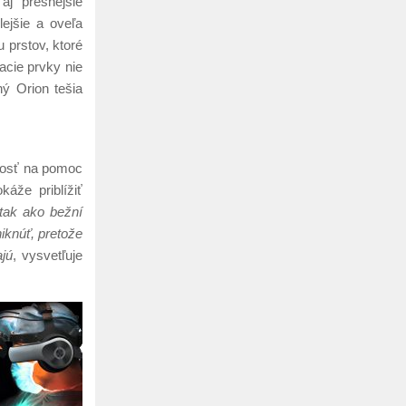
aj presnejšie
lejšie a oveľa
u prstov, ktoré
acie prvky nie
ý Orion tešia
čnosť na pomoc
áže priblížiť
 tak ako bežní
niknúť, pretože
ajú
, vysvetľuje