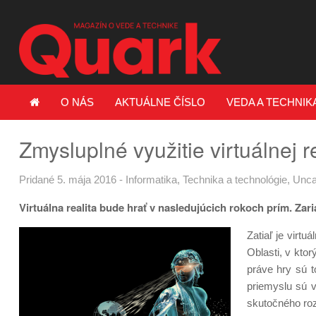
O NÁS
AKTUÁLNE ČÍSLO
VEDA A TECHNIK
Zmysluplné využitie virtuálnej re
Pridané 5. mája 2016
-
Informatika
,
Technika a technológie
,
Unca
Virtuálna realita bude hrať v nasledujúcich rokoch prím. Za
Zatiaľ je virtu
Oblasti, v kto
práve hry sú t
priemyslu sú v
skutočného ro