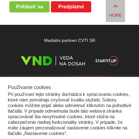
Prihlásiť sa
Predplatné
HORE
Mediálni partneri CVTI SR
Používanie cookies
Pri používaní tejto stránky dochádza k spracovaniu cookies,
ktoré nám pomáhajú zvyšovať kvalitu služieb. Súbory
cookies môžete prijať alebo odmietnuť kliknutím na jednotlivé
tlačidlá. V prípade odmietnutia bude táto webová stránka
spracovávať iba nevyhnutné cookies, ktoré slúžia na
zabezpečenie riadnej funkcionality stránky. V prípade, že
máte záujem perzonalizovať nastavenie cookies kliknite na
tlačidlo „Nastavenie cookies“.
Domov
O nás
Kontakt
Vydavateľ
Predplatné
Inzercia