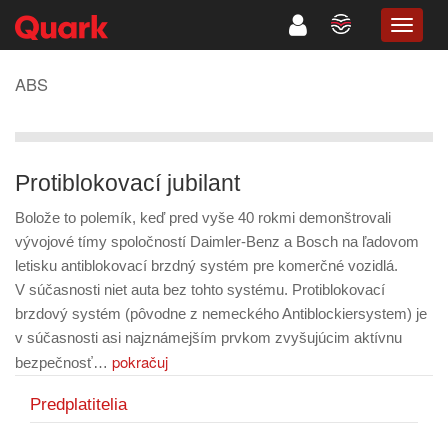
TOGG
NAVIG
ABS
Protiblokovací jubilant
Bolože to polemík, keď pred vyše 40 rokmi demonštrovali
vývojové tímy spoločností Daimler-Benz a Bosch na ľadovom
letisku antiblokovací brzdný systém pre komerčné vozidlá.
V súčasnosti niet auta bez tohto systému. Protiblokovací
brzdový systém (pôvodne z nemeckého Antiblockiersystem) je
v súčasnosti asi najznámejším prvkom zvyšujúcim aktívnu
pokračuj
bezpečnosť…
Predplatitelia