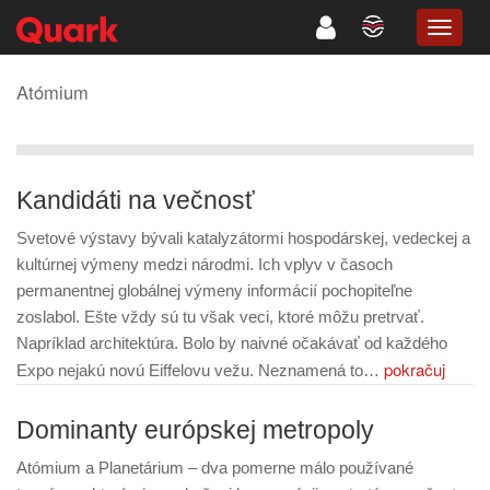
TOGG
NAVIG
Atómium
Kandidáti na večnosť
Svetové výstavy bývali katalyzátormi hospodárskej, vedeckej a
kultúrnej výmeny medzi národmi. Ich vplyv v časoch
permanentnej globálnej výmeny informácií pochopiteľne
zoslabol. Ešte vždy sú tu však veci, ktoré môžu pretrvať.
Napríklad architektúra. Bolo by naivné očakávať od každého
pokračuj
Expo nejakú novú Eiffelovu vežu. Neznamená to…
Dominanty európskej metropoly
Atómium a Planetárium – dva pomerne málo používané