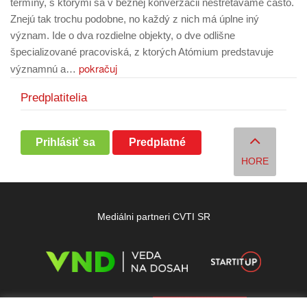
termíny, s ktorými sa v bežnej konverzácii nestretávame často.
Znejú tak trochu podobne, no každý z nich má úplne iný
význam. Ide o dva rozdielne objekty, o dve odlišne
špecializované pracoviská, z ktorých Atómium predstavuje
pokračuj
významnú a…
Predplatitelia
Prihlásiť sa
Predplatné
HORE
Mediálni partneri CVTI SR