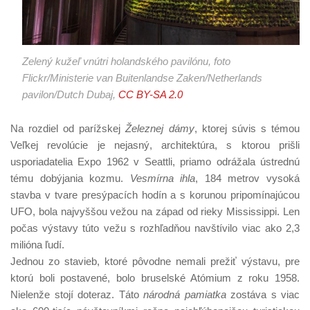
Zelený kužeľ vnútri holandského pavilónu, foto
Flickr/Ministerie van Buitenlandse Zaken/Netherlands
pavilon/Dutch Dubaj,
CC BY-SA 2.0
Na rozdiel od parížskej
Železnej dámy
, ktorej súvis s témou
Veľkej revolúcie je nejasný, architektúra, s ktorou prišli
usporiadatelia Expo 1962 v Seattli, priamo odrážala ústrednú
tému dobýjania kozmu.
Vesmírna ihla
, 184 metrov vysoká
stavba v tvare presýpacích hodín a s korunou pripomínajúcou
UFO, bola najvyššou vežou na západ od rieky Mississippi. Len
počas výstavy túto vežu s rozhľadňou navštívilo viac ako 2,3
milióna ľudí.
Jednou zo stavieb, ktoré pôvodne nemali prežiť výstavu, pre
ktorú boli postavené, bolo bruselské Atómium z roku 1958.
Nielenže stojí doteraz. Táto
národná pamiatka
zostáva s viac