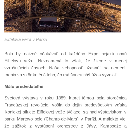
Eiffelova veža v Paríži
Bolo by naivné očakávať od každého Expo nejakú novú
Eiffelovu vežu. Neznamená to však, že žijeme v menej
vzrušujúcich časoch. Naša schopnosť užasnúť sa nemení,
menia sa skôr kritériá toho, čo má šancu náš úžas vyvolať.
Málo predvídateľné
Svetová výstava v roku 1889, ktorej témou bola storočnica
Francúzskej revolúcie, vošla do dejín predovšetkým vďaka
ikonickej siluete Eiffelovej veže týčiacej sa nad výstaviskom v
parku Martovo pole (Champ-de-Mars) v Paríži. A málokto vie,
že zážitok z vystúpení orchestrov z Jávy, Kambodže a