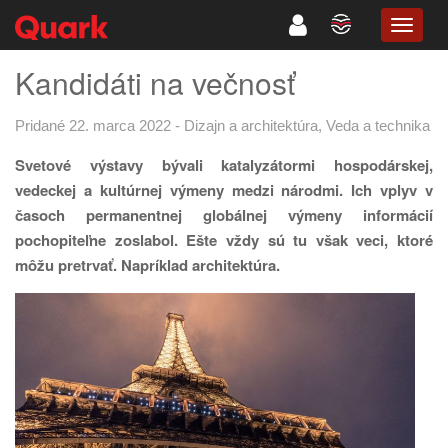
TOGG
NAVIG
Kandidáti na večnosť
Pridané 22. marca 2022
-
Dizajn a architektúra
,
Veda a technika
Svetové výstavy bývali katalyzátormi hospodárskej,
vedeckej a kultúrnej výmeny medzi národmi. Ich vplyv v
časoch permanentnej globálnej výmeny informácií
pochopiteľne zoslabol. Ešte vždy sú tu však veci, ktoré
môžu pretrvať. Napríklad architektúra.