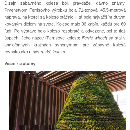
Dizajn zábavného kolesa bol, pravdaže, dávno známy.
Prvenstvom Ferrisovho výrobku bola 71-tonová, 45,5-metrová
náprava, na ktorej sa koleso otáčalo – tá bola najväčším dutým
kovaným dielom na svete. Koleso malo 36 kabín, každú pre 60
ľudí. Po výstave bolo koleso rozobraté a odvezené, bol to tiež
úspech. Jeho názov (Ferrisove koleso;
Ferris wheel
) sa stal v
anglofónnych krajinách synonymom pre zábavné kolesá
rovnako ako u nás
ruské koleso
.
Vesmír a atómy