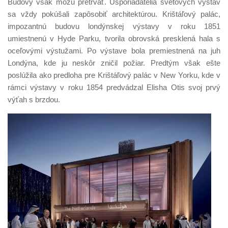
Budovy však môžu pretrvať. Usporiadatelia svetových výstav
sa vždy pokúšali zapôsobiť architektúrou. Krištáľový palác,
impozantnú budovu londýnskej výstavy v roku 1851
umiestnenú v Hyde Parku, tvorila obrovská presklená hala s
oceľovými výstužami. Po výstave bola premiestnená na juh
Londýna, kde ju neskôr zničil požiar. Predtým však ešte
poslúžila ako predloha pre Krištáľový palác v New Yorku, kde v
rámci výstavy v roku 1854 predvádzal Elisha Otis svoj prvý
výťah s brzdou.