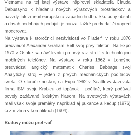
Vietnamu na tej istej výstave inšpiroval skladateľa Clauda
Debussyho k hľadaniu nových výrazových prostriedkov a
navždy tak zmenil európsku a západnú hudbu. Skutočný obsah
a dosah podobných podujatí je naozaj ťažké predvídať či vopred
moderovať.
Na výstave k storočnici nezávislosti vo Filadelfii v roku 1876
predviedol Alexander Graham Bell svoj prvý telefón. Na Expo
1970 v Osake sa návštevníci po prvý raz stretli s technológiou
mobilných telefónov. Na výstave v roku 1862 v Londýne
predvádzal anglický matematik Charles Babbage svoj
Analytický stroj – jeden z prvých mechanických počítačov
sveta. O storočie neskôr, na Expo 1962 v Seattli vystavovala
firma IBM svoju Krabicu od topánok – počítač, ktorý počúval
povely zadávané ľudským hlasom. Na svetových výstavách
mali však svoje premiéry napríklad aj pukance a kečup (1876)
či zmrzlina v kornútikoch (1904).
Budovy môžu pretrvať