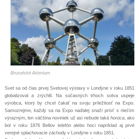
Bruselské Atómium
Svet sa od čias prvej Svetovej výstavy v Londýne v roku 1851
globalizoval a zrýchlil. Na súčasných trhoch sotva uspeje
výrobca, ktorý by chcel čakať na svoju príležitosť na Expo.
Samozrejme, každý sa na Expo naďalej snaží prísť s niečím
výrazným, len väčšina noviniek už asi nebude taká
horúca
, ako
bol v roku 1876 Bellov telefón alebo hoci napríklad aj prvé
verejné splachovacie záchody v Londýne v roku 1851.