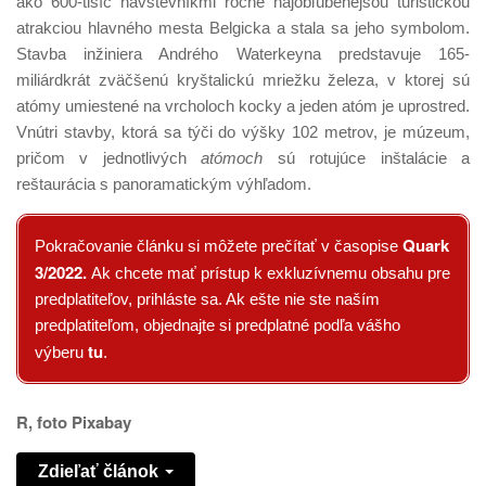
ako 600-tisíc návštevníkmi ročne najobľúbenejšou turistickou
atrakciou hlavného mesta Belgicka a stala sa jeho symbolom.
Stavba inžiniera Andrého Waterkeyna predstavuje 165-
miliárdkrát zväčšenú kryštalickú mriežku železa, v ktorej sú
atómy umiestené na vrcholoch kocky a jeden atóm je uprostred.
Vnútri stavby, ktorá sa týči do výšky 102 metrov, je múzeum,
pričom v jednotlivých
atómoch
sú rotujúce inštalácie a
reštaurácia s panoramatickým výhľadom.
Quark
Pokračovanie článku si môžete prečítať v časopise
3/2022.
Ak chcete mať prístup k exkluzívnemu obsahu pre
predplatiteľov, prihláste sa. Ak ešte nie ste naším
predplatiteľom, objednajte si predplatné podľa vášho
tu
výberu
.
R, foto Pixabay
Zdieľať článok