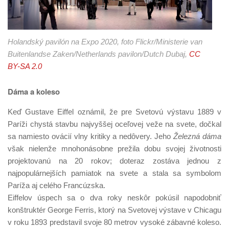
Holandský pavilón na Expo 2020, foto Flickr/Ministerie van
Buitenlandse Zaken/Netherlands pavilon/Dutch Dubaj,
CC
BY-SA 2.0
Dáma a koleso
Keď Gustave Eiffel oznámil, že pre Svetovú výstavu 1889 v
Paríži chystá stavbu najvyššej oceľovej veže na svete, dočkal
sa namiesto ovácií vlny kritiky a nedôvery. Jeho
Železná dáma
však nielenže mnohonásobne prežila dobu svojej životnosti
projektovanú na 20 rokov; doteraz zostáva jednou z
najpopulárnejších pamiatok na svete a stala sa symbolom
Paríža aj celého Francúzska.
Eiffelov úspech sa o dva roky neskôr pokúsil napodobniť
konštruktér George Ferris, ktorý na Svetovej výstave v Chicagu
v roku 1893 predstavil svoje 80 metrov vysoké zábavné koleso.