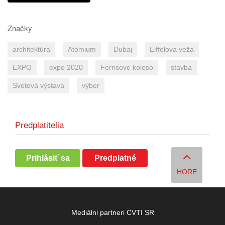
Značky
architektúra
Atómium
Dubaj
Eiffelova veža
EXPO
expo 2020
Ferrisove koleso
stavba
Svetová výstava
výber
Predplatitelia
Prihlásiť sa
Predplatné
HORE
Mediálni partneri CVTI SR