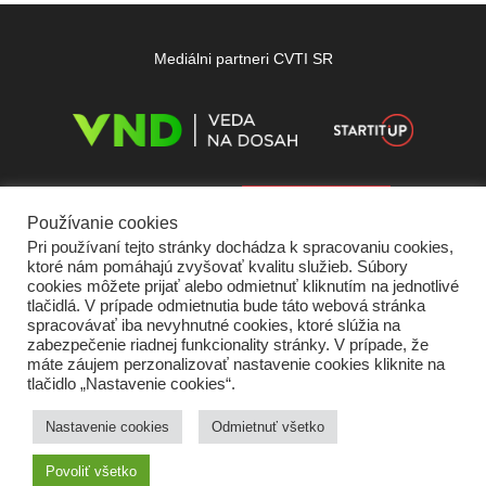
Mediálni partneri CVTI SR
Používanie cookies
Pri používaní tejto stránky dochádza k spracovaniu cookies,
ktoré nám pomáhajú zvyšovať kvalitu služieb. Súbory
cookies môžete prijať alebo odmietnuť kliknutím na jednotlivé
tlačidlá. V prípade odmietnutia bude táto webová stránka
spracovávať iba nevyhnutné cookies, ktoré slúžia na
zabezpečenie riadnej funkcionality stránky. V prípade, že
máte záujem perzonalizovať nastavenie cookies kliknite na
tlačidlo „Nastavenie cookies“.
Domov
O nás
Kontakt
Vydavateľ
Predplatné
Inzercia
Podmienky používania
Ochrana súkromia
Štatút súťaží
Cookies
Nastavenie cookies
Odmietnuť všetko
Partneri
RSS
Sitemap
Povoliť všetko
Copyright © 2026 Quark - Magazín o vede a technike