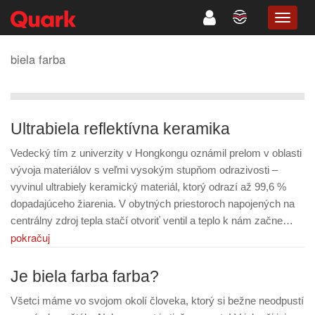
TOGG
NAVIG
biela farba
Ultrabiela reflektívna keramika
Vedecký tím z univerzity v Hongkongu oznámil prelom v oblasti
vývoja materiálov s veľmi vysokým stupňom odrazivosti –
vyvinul ultrabiely keramický materiál, ktorý odrazí až 99,6 %
dopadajúceho žiarenia. V obytných priestoroch napojených na
centrálny zdroj tepla stačí otvoriť ventil a teplo k nám začne…
pokračuj
Je biela farba farba?
Všetci máme vo svojom okolí človeka, ktorý si bežne neodpustí