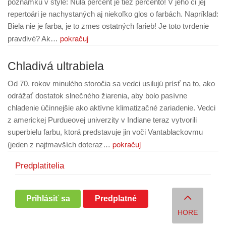
poznámku v štýle: Nula percent je tiež percento! V jeho či jej
repertoári je nachystaných aj niekoľko glos o farbách. Napríklad:
Biela nie je farba, je to zmes ostatných farieb! Je toto tvrdenie
pokračuj
pravdivé? Ak…
Chladivá ultrabiela
Od 70. rokov minulého storočia sa vedci usilujú prísť na to, ako
odrážať dostatok slnečného žiarenia, aby bolo pasívne
chladenie účinnejšie ako aktívne klimatizačné zariadenie. Vedci
z americkej Purdueovej univerzity v Indiane teraz vytvorili
superbielu farbu, ktorá predstavuje jin voči Vantablackovmu
pokračuj
(jeden z najtmavších doteraz…
Predplatitelia
Prihlásiť sa
Predplatné
HORE