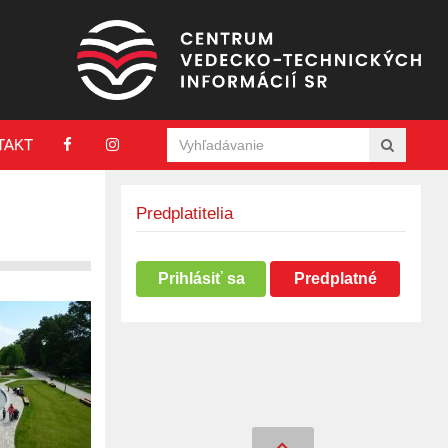
TAKT
Predplatitelia
Prihlásiť sa
Predplatné