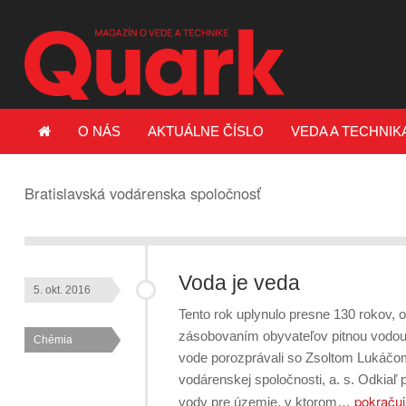
O NÁS
AKTUÁLNE ČÍSLO
VEDA A TECHNIK
Bratislavská vodárenska spoločnosť
Voda je veda
5. okt. 2016
Tento rok uplynulo presne 130 rokov, 
zásobovaním obyvateľov pitnou vodou. P
Chémia
vode porozprávali so Zsoltom Lukáčom
vodárenskej spoločnosti, a. s. Odkiaľ
pokračuj
vody pre územie, v ktorom…