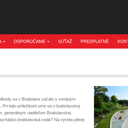
A
ODPORÚČAME
SÚŤAŽ
PREDPLATNÉ
KON
odkedy sa v Bratislave začalo s verejným
ri tejto príležitosti sme sa o bratislavskej
, generálnym riaditeľom Bratislavskej
 pochádza bratislavská voda? Na výrobu pitnej