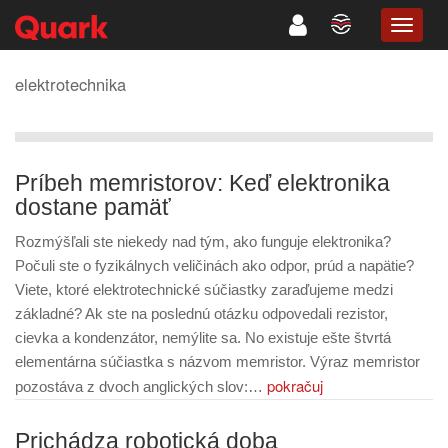
TOGG
NAVIG
elektrotechnika
Príbeh memristorov: Keď elektronika
dostane pamäť
Rozmýšľali ste niekedy nad tým, ako funguje elektronika?
Počuli ste o fyzikálnych veličinách ako odpor, prúd a napätie?
Viete, ktoré elektrotechnické súčiastky zaraďujeme medzi
základné? Ak ste na poslednú otázku odpovedali rezistor,
cievka a kondenzátor, nemýlite sa. No existuje ešte štvrtá
elementárna súčiastka s názvom memristor. Výraz memristor
pokračuj
pozostáva z dvoch anglických slov:…
Prichádza robotická doba