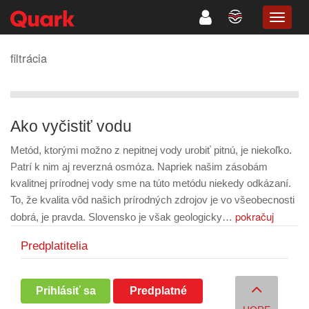
TOGG
NAVIG
filtrácia
Ako vyčistiť vodu
Metód, ktorými možno z nepitnej vody urobiť pitnú, je niekoľko.
Patrí k nim aj reverzná osmóza. Napriek našim zásobám
kvalitnej prírodnej vody sme na túto metódu niekedy odkázaní.
To, že kvalita vôd našich prírodných zdrojov je vo všeobecnosti
pokračuj
dobrá, je pravda. Slovensko je však geologicky…
Predplatitelia
Prihlásiť sa
Predplatné