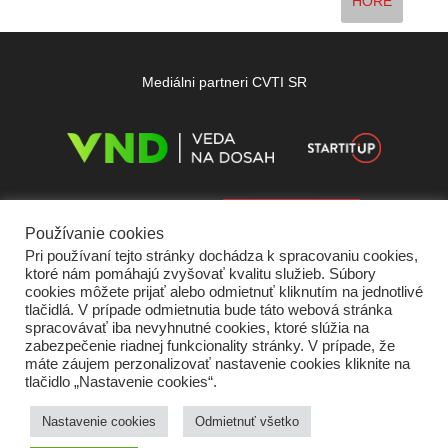
HORE
Mediálni partneri CVTI SR
Používanie cookies
Pri používaní tejto stránky dochádza k spracovaniu cookies,
ktoré nám pomáhajú zvyšovať kvalitu služieb. Súbory
cookies môžete prijať alebo odmietnuť kliknutím na jednotlivé
tlačidlá. V prípade odmietnutia bude táto webová stránka
spracovávať iba nevyhnutné cookies, ktoré slúžia na
zabezpečenie riadnej funkcionality stránky. V prípade, že
máte záujem perzonalizovať nastavenie cookies kliknite na
tlačidlo „Nastavenie cookies“.
Domov
O nás
Kontakt
Vydavateľ
Predplatné
Inzercia
Podmienky používania
Ochrana súkromia
Štatút súťaží
Cookies
Nastavenie cookies
Odmietnuť všetko
Partneri
RSS
Sitemap