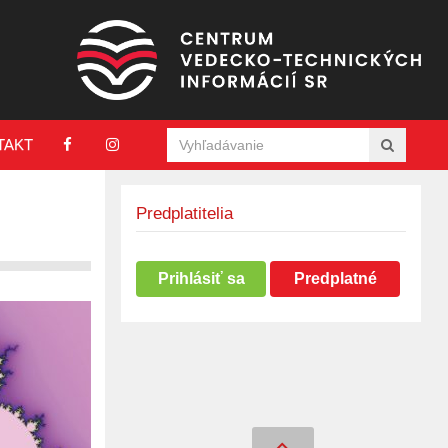
TAKT
Predplatitelia
Prihlásiť sa
Predplatné