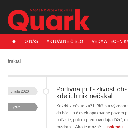
O NÁS
AKTUÁLNE ČÍSLO
VEDA A TECHNIK
fraktál
Podivná príťažlivosť cha
8. júla 2026
kde ich nik nečakal
Každý z nás to zažil. Blíži sa významn
Fyzika
do hôr – a človek opakovane pozerá p
počasie, potom predpovedajú dážď, o 
pokračuj
rozdrapiť. Ako je možné,…