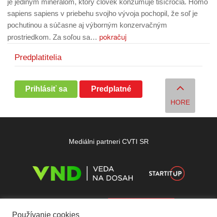
je jediným minerálom, ktorý človek konzumuje tisícročia. Homo
sapiens sapiens v priebehu svojho vývoja pochopil, že soľ je
pochutinou a súčasne aj výborným konzervačným
pokračuj
prostriedkom. Za soľou sa…
Predplatitelia
Prihlásiť sa
Predplatné
HORE
Mediálni partneri CVTI SR
Používanie cookies