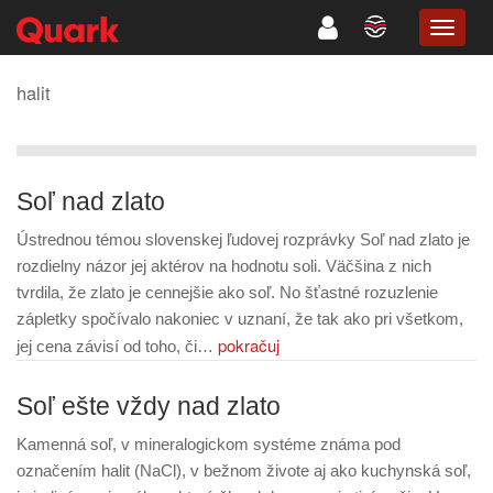
TOGG
NAVIG
halit
Soľ nad zlato
Ústrednou témou slovenskej ľudovej rozprávky Soľ nad zlato je
rozdielny názor jej aktérov na hodnotu soli. Väčšina z nich
tvrdila, že zlato je cennejšie ako soľ. No šťastné rozuzlenie
zápletky spočívalo nakoniec v uznaní, že tak ako pri všetkom,
pokračuj
jej cena závisí od toho, či…
Soľ ešte vždy nad zlato
Kamenná soľ, v mineralogickom systéme známa pod
označením halit (NaCl), v bežnom živote aj ako kuchynská soľ,