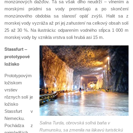
monzúnových dažďov. Tá sa však dlho neudrží – vlnením a
morskými prúdmi sa vody premiešajú a po skončení
monzúnového obdobia sa slanosť opäť zvýši. Halit sa z
morskej vody vyzráža až pri jej
zahustení
na celkový obsah solí
25 až 30 %. Na ilustráciu: odparením vodného stĺpca 1 000 m
morskej vody by vznikla vrstva soli hrubá asi 15 m.
Stassfurt –
prototypové
ložisko
Prototypovým
ložiskom
vrstiev
rôznych solí je
ložisko
Stassfurt v
Nemecku.
Salina Turda, obrovská soľná baňa v
Pochádza z
Rumunsku, sa zmenila na lákavú turistickú
najmladších