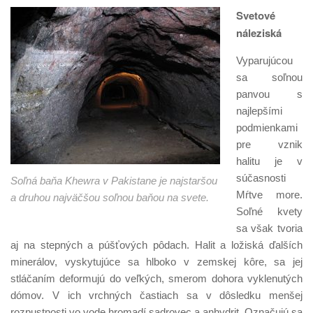
Svetové
náleziská
Vyparujúcou
sa soľnou
panvou s
najlepšími
podmienkami
pre vznik
halitu je v
súčasnosti
Soľná baňa Khewra v Pakistane je najstaršou
Mŕtve more.
a druhou najväčšou soľnou baňou na svete.
Soľné kvety
sa však tvoria
aj na stepných a púšťových pôdach. Halit a ložiská ďalších
minerálov, vyskytujúce sa hlboko v zemskej kôre, sa jej
stláčaním deformujú do veľkých, smerom dohora vyklenutých
dómov. V ich vrchných častiach sa v dôsledku menšej
rozpustnosti vo vode hromadí sadrovec a anhydrit. Označujú sa