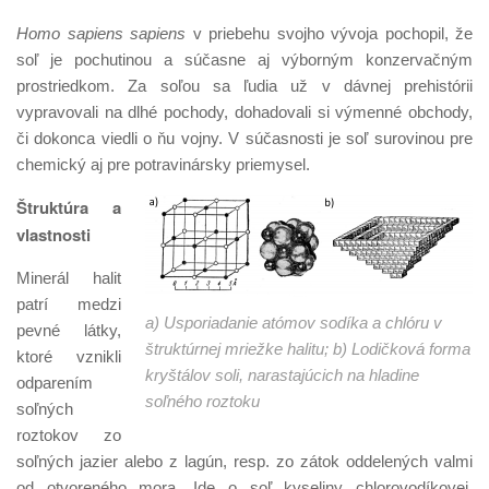
Homo sapiens sapiens
v priebehu svojho vývoja pochopil, že
soľ je pochutinou a súčasne aj výborným konzervačným
prostriedkom. Za soľou sa ľudia už v dávnej prehistórii
vypravovali na dlhé pochody, dohadovali si výmenné obchody,
či dokonca viedli o ňu vojny. V súčasnosti je soľ surovinou pre
chemický aj pre potravinársky priemysel.
Štruktúra a
vlastnosti
Minerál halit
patrí medzi
a) Usporiadanie atómov sodíka a chlóru v
pevné látky,
štruktúrnej mriežke halitu; b) Lodičková forma
ktoré vznikli
kryštálov soli, narastajúcich na hladine
odparením
soľného roztoku
soľných
roztokov zo
soľných jazier alebo z lagún, resp. zo zátok oddelených valmi
od otvoreného mora. Ide o soľ kyseliny chlorovodíkovej.