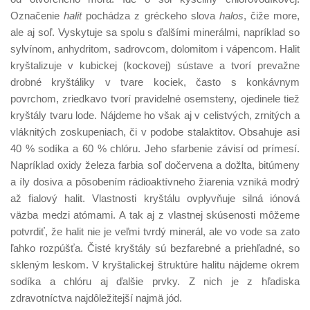
Označenie
halit
pochádza z gréckeho slova
halos
, čiže more,
ale aj soľ. Vyskytuje sa spolu s ďalšími minerálmi, napríklad so
sylvínom, anhydritom, sadrovcom, dolomitom i vápencom. Halit
kryštalizuje v kubickej (kockovej) sústave a tvorí prevažne
drobné kryštáliky v tvare kociek, často s konkávnym
povrchom, zriedkavo tvorí pravidelné osemsteny, ojedinele tiež
kryštály tvaru lode. Nájdeme ho však aj v celistvých, zrnitých a
vláknitých zoskupeniach, či v podobe stalaktitov. Obsahuje asi
40 % sodíka a 60 % chlóru. Jeho sfarbenie závisí od prímesí.
Napríklad oxidy železa farbia soľ dočervena a dožlta, bitúmeny
a íly dosiva a pôsobením rádioaktívneho žiarenia vzniká modrý
až fialový halit. Vlastnosti kryštálu ovplyvňuje silná iónová
väzba medzi atómami. A tak aj z vlastnej skúsenosti môžeme
potvrdiť, že halit nie je veľmi tvrdý minerál, ale vo vode sa zato
ľahko rozpúšťa. Čisté kryštály sú bezfarebné a priehľadné, so
skleným leskom. V kryštalickej štruktúre halitu nájdeme okrem
sodíka a chlóru aj ďalšie prvky. Z nich je z hľadiska
zdravotníctva najdôležitejší najmä jód.