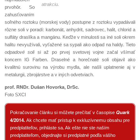
atrakciu.
prvohôr. So
zahusťovaním
soľného roztoku (morskej vody) postupne z roztoku vypadávali
rôzne soli v poradí: karbonát, anhydrit, sadrovec, halit, chlorid a
sulfáty draslíka a mangánu. Keďže v minulosti sa iné soli okrem
halitu nevyužívali, vyťažené sa sypali ako odpad na haldy. Tieto
odpadové soli
si až po prvej svetovej vojne začal všímať
koncern IG Farben. Draselné a horečnaté soli objavil ako
kvalitnú surovinu na výrobu mydla, ale našli uplatnenie aj v
metalurgii, zbrojárstve a v iných odvetviach.
prof. RNDr. Dušan Hovorka, DrSc.
Foto SXCI
Quark
Pokračovanie článku si môžete prečítať v časopise
4/2014.
Ak chcete mať prístup k exkluzívnemu obsahu pre
predplatiteľov, prihláste sa. Ak ešte nie ste naším
predplatiteľom, objednajte si predplatné podľa vášho