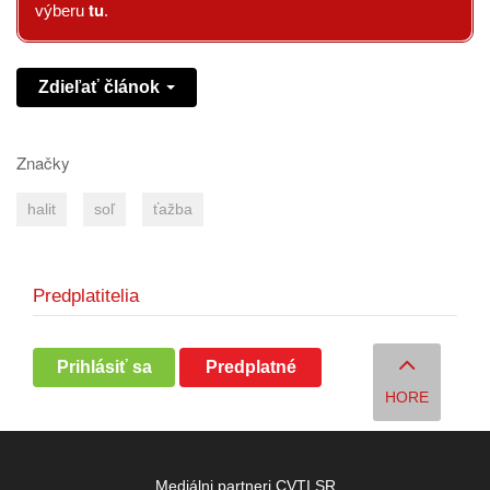
tu
výberu
.
Zdieľať článok
Značky
halit
soľ
ťažba
Predplatitelia
Prihlásiť sa
Predplatné
HORE
Mediálni partneri CVTI SR