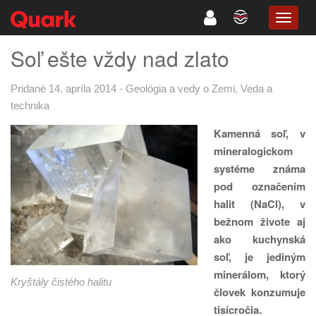
TOGG
NAVIG
Soľ ešte vždy nad zlato
Pridané 14. apríla 2014
-
Geológia a vedy o Zemi
,
Veda a
technika
Kamenná soľ, v
mineralogickom
systéme známa
pod označením
halit (NaCl), v
bežnom živote aj
ako kuchynská
soľ, je jediným
minerálom, ktorý
Kryštály čistého halitu
človek konzumuje
tisícročia.