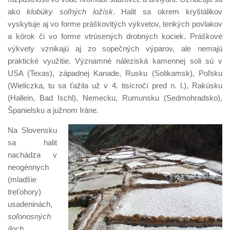
ako
klobúky soľných ložísk
. Halit sa okrem kryštálikov
vyskytuje aj vo forme práškovitých výkvetov, tenkých povlakov
a kôrok či vo forme vtrúsených drobných kociek. Práškové
výkvety vznikajú aj zo sopečných výparov, ale nemajú
praktické využitie. Významné náleziská kamennej soli sú v
USA (Texas), západnej Kanade, Rusku (Solikamsk), Poľsku
(Wieliczka, tu sa ťažila už v 4. tisícročí pred n. l.), Rakúsku
(Hallein, Bad Ischl), Nemecku, Rumunsku (Sedmohradsko),
Španielsku a južnom Iráne.
Na Slovensku
sa halit
nachádza v
neogénnych
(mladšie
treťohory)
usadeninách,
soľonosných
íloch
.