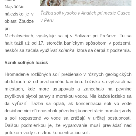
Najväčšie
Ťažba soli vysoko v Andách pri meste Cusco
nálezisko je v
v Peru
oblasti Zbudze
pri
Michalovciach, vyskytuje sa aj v Solivare pri Prešove. Tu sa
halit ťažil už od 17. storočia baníckym spôsobom v podzemí,
neskôr sa začala využívať
soľanka
, ktorá sa čerpá z podzemia.
Vznik soľných ložísk
Hromadenie rozličných solí prebiehalo v rôznych geologických
obdobiach už od prvohorného kambria. Ložiská sa vytvárali na
miestach, kde more ustupovalo a zanechalo na pevnine
zvyškové plytké panvy s morskou vodou. Nie každé ložisko sa
dá vyťažiť. Ťažba sa oplatí, ak koncentrácia solí vo vode
dosiahne niekoľkonásobok pôvodnej koncentrácie morskej vody
a soli rozpustené vo vode sa zrážajú v určitej postupnosti.
Ďalšou podmienkou je, že vyparovanie musí prevládať nad
prítokom vody s nízkou koncentráciou solí.