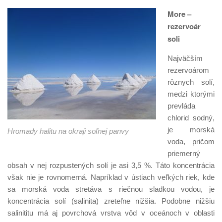
More –
rezervoár
soli
Najväčším
rezervoárom
rôznych solí,
medzi ktorými
prevláda
chlorid sodný,
je morská
Hromady halitu na okraji soľnej panvy
voda, pričom
priemerný
obsah v nej rozpustených solí je asi 3,5 %. Táto koncentrácia
však nie je rovnomerná. Napríklad v ústiach veľkých riek, kde
sa morská voda stretáva s riečnou sladkou vodou, je
koncentrácia solí (salinita) zreteľne nižšia. Podobne nižšiu
salinititu má aj povrchová vrstva vôd v oceánoch v oblasti