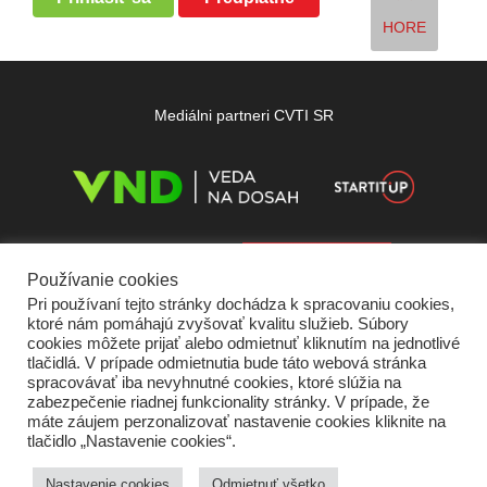
HORE
Mediálni partneri CVTI SR
Používanie cookies
Pri používaní tejto stránky dochádza k spracovaniu cookies,
ktoré nám pomáhajú zvyšovať kvalitu služieb. Súbory
cookies môžete prijať alebo odmietnuť kliknutím na jednotlivé
tlačidlá. V prípade odmietnutia bude táto webová stránka
spracovávať iba nevyhnutné cookies, ktoré slúžia na
zabezpečenie riadnej funkcionality stránky. V prípade, že
máte záujem perzonalizovať nastavenie cookies kliknite na
tlačidlo „Nastavenie cookies“.
Domov
O nás
Kontakt
Vydavateľ
Predplatné
Inzercia
Podmienky používania
Ochrana súkromia
Štatút súťaží
Cookies
Nastavenie cookies
Odmietnuť všetko