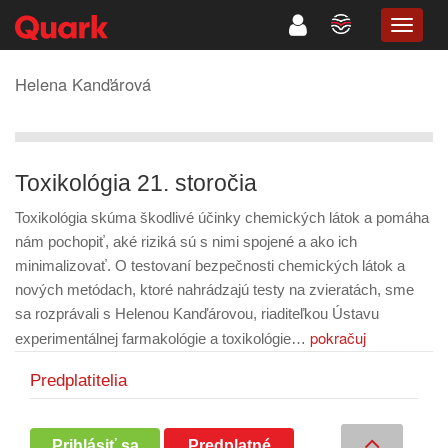
TOGG
NAVIG
Helena Kanďárová
Toxikológia 21. storočia
Toxikológia skúma škodlivé účinky chemických látok a pomáha
nám pochopiť, aké riziká sú s nimi spojené a ako ich
minimalizovať. O testovaní bezpečnosti chemických látok a
nových metódach, ktoré nahrádzajú testy na zvieratách, sme
sa rozprávali s Helenou Kanďárovou, riaditeľkou Ústavu
pokračuj
experimentálnej farmakológie a toxikológie…
Predplatitelia
Prihlásiť sa
Predplatné