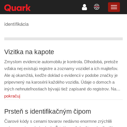
TOGG
NAVIG
identifikácia
Vizitka na kapote
Zmyslom evidencie automobilu je kontrola. Dlhodobá, pretože
vďaka nej existujú registre a zoznamy vozidiel a ich majiteľov.
Ale aj okamžitá, keďže doklad o evidencii v podobe značky je
pripevnený na karosérii každého vozidla. Údaje o domoch a
iných nehnuteľnostiach bývajú tiež zapísané do registrov. Na…
pokračuj
Prsteň s identifikačným čipom
Čiarové kódy s cenami tovarov nedávno enormne zrýchlili