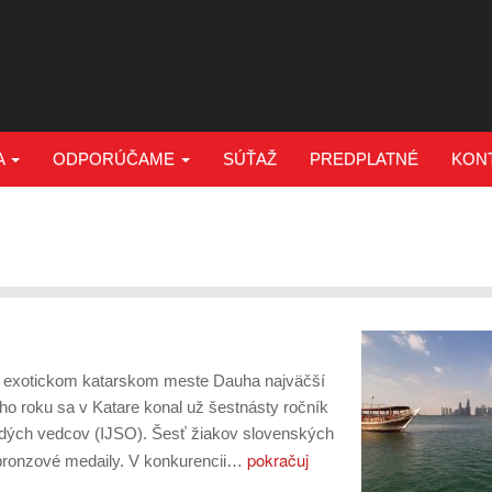
A
ODPORÚČAME
SÚŤAŽ
PREDPLATNÉ
KON
v exotickom katarskom meste Dauha najväčší
ho roku sa v Katare konal už šestnásty ročník
dých vedcov (IJSO). Šesť žiakov slovenských
pokračuj
ri bronzové medaily. V konkurencii…