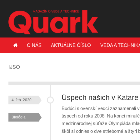
O NÁS
AKTUÁLNE ČÍSLO
VEDA A TECHNIK
IJSO
Úspech našich v Katare
4. feb. 2020
Budúci slovenskí vedci zaznamenali 
úspech od roku 2008. Na konci minulé
Biológia
medzinárodnej súťaže Olympiáda mla
škôl si odnieslo dve strieborné a šty