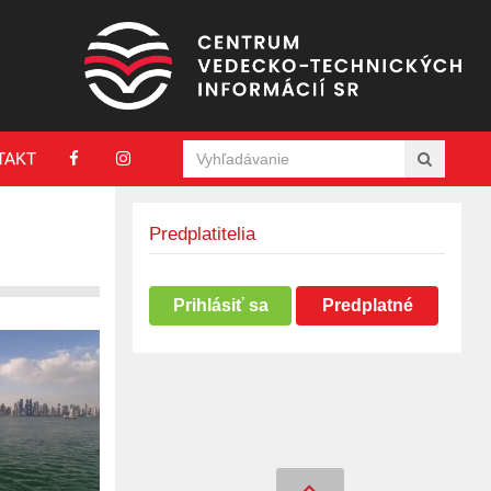
TAKT
Predplatitelia
Prihlásiť sa
Predplatné