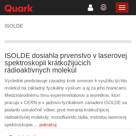
TOGG
NAVIG
ISOLDE
ISOLDE dosiahla prvenstvo v laserovej
spektroskopii krátkožijúcich
rádioaktívnych molekúl
Výsledok predstavuje zásadný krok smerom k využitiu týchto
molekúl na základný fyzikálny výskum a aj za jeho hranicami.
Medzinárodnému tímu experimentátorov a teoretikov, ktorí
pracujú v CERN-e v jadrovo-fyzikálnom zariadení ISOLDE sa
podarilo uskutočniť vôbec prvé merania krátkožijúcej
rádioaktívnej molekuly, monofluoridu rádia, metódou laserovej
pokračuj
spektroskopie.…