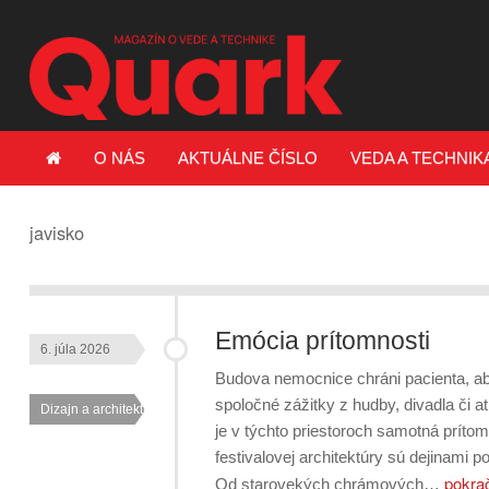
O NÁS
AKTUÁLNE ČÍSLO
VEDA A TECHNIK
javisko
Emócia prítomnosti
6. júla 2026
Budova nemocnice chráni pacienta, aby 
spoločné zážitky z hudby, divadla či atl
Dizajn a architektúra
je v týchto priestoroch samotná prítom
festivalovej architektúry sú dejinami 
pokra
Od starovekých chrámových…