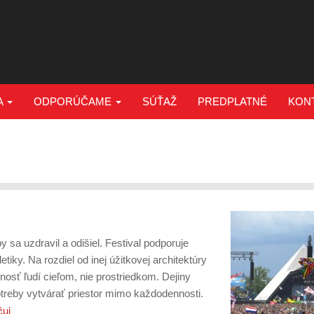
A
ODPORÚČAME
SÚŤAŽ
PREDPLATNÉ
KON
sa uzdravil a odišiel. Festival podporuje
etiky. Na rozdiel od inej úžitkovej architektúry
nosť ľudí cieľom, nie prostriedkom. Dejiny
potreby vytvárať priestor mimo každodennosti.
čuj