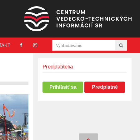
TAKT
Predplatitelia
Prihlásiť sa
Predplatné